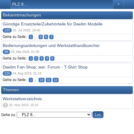
PLZ 8...
+
Bekanntmachungen
Günstige Ersatzteile/Zubehörteile für Daelim Modelle
133
25. Jul 2026, 19:40
Gehe zu Seite:
...
1
5
6
7
Bedienungsanleitungen und Werkstatthandbuecher
89
25. Mai 2026, 01:39
Gehe zu Seite:
1
2
3
4
5
Daelim Fan-Shop; war: Forum - T-Shirt Shop
225
14. Aug 2024, 01:18
Gehe zu Seite:
...
1
10
11
12
Themen
Werkstattverzeichnis
0
25. Nov 2023, 16:10
Gehe zu: