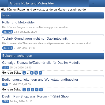
Andere Roller und Motorräder
+
Hier können Fragen und so was zu anderen Marken gestellt werden.
Foren
Roller und Motorräder
Hier können Fragen zu anderen Marken gepostet werden
46, 428
13. Feb 2025, 15:20
Technik Grundlagen nicht nur Daelimtechnik
Hier kommen alle Themen rein, die von allgemeinen technischen Intresse sind.
36, 378
7. Jun 2021, 14:43
Bekanntmachungen
Günstige Ersatzteile/Zubehörteile für Daelim Modelle
133
25. Jul 2026, 19:40
Gehe zu Seite:
...
1
5
6
7
Bedienungsanleitungen und Werkstatthandbuecher
89
25. Mai 2026, 01:39
Gehe zu Seite:
1
2
3
4
5
Daelim Fan-Shop; war: Forum - T-Shirt Shop
225
14. Aug 2024, 01:18