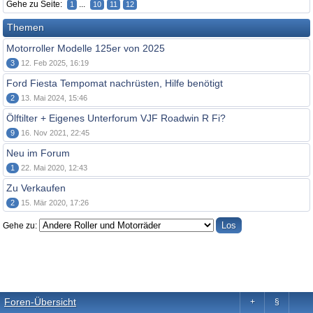
Gehe zu Seite:
...
1
10
11
12
Themen
Motorroller Modelle 125er von 2025
3
12. Feb 2025, 16:19
Ford Fiesta Tempomat nachrüsten, Hilfe benötigt
2
13. Mai 2024, 15:46
Ölftilter + Eigenes Unterforum VJF Roadwin R Fi?
9
16. Nov 2021, 22:45
Neu im Forum
1
22. Mai 2020, 12:43
Zu Verkaufen
2
15. Mär 2020, 17:26
Gehe zu:
Foren-Übersicht
+
§