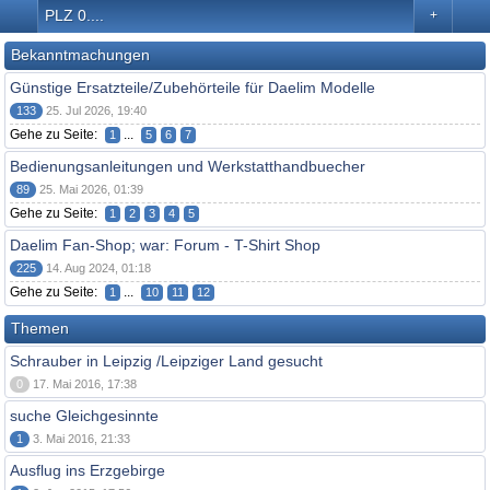
PLZ 0....
+
Bekanntmachungen
Günstige Ersatzteile/Zubehörteile für Daelim Modelle
133
25. Jul 2026, 19:40
Gehe zu Seite:
...
1
5
6
7
Bedienungsanleitungen und Werkstatthandbuecher
89
25. Mai 2026, 01:39
Gehe zu Seite:
1
2
3
4
5
Daelim Fan-Shop; war: Forum - T-Shirt Shop
225
14. Aug 2024, 01:18
Gehe zu Seite:
...
1
10
11
12
Themen
Schrauber in Leipzig /Leipziger Land gesucht
0
17. Mai 2016, 17:38
suche Gleichgesinnte
1
3. Mai 2016, 21:33
Ausflug ins Erzgebirge