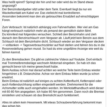
Was heißt spinnt? Springt der hin und her oder wird da im Stand etwas
angezeigt?
Der Benzinstandgeber sitzt unter dem Tank. Eventuell liegt da nur ein
Wackelkontakt am Kabel vor. Das vielleicht mal kontrollieren.
Ansonsten bekommt man den als gebrauchtes Ersatzteil auf einschlägigen
Foren.
Zum Verbrauch: Ist natürlich abhängig von Fahrverhalten. Wer viel am Gas
hängt verbrauch natürlich mehr als jemand der gemütlich dahin fährt.
Du könntest mal folgendes versuchen. Schließ den Benzinhahn und zieh
danach den Benzinschlauch vom Vergaser ab. Läuft jetzt kein Benzin aus dem
Schlauch ist dein Benzinhahn dicht. Schlauch wieder an den Vergaser stecken
-> volltanken -> Tagesverbrauchszähler auf Null stellen und fahren bis du in die
Reservestellung gehen musst. So hast du eine ungefähre Anzeige wie weit du
fahren kannst.
Zu den Bremsbacken: Da gibt es zahlreiche Videos auf Youtube. Dort einfach
mal Trommelbremsbeläge wechseln Motorrad eingeben. So hab ich das
gemacht bevor ich meine gewechselt habe.
Beim Ausbau schon mal darauf achten wo welche Teile beim Einbau wieder
hingehören z.B. Distanzhülse. Achse vor dem Einbau fetten wurde ja schon
erwähnt.
Beim Einbau ist natürlich auf einiges zu achten.Kettenflucht, Kettenspiel oder
auch Kettendurchhang sollten eingestellt werden. Drehmoment für die
Achsmutter sollte auch eingehalten werden. Im Werkstatthandbuch wird dieser
mit 60-80 Nm angegeben. Ich habe 80 Nm genommen. Dann noch die Bremse
einstellen und schauen ob das Bremslicht auch funktioniert.
Alles im allem kein Hexenwerk. Mit etwas Schraubererfahrung bekommt man
das schon hin.