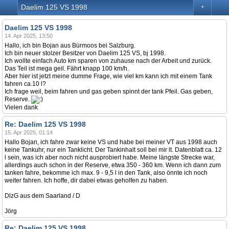
Daelim 125 VS 1998
+
Daelim 125 VS 1998
14. Apr 2025, 13:50
Hallo, ich bin Bojan aus Bürmoos bei Salzburg.
Ich bin neuer stolzer Besitzer von Daelim 125 VS, bj 1998.
Ich wollte einfach Auto km sparen von zuhause nach der Arbeit und zurück.
Das Teil ist mega geil. Fährt knapp 100 km/h.
Aber hier ist jetzt meine dumme Frage, wie viel km kann ich mit einem Tank
fahren ca.10 l?
Ich frage weil, beim fahren und gas geben spinnt der tank Pfeil. Gas geben,
Reserve.
Vielen dank
Re: Daelim 125 VS 1998
15. Apr 2025, 01:14
Hallo Bojan, ich fahre zwar keine VS und habe bei meiner VT aus 1998 auch
keine Tankuhr, nur ein Tanklicht. Der Tankinhalt soll bei mir lt. Datenblatt ca. 12
l sein, was ich aber noch nicht ausprobiert habe. Meine längste Strecke war,
allerdings auch schon in der Reserve, etwa 350 - 360 km. Wenn ich dann zum
tanken fahre, bekomme ich max. 9 - 9,5 l in den Tank, also önnte ich noch
weiter fahren. Ich hoffe, dir dabei etwas geholfen zu haben.
DlzG aus dem Saarland / D
Jörg
Re: Daelim 125 VS 1998