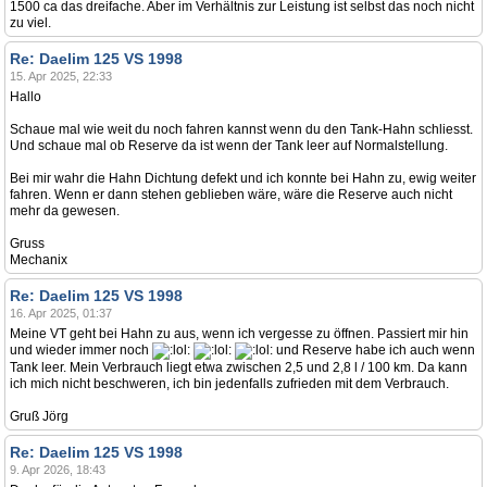
1500 ca das dreifache. Aber im Verhältnis zur Leistung ist selbst das noch nicht
zu viel.
Re: Daelim 125 VS 1998
15. Apr 2025, 22:33
Hallo
Schaue mal wie weit du noch fahren kannst wenn du den Tank-Hahn schliesst.
Und schaue mal ob Reserve da ist wenn der Tank leer auf Normalstellung.
Bei mir wahr die Hahn Dichtung defekt und ich konnte bei Hahn zu, ewig weiter
fahren. Wenn er dann stehen geblieben wäre, wäre die Reserve auch nicht
mehr da gewesen.
Gruss
Mechanix
Re: Daelim 125 VS 1998
16. Apr 2025, 01:37
Meine VT geht bei Hahn zu aus, wenn ich vergesse zu öffnen. Passiert mir hin
und wieder immer noch
und Reserve habe ich auch wenn
Tank leer. Mein Verbrauch liegt etwa zwischen 2,5 und 2,8 l / 100 km. Da kann
ich mich nicht beschweren, ich bin jedenfalls zufrieden mit dem Verbrauch.
Gruß Jörg
Re: Daelim 125 VS 1998
9. Apr 2026, 18:43