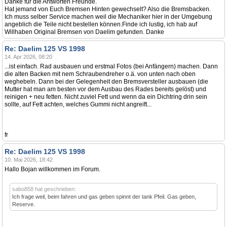
Danke für die Antworten Freunde.
Hat jemand von Euch Bremsen Hinten gewechselt? Also die Bremsbacken.
Ich muss selber Service machen weil die Mechaniker hier in der Umgebung
angeblich die Teile nicht bestellen können.Finde ich lustig, ich hab auf
Willhaben Original Bremsen von Daelim gefunden. Danke
Re: Daelim 125 VS 1998
14. Apr 2026, 08:20
...ist einfach. Rad ausbauen und erstmal Fotos (bei Anfängern) machen. Dann
die alten Backen mit nem Schraubendreher o.ä. von unten nach oben
weghebeln. Dann bei der Gelegenheit den Bremsversteller ausbauen (die
Mutter hat man am besten vor dem Ausbau des Rades bereits gelöst) und
reinigen + neu fetten. Nicht zuviel Fett und wenn da ein Dichtring drin sein
sollte, auf Fett achten, welches Gummi nicht angreift...
fr
Re: Daelim 125 VS 1998
10. Mai 2026, 18:42
Hallo Bojan willkommen im Forum.
sabo858 hat geschrieben:
Ich frage weil, beim fahren und gas geben spinnt der tank Pfeil. Gas geben,
Reserve.