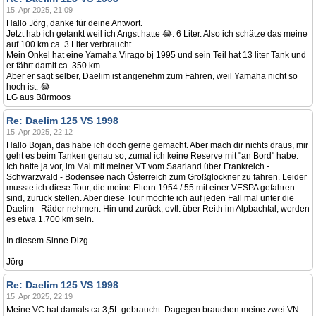
15. Apr 2025, 21:09
Hallo Jörg, danke für deine Antwort.
Jetzt hab ich getankt weil ich Angst hatte 😂. 6 Liter. Also ich schätze das meine
auf 100 km ca. 3 Liter verbraucht.
Mein Onkel hat eine Yamaha Virago bj 1995 und sein Teil hat 13 liter Tank und
er fährt damit ca. 350 km
Aber er sagt selber, Daelim ist angenehm zum Fahren, weil Yamaha nicht so
hoch ist. 😂
LG aus Bürmoos
Re: Daelim 125 VS 1998
15. Apr 2025, 22:12
Hallo Bojan, das habe ich doch gerne gemacht. Aber mach dir nichts draus, mir
geht es beim Tanken genau so, zumal ich keine Reserve mit "an Bord" habe.
Ich hatte ja vor, im Mai mit meiner VT vom Saarland über Frankreich -
Schwarzwald - Bodensee nach Österreich zum Großglockner zu fahren. Leider
musste ich diese Tour, die meine Eltern 1954 / 55 mit einer VESPA gefahren
sind, zurück stellen. Aber diese Tour möchte ich auf jeden Fall mal unter die
Daelim - Räder nehmen. Hin und zurück, evtl. über Reith im Alpbachtal, werden
es etwa 1.700 km sein.
In diesem Sinne Dlzg
Jörg
Re: Daelim 125 VS 1998
15. Apr 2025, 22:19
Meine VC hat damals ca 3,5L gebraucht. Dagegen brauchen meine zwei VN