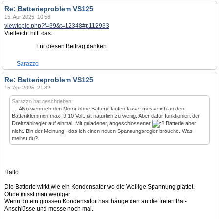
Re: Batterieproblem VS125
15. Apr 2025, 10:56
viewtopic.php?f=39&t=12348#p112933
Vielleicht hilft das.
Für diesen Beitrag danken
Sarazzo
Re: Batterieproblem VS125
15. Apr 2025, 21:32
Sarazzo hat geschrieben:
.... Also wenn ich den Motor ohne Batterie laufen lasse, messe ich an den
Batteriklemmen max. 9-10 Volt. ist natürlich zu wenig. Aber dafür funktioniert der
Drehzahlregler auf einmal. Mit geladener, angeschlossener
Batterie aber
nicht. Bin der Meinung , das ich einen neuen Spannungsregler brauche. Was
meinst du?
Hallo
Die Batterie wirkt wie ein Kondensator wo die Wellige Spannung glättet.
Ohne misst man weniger.
Wenn du ein grossen Kondensator hast hänge den an die freien Bat-
Anschlüsse und messe noch mal.