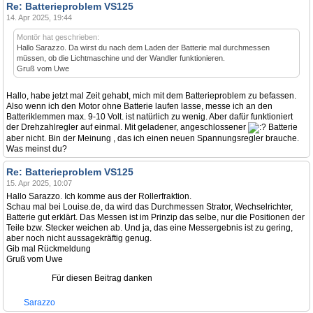
Re: Batterieproblem VS125
14. Apr 2025, 19:44
Montör hat geschrieben:
Hallo Sarazzo. Da wirst du nach dem Laden der Batterie mal durchmessen
müssen, ob die Lichtmaschine und der Wandler funktionieren.
Gruß vom Uwe
Hallo, habe jetzt mal Zeit gehabt, mich mit dem Batterieproblem zu befassen.
Also wenn ich den Motor ohne Batterie laufen lasse, messe ich an den
Batteriklemmen max. 9-10 Volt. ist natürlich zu wenig. Aber dafür funktioniert
der Drehzahlregler auf einmal. Mit geladener, angeschlossener
Batterie
aber nicht. Bin der Meinung , das ich einen neuen Spannungsregler brauche.
Was meinst du?
Re: Batterieproblem VS125
15. Apr 2025, 10:07
Hallo Sarazzo. Ich komme aus der Rollerfraktion.
Schau mal bei Louise.de, da wird das Durchmessen Strator, Wechselrichter,
Batterie gut erklärt. Das Messen ist im Prinzip das selbe, nur die Positionen der
Teile bzw. Stecker weichen ab. Und ja, das eine Messergebnis ist zu gering,
aber noch nicht aussagekräftig genug.
Gib mal Rückmeldung
Gruß vom Uwe
Für diesen Beitrag danken
Sarazzo