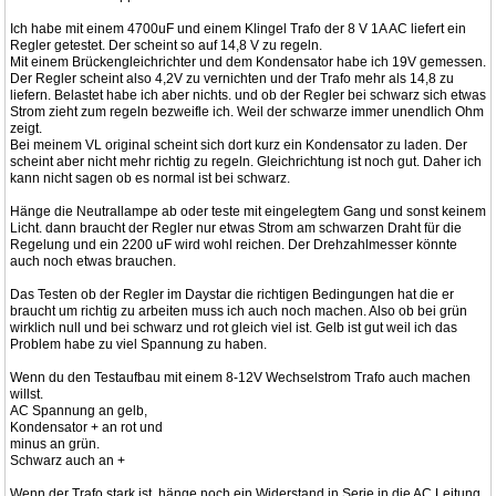
Ich habe mit einem 4700uF und einem Klingel Trafo der 8 V 1A AC liefert ein
Regler getestet. Der scheint so auf 14,8 V zu regeln.
Mit einem Brückengleichrichter und dem Kondensator habe ich 19V gemessen.
Der Regler scheint also 4,2V zu vernichten und der Trafo mehr als 14,8 zu
liefern. Belastet habe ich aber nichts. und ob der Regler bei schwarz sich etwas
Strom zieht zum regeln bezweifle ich. Weil der schwarze immer unendlich Ohm
zeigt.
Bei meinem VL original scheint sich dort kurz ein Kondensator zu laden. Der
scheint aber nicht mehr richtig zu regeln. Gleichrichtung ist noch gut. Daher ich
kann nicht sagen ob es normal ist bei schwarz.
Hänge die Neutrallampe ab oder teste mit eingelegtem Gang und sonst keinem
Licht. dann braucht der Regler nur etwas Strom am schwarzen Draht für die
Regelung und ein 2200 uF wird wohl reichen. Der Drehzahlmesser könnte
auch noch etwas brauchen.
Das Testen ob der Regler im Daystar die richtigen Bedingungen hat die er
braucht um richtig zu arbeiten muss ich auch noch machen. Also ob bei grün
wirklich null und bei schwarz und rot gleich viel ist. Gelb ist gut weil ich das
Problem habe zu viel Spannung zu haben.
Wenn du den Testaufbau mit einem 8-12V Wechselstrom Trafo auch machen
willst.
AC Spannung an gelb,
Kondensator + an rot und
minus an grün.
Schwarz auch an +
Wenn der Trafo stark ist, hänge noch ein Widerstand in Serie in die AC Leitung.