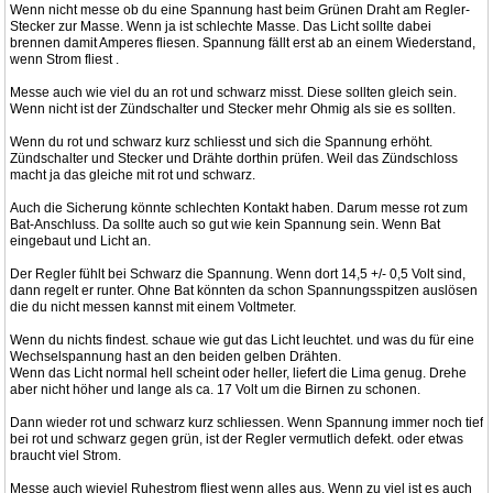
Wenn nicht messe ob du eine Spannung hast beim Grünen Draht am Regler-
Stecker zur Masse. Wenn ja ist schlechte Masse. Das Licht sollte dabei
brennen damit Amperes fliesen. Spannung fällt erst ab an einem Wiederstand,
wenn Strom fliest .
Messe auch wie viel du an rot und schwarz misst. Diese sollten gleich sein.
Wenn nicht ist der Zündschalter und Stecker mehr Ohmig als sie es sollten.
Wenn du rot und schwarz kurz schliesst und sich die Spannung erhöht.
Zündschalter und Stecker und Drähte dorthin prüfen. Weil das Zündschloss
macht ja das gleiche mit rot und schwarz.
Auch die Sicherung könnte schlechten Kontakt haben. Darum messe rot zum
Bat-Anschluss. Da sollte auch so gut wie kein Spannung sein. Wenn Bat
eingebaut und Licht an.
Der Regler fühlt bei Schwarz die Spannung. Wenn dort 14,5 +/- 0,5 Volt sind,
dann regelt er runter. Ohne Bat könnten da schon Spannungsspitzen auslösen
die du nicht messen kannst mit einem Voltmeter.
Wenn du nichts findest. schaue wie gut das Licht leuchtet. und was du für eine
Wechselspannung hast an den beiden gelben Drähten.
Wenn das Licht normal hell scheint oder heller, liefert die Lima genug. Drehe
aber nicht höher und lange als ca. 17 Volt um die Birnen zu schonen.
Dann wieder rot und schwarz kurz schliessen. Wenn Spannung immer noch tief
bei rot und schwarz gegen grün, ist der Regler vermutlich defekt. oder etwas
braucht viel Strom.
Messe auch wieviel Ruhestrom fliest wenn alles aus. Wenn zu viel ist es auch