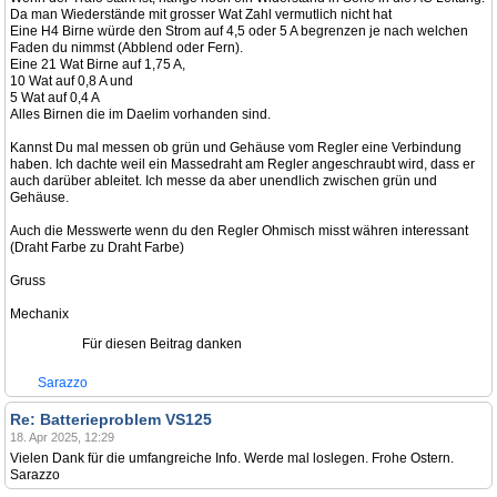
Da man Wiederstände mit grosser Wat Zahl vermutlich nicht hat
Eine H4 Birne würde den Strom auf 4,5 oder 5 A begrenzen je nach welchen
Faden du nimmst (Abblend oder Fern).
Eine 21 Wat Birne auf 1,75 A,
10 Wat auf 0,8 A und
5 Wat auf 0,4 A
Alles Birnen die im Daelim vorhanden sind.
Kannst Du mal messen ob grün und Gehäuse vom Regler eine Verbindung
haben. Ich dachte weil ein Massedraht am Regler angeschraubt wird, dass er
auch darüber ableitet. Ich messe da aber unendlich zwischen grün und
Gehäuse.
Auch die Messwerte wenn du den Regler Ohmisch misst währen interessant
(Draht Farbe zu Draht Farbe)
Gruss
Mechanix
Für diesen Beitrag danken
Sarazzo
Re: Batterieproblem VS125
18. Apr 2025, 12:29
Vielen Dank für die umfangreiche Info. Werde mal loslegen. Frohe Ostern.
Sarazzo