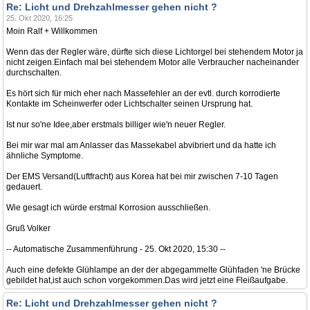
Re: Licht und Drehzahlmesser gehen nicht ?
25. Okt 2020, 16:25
Moin Ralf + Willkommen
Wenn das der Regler wäre, dürfte sich diese Lichtorgel bei stehendem Motor ja
nicht zeigen.Einfach mal bei stehendem Motor alle Verbraucher nacheinander
durchschalten.
Es hört sich für mich eher nach Massefehler an der evtl. durch korrodierte
Kontakte im Scheinwerfer oder Lichtschalter seinen Ursprung hat.
Ist nur so'ne Idee,aber erstmals billiger wie'n neuer Regler.
Bei mir war mal am Anlasser das Massekabel abvibriert und da hatte ich
ähnliche Symptome.
Der EMS Versand(Luftfracht) aus Korea hat bei mir zwischen 7-10 Tagen
gedauert.
Wie gesagt ich würde erstmal Korrosion ausschließen.
Gruß Volker
-- Automatische Zusammenführung - 25. Okt 2020, 15:30 --
Auch eine defekte Glühlampe an der der abgegammelte Glühfaden 'ne Brücke
gebildet hat,ist auch schon vorgekommen.Das wird jetzt eine Fleißaufgabe.
Re: Licht und Drehzahlmesser gehen nicht ?