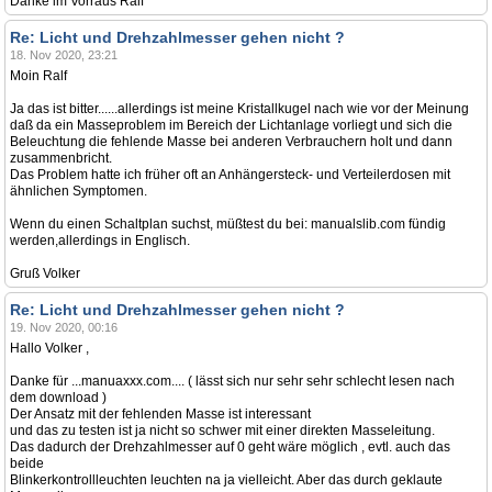
Danke im Vorraus Ralf
Re: Licht und Drehzahlmesser gehen nicht ?
18. Nov 2020, 23:21
Moin Ralf
Ja das ist bitter......allerdings ist meine Kristallkugel nach wie vor der Meinung
daß da ein Masseproblem im Bereich der Lichtanlage vorliegt und sich die
Beleuchtung die fehlende Masse bei anderen Verbrauchern holt und dann
zusammenbricht.
Das Problem hatte ich früher oft an Anhängersteck- und Verteilerdosen mit
ähnlichen Symptomen.
Wenn du einen Schaltplan suchst, müßtest du bei: manualslib.com fündig
werden,allerdings in Englisch.
Gruß Volker
Re: Licht und Drehzahlmesser gehen nicht ?
19. Nov 2020, 00:16
Hallo Volker ,
Danke für ...manuaxxx.com.... ( lässt sich nur sehr sehr schlecht lesen nach
dem download )
Der Ansatz mit der fehlenden Masse ist interessant
und das zu testen ist ja nicht so schwer mit einer direkten Masseleitung.
Das dadurch der Drehzahlmesser auf 0 geht wäre möglich , evtl. auch das
beide
Blinkerkontrollleuchten leuchten na ja vielleicht. Aber das durch geklaute