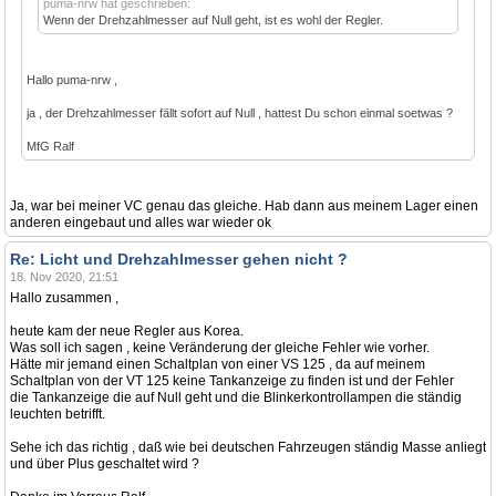
puma-nrw hat geschrieben:
Wenn der Drehzahlmesser auf Null geht, ist es wohl der Regler.
Hallo puma-nrw ,
ja , der Drehzahlmesser fällt sofort auf Null , hattest Du schon einmal soetwas ?
MfG Ralf
Ja, war bei meiner VC genau das gleiche. Hab dann aus meinem Lager einen
anderen eingebaut und alles war wieder ok
Re: Licht und Drehzahlmesser gehen nicht ?
18. Nov 2020, 21:51
Hallo zusammen ,
heute kam der neue Regler aus Korea.
Was soll ich sagen , keine Veränderung der gleiche Fehler wie vorher.
Hätte mir jemand einen Schaltplan von einer VS 125 , da auf meinem
Schaltplan von der VT 125 keine Tankanzeige zu finden ist und der Fehler
die Tankanzeige die auf Null geht und die Blinkerkontrollampen die ständig
leuchten betrifft.
Sehe ich das richtig , daß wie bei deutschen Fahrzeugen ständig Masse anliegt
und über Plus geschaltet wird ?