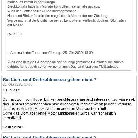
steht auch immer in der Garage.
Steckkontakt habe ich fast alle kontrolliert , sehen alle gut aus.
Auch der Lichtschalter wurde durchgemessen.
Hupe und Blinker funktionieren egal ob mit Motor oder nur Zündung.
Werde nochmal die Glühlampe genau kontrollieren vielleicht doch ein Glühfaden
auf Masse.
Gruß Ralf
-- Automatische Zusammenführung - 25. Okt 2020, 15:30 --
Auch eine defekte Glühlampe an der der abgegammelte Glühfaden 'ne Brücke
gebildet hat,ist auch schon vorgekommen.Das wird jetzt eine Fleißaufgabe.
Re: Licht und Drehzahlmesser gehen nicht ?
25. Okt 2020, 18:08
Hallo Ralf
Du hast wohl von Hupe+Blinker berichtet,es wäre jetzt interessant zu wissen ob
das Licht bei stehender Maschine auch verrückt spielt.Wenn ja dann vermute
ich das es sich die Masse von den anderen Verbrauchern holt.
Sollte das Licht aber ohne Motor funktionieren,wirds wahrscheinlich
kompliziert.
Gruß Volker
Re: Licht und Drehzahlmesser gehen nicht ?