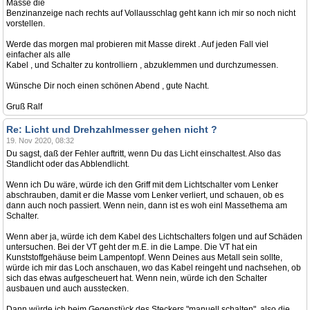
Masse die
Benzinanzeige nach rechts auf Vollausschlag geht kann ich mir so noch nicht
vorstellen.
Werde das morgen mal probieren mit Masse direkt . Auf jeden Fall viel
einfacher als alle
Kabel , und Schalter zu kontrolliern , abzuklemmen und durchzumessen.
Wünsche Dir noch einen schönen Abend , gute Nacht.
Gruß Ralf
Re: Licht und Drehzahlmesser gehen nicht ?
19. Nov 2020, 08:32
Du sagst, daß der Fehler auftritt, wenn Du das Licht einschaltest. Also das
Standlicht oder das Abblendlicht.
Wenn ich Du wäre, würde ich den Griff mit dem Lichtschalter vom Lenker
abschrauben, damit er die Masse vom Lenker verliert, und schauen, ob es
dann auch noch passiert. Wenn nein, dann ist es woh einl Massethema am
Schalter.
Wenn aber ja, würde ich dem Kabel des Lichtschalters folgen und auf Schäden
untersuchen. Bei der VT geht der m.E. in die Lampe. Die VT hat ein
Kunststoffgehäuse beim Lampentopf. Wenn Deines aus Metall sein sollte,
würde ich mir das Loch anschauen, wo das Kabel reingeht und nachsehen, ob
sich das etwas aufgescheuert hat. Wenn nein, würde ich den Schalter
ausbauen und auch ausstecken.
Dann würde ich beim Gegenstück des Steckers "manuell schalten", also die