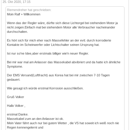
25. Okt 2020, 17:15
Riemendreher hat geschrieben:
Moin Ralf + Willkommen
Wenn das der Regler wäre, dürfte sich diese Lichtorgel bei stehendem Motor ja
nicht zeigen.Einfach mal bei stehendem Motor alle Verbraucher nacheinander
durchschalten.
Es hört sich für mich eher nach Massefehler an der evtl. durch korrodierte
Kontakte im Scheinwerfer oder Lichtschalter seinen Ursprung hat.
Ist nur so'ne Idee,aber erstmals billiger wie'n neuer Regler.
Bei mir war mal am Anlasser das Massekabel abvibriert und da hatte ich ähnliche
Symptome.
Der EMS Versand(Luftfracht) aus Korea hat bei mir zwischen 7-10 Tagen
gedauert.
Wie gesagt ich würde erstmal Korrosion ausschließen.
Gruß Volker
Hallo Volker ,
erstmal Danke.
Massekabel zum an den Anlasser ist ok.
Mein Vater fährt auch nur bei gutem Wetter , die VS hat soweit ich weiß noch nie
Regen kennengelernt und