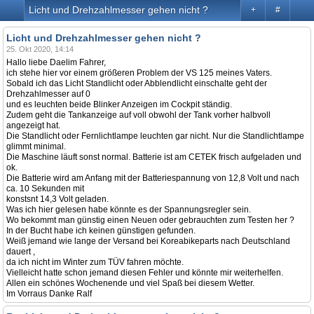
Licht und Drehzahlmesser gehen nicht ?
+
#
Licht und Drehzahlmesser gehen nicht ?
25. Okt 2020, 14:14
Hallo liebe Daelim Fahrer,
ich stehe hier vor einem größeren Problem der VS 125 meines Vaters.
Sobald ich das Licht Standlicht oder Abblendlicht einschalte geht der
Drehzahlmesser auf 0
und es leuchten beide Blinker Anzeigen im Cockpit ständig.
Zudem geht die Tankanzeige auf voll obwohl der Tank vorher halbvoll
angezeigt hat.
Die Standlicht oder Fernlichtlampe leuchten gar nicht. Nur die Standlichtlampe
glimmt minimal.
Die Maschine läuft sonst normal. Batterie ist am CETEK frisch aufgeladen und
ok.
Die Batterie wird am Anfang mit der Batteriespannung von 12,8 Volt und nach
ca. 10 Sekunden mit
konstsnt 14,3 Volt geladen.
Was ich hier gelesen habe könnte es der Spannungsregler sein.
Wo bekommt man günstig einen Neuen oder gebrauchten zum Testen her ?
In der Bucht habe ich keinen günstigen gefunden.
Weiß jemand wie lange der Versand bei Koreabikeparts nach Deutschland
dauert ,
da ich nicht im Winter zum TÜV fahren möchte.
Vielleicht hatte schon jemand diesen Fehler und könnte mir weiterhelfen.
Allen ein schönes Wochenende und viel Spaß bei diesem Wetter.
Im Vorraus Danke Ralf