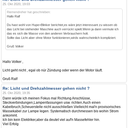
25. Okt 2020, 19:03
Riemendreher hat geschrieben:
Hallo Ralf
Du hast wohl von Hupe+Blinker berichtet,es wäre jetzt interessant zu wissen ob
das Licht bei stehender Maschine auch verrückt spielt.Wenn ja dann vermute ich
das es sich die Masse von den anderen Verbrauchern holt.
Sollte das Licht aber ohne Motor funktionieren,wirds wahrscheinlich kompliziert.
Gruß Volker
Hallo Volker ,
Licht geht nicht , egal ob nür Zündung oder wenn der Motor läuft.
Gruß Ralf
Re: Licht und Drehzahlmesser gehen nicht ?
25. Okt 2020, 19:35
Dann würde ich meinen Fokus mal Richtung Anschlüsse,
Steckverbindungen,Lampenfassungen usw. richten.Auch einen
Kabelbruch,Scheuerstelle nicht ausschließen.Vielleicht mal'n provisorisches
Massekabel zur Lampe legen. Systematisch durchmessen bis wohin Strom
ankommt.
Ich bin kein Elektriker,aber da deutet viel auf'n Massefehler hin.
Viel Erfolg