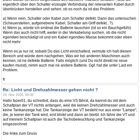
eigentlich über den Schalter erzeugte Verbindung der relevanten Kabel durch
überbrücken herstellen und sehen, ob es noch da ist das Problem.
a) Wenn nein, Schalter oder Kabel zum Schalter defekt. Dann das untersuchen
(Scheuerstellen, aufgeriebene Kabel, Schalter am Griff defekt...?).
b) Wenn ja, würde ich erstmal die Batterie tauschen (ist so ein Bauchgefühl).
Wenn das auch nicht hilft, weiter in der Verkabelung suchen, ob die nicht
irgendwo beschädigt ist und ein Kabel irgendwo Masse bekommt oder eben
nicht mehr
Wenn es ja nur ist, sobald Du das Licht einschaltest, vermute ich halt diesen
Bereich und würde dem nachgehen. Was wir bei anderen Maschinen auch
kennen, ist ne defekte Batterie. Falls möglich (und Du nicht direkt ne neue
kaufen musst), nimm auch mal ne andere Batterie. Ggf. hat die unter Last ein
Problem.
fr
Re: Licht und Drehzahlmesser gehen nicht ?
19. Nov 2020, 09:06
Hallo fazer01, du schreibst, dass du eine VS fährst, da kannst du mit dem
Schaltplan der VT nichts anfangen, weil die keinen Drehzahlmesser und auch
keine Tankanzeige hat. Die Tankanzeige der VT besteht nur aus einer "Lampe",
die, je leerer der Tank wird, erst blinkt und dann an bleibt. Ich fahre die VT und
auf meinem Schaltplan ist auch die Tachobeleuchtung und Tankanzeige
eingezeichnet.
Die linke zum Gruss