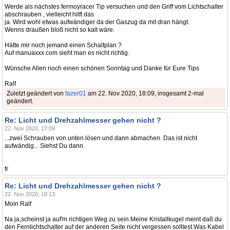
Werde als nächstes fermoyracer Tip versuchen und den Griff vom Lichtschalter
abschrauben , vielleicht hilft das
ja. Wird wohl etwas aufwändiger da der Gaszug da mit dran hängt.
Wenns draußen bloß nicht so kalt wäre.
Hätte mir noch jemand einen Schaltplan ?
Auf manuaxxx.com sieht man es nicht richtig.
Wünsche Allen noch einen schönen Sonntag und Danke für Eure Tips
Ralf
Zuletzt geändert von
fazer01
am 22. Nov 2020, 18:09, insgesamt 2-mal
geändert.
Re: Licht und Drehzahlmesser gehen nicht ?
22. Nov 2020, 17:09
...zwei Schrauben von unten lösen und dann abmachen. Das ist nicht
aufwändig... Siehst Du dann.
fr
Re: Licht und Drehzahlmesser gehen nicht ?
22. Nov 2020, 18:13
Moin Ralf
Na ja,scheinst ja auf'm richtigen Weg zu sein.Meine Kristallkugel meint daß du
den Fernlichtschalter auf der anderen Seite nicht vergessen solltest.Was Kabel