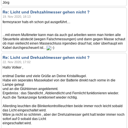
Jörg
Re: Licht und Drehzahlmesser gehen nicht ?
19. Nov 2020, 18:13
fermoyracer hats eh schon gut ausgeführt....
...mit einem Multimeter kann man da auch gut arbeiten wenn man hinten alle
Steuerteile absteckt (wegen Falschmessungen) und dann gegen Masse schaut
ob man vielleicht einen Masseschluss irgendwo drauf hat, oder überhaupt ein
Kabel durchgescheuert ist...
Re: Licht und Drehzahlmesser gehen nicht ?
22. Nov 2020, 17:02
Hallo Volker ,
erstmal Danke und viele Grüße an Deine Kristallkugel.
Habe ein seperates Massekabel von der Batterie direkt nach vorne in die
Lampe gelegt
und an die Glühbirnen angeklemmt.
Ergebniss : das Standlicht , Abblendlicht und Fernlicht funktionieren wieder.
Auch die Tankanzeige funktioniert wieder richtig.
Allerding leuchten die Blinkerkontrollleuchten beide immer noch leicht sobald
das Licht eingeschaltet wird.
Wäre ja nicht so schlimm , aber der Drehzalmesser geht halt leider immer noch
sofort auf 0 sobald das Licht
eingeschaltet wird.