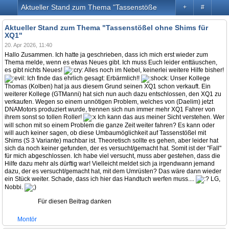
Aktueller Stand zum Thema "Tassenstößel ohne Shims für XQ1"
+
#
Aktueller Stand zum Thema "Tassenstößel ohne Shims für
XQ1"
20. Apr 2026, 11:40
Hallo Zusammen. Ich hatte ja geschrieben, dass ich mich erst wieder zum
Thema melde, wenn es etwas Neues gibt. Ich muss Euch leider enttäuschen,
es gibt nichts Neues!
Alles noch im Nebel, keinerlei weitere Hilfe bisher!
Ich finde das ehrlich gesagt: Erbärmlich!!
Unser Kollege
Thomas (Kolben) hat ja aus diesem Grund seinen XQ1 schon verkauft. Ein
weiterer Kollege (GTManni) hat sich nun auch dazu entschlossen, den XQ1 zu
verkaufen. Wegen so einem unnötigen Problem, welches von (Daelim) jetzt
DNAMotors produziert wurde, trennen sich nun immer mehr XQ1 Fahrer von
ihrem sonst so tollen Roller!
Ich kann das aus meiner Sicht verstehen. Wer
will schon mit so einem Problem die ganze Zeit weiter fahren? Es kann oder
will auch keiner sagen, ob diese Umbaumöglichkeit auf Tassenstößel mit
Shims (S 3 Variante) machbar ist. Theoretisch sollte es gehen, aber leider hat
sich da noch keiner gefunden, der es versucht/gemacht hat. Somit ist der "Fall"
für mich abgeschlossen. Ich habe viel versucht, muss aber gestehen, dass die
Hilfe dazu mehr als dürftig war! Vielleicht meldet sich ja irgendwann jemand
dazu, der es versucht/gemacht hat, mit dem Umrüsten? Das wäre dann wieder
ein Stück weiter. Schade, dass ich hier das Handtuch werfen muss....
LG,
Nobbi.
Für diesen Beitrag danken
Montör