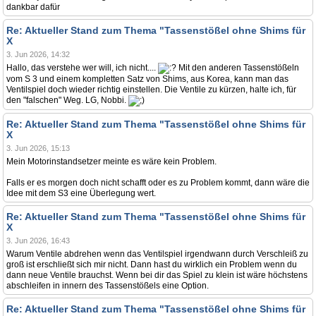
dankbar dafür
Re: Aktueller Stand zum Thema "Tassenstößel ohne Shims für
X
3. Jun 2026, 14:32
Hallo, das verstehe wer will, ich nicht....
Mit den anderen Tassenstößeln
vom S 3 und einem kompletten Satz von Shims, aus Korea, kann man das
Ventilspiel doch wieder richtig einstellen. Die Ventile zu kürzen, halte ich, für
den "falschen" Weg. LG, Nobbi.
Re: Aktueller Stand zum Thema "Tassenstößel ohne Shims für
X
3. Jun 2026, 15:13
Mein Motorinstandsetzer meinte es wäre kein Problem.
Falls er es morgen doch nicht schafft oder es zu Problem kommt, dann wäre die
Idee mit dem S3 eine Überlegung wert.
Re: Aktueller Stand zum Thema "Tassenstößel ohne Shims für
X
3. Jun 2026, 16:43
Warum Ventile abdrehen wenn das Ventilspiel irgendwann durch Verschleiß zu
groß ist erschließt sich mir nicht. Dann hast du wirklich ein Problem wenn du
dann neue Ventile brauchst. Wenn bei dir das Spiel zu klein ist wäre höchstens
abschleifen in innern des Tassenstößels eine Option.
Re: Aktueller Stand zum Thema "Tassenstößel ohne Shims für