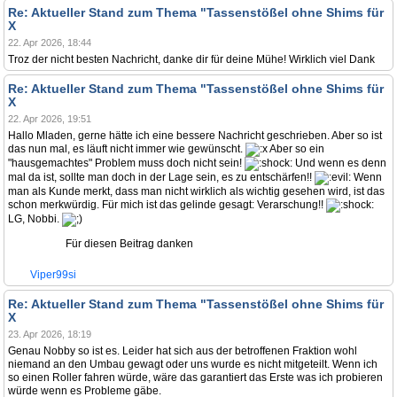
Re: Aktueller Stand zum Thema "Tassenstößel ohne Shims für
X
22. Apr 2026, 18:44
Troz der nicht besten Nachricht, danke dir für deine Mühe! Wirklich viel Dank
Re: Aktueller Stand zum Thema "Tassenstößel ohne Shims für
X
22. Apr 2026, 19:51
Hallo Mladen, gerne hätte ich eine bessere Nachricht geschrieben. Aber so ist
das nun mal, es läuft nicht immer wie gewünscht.
Aber so ein
"hausgemachtes" Problem muss doch nicht sein!
Und wenn es denn
mal da ist, sollte man doch in der Lage sein, es zu entschärfen!!
Wenn
man als Kunde merkt, dass man nicht wirklich als wichtig gesehen wird, ist das
schon merkwürdig. Für mich ist das gelinde gesagt: Verarschung!!
LG, Nobbi.
Für diesen Beitrag danken
Viper99si
Re: Aktueller Stand zum Thema "Tassenstößel ohne Shims für
X
23. Apr 2026, 18:19
Genau Nobby so ist es. Leider hat sich aus der betroffenen Fraktion wohl
niemand an den Umbau gewagt oder uns wurde es nicht mitgeteilt. Wenn ich
so einen Roller fahren würde, wäre das garantiert das Erste was ich probieren
würde wenn es Probleme gäbe.