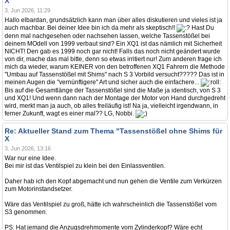
X
3. Jun 2026, 11:29
Hallo elbardan, grundsätzlich kann man über alles diskutieren und vieles ist ja
auch machbar. Bei deiner Idee bin ich da mehr als skeptisch!!
Hast Du
denn mal nachgesehen oder nachsehen lassen, welche Tassenstößel bei
deinem MOdell von 1999 verbaut sind? Ein XQ1 ist das nämlich mit Sicherheit
NICHT! Den gab es 1999 noch gar nicht! Falls das noch nicht geändert wurde
von dir, mache das mal bitte, denn so etwas irritiert nur! Zum anderen frage ich
mich da wieder, warum KEINER von den betroffenen XQ1 Fahrern die Methode
"Umbau auf Tassenstößel mit Shims" nach S 3 Vorbild versucht????? Das ist in
meinen Augen die "vernünftigere" Art und sicher auch die einfachere...
Bis auf die Gesamtlänge der Tassenstößel sind die Maße ja identisch, von S 3
und XQ1! Und wenn dann nach der Montage der Motor von Hand durchgedreht
wird, merkt man ja auch, ob alles freiläufig ist! Na ja, vielleicht irgendwann, in
ferner Zukunft, wagt es einer mal?? LG, Nobbi.
Re: Aktueller Stand zum Thema "Tassenstößel ohne Shims für
X
3. Jun 2026, 13:16
War nur eine Idee.
Bei mir ist das Ventilspiel zu klein bei den Einlassventilen.
Daher hab ich den Kopf abgemacht und nun gehen die Ventile zum Verkürzen
zum Motorinstandsetzer.
Wäre das Ventilspiel zu groß, hätte ich wahrscheinlich die Tassenstößel vom
S3 genommen.
PS: Hat jemand die Anzugsdrehmomente vom Zylinderkopf? Wäre echt