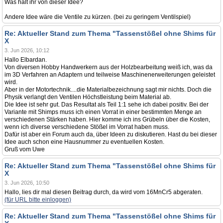
Was hält ihr von dieser Idee?
Andere Idee wäre die Ventile zu kürzen. (bei zu geringem Ventilspiel)
Re: Aktueller Stand zum Thema "Tassenstößel ohne Shims für
X
3. Jun 2026, 10:12
Hallo Elbardan.
Von diversen Hobby Handwerkern aus der Holzbearbeitung weiß ich, was da
im 3D Verfahren an Adaptern und teilweise Maschinenerweiterungen geleistet
wird.
Aber in der Motortechnik....die Materialbezeichnung sagt mir nichts. Doch die
Physik verlangt den Ventilen Höchstleistung beim Material ab.
Die Idee ist sehr gut. Das Resultat als Teil 1:1 sehe ich dabei positiv. Bei der
Variante mit Shimps muss ich einen Vorrat in einer bestimmten Menge an
verschiedenen Stärken haben. Hier komme ich ins Grübeln über die Kosten,
wenn ich diverse verschiedene Stößel im Vorrat haben muss.
Dafür ist aber ein Forum auch da, über Ideen zu diskutieren. Hast du bei dieser
Idee auch schon eine Hausnummer zu eventuellen Kosten.
Gruß vom Uwe
Re: Aktueller Stand zum Thema "Tassenstößel ohne Shims für
X
3. Jun 2026, 10:50
Hallo, lies dir mal diesen Beitrag durch, da wird vom 16MnCr5 abgeraten.
(für URL bitte einloggen)
Re: Aktueller Stand zum Thema "Tassenstößel ohne Shims für