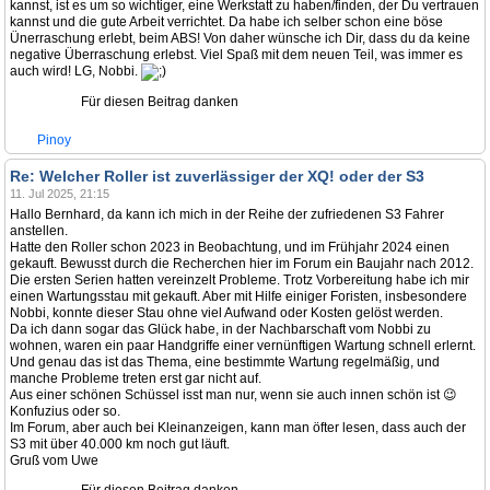
kannst, ist es um so wichtiger, eine Werkstatt zu haben/finden, der Du vertrauen
kannst und die gute Arbeit verrichtet. Da habe ich selber schon eine böse
Ünerraschung erlebt, beim ABS! Von daher wünsche ich Dir, dass du da keine
negative Überraschung erlebst. Viel Spaß mit dem neuen Teil, was immer es
auch wird! LG, Nobbi.
Für diesen Beitrag danken
Pinoy
Re: Welcher Roller ist zuverlässiger der XQ! oder der S3
11. Jul 2025, 21:15
Hallo Bernhard, da kann ich mich in der Reihe der zufriedenen S3 Fahrer
anstellen.
Hatte den Roller schon 2023 in Beobachtung, und im Frühjahr 2024 einen
gekauft. Bewusst durch die Recherchen hier im Forum ein Baujahr nach 2012.
Die ersten Serien hatten vereinzelt Probleme. Trotz Vorbereitung habe ich mir
einen Wartungsstau mit gekauft. Aber mit Hilfe einiger Foristen, insbesondere
Nobbi, konnte dieser Stau ohne viel Aufwand oder Kosten gelöst werden.
Da ich dann sogar das Glück habe, in der Nachbarschaft vom Nobbi zu
wohnen, waren ein paar Handgriffe einer vernünftigen Wartung schnell erlernt.
Und genau das ist das Thema, eine bestimmte Wartung regelmäßig, und
manche Probleme treten erst gar nicht auf.
Aus einer schönen Schüssel isst man nur, wenn sie auch innen schön ist 😉
Konfuzius oder so.
Im Forum, aber auch bei Kleinanzeigen, kann man öfter lesen, dass auch der
S3 mit über 40.000 km noch gut läuft.
Gruß vom Uwe