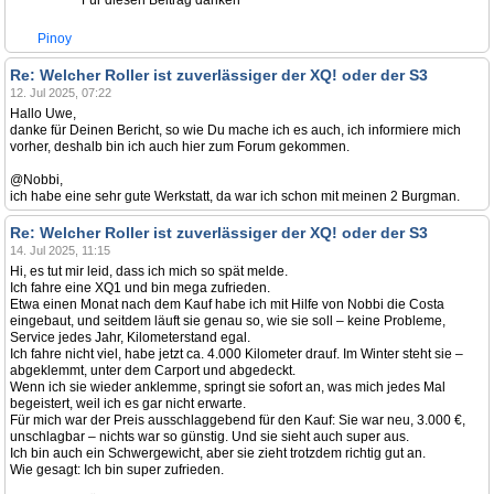
Für diesen Beitrag danken
Pinoy
Re: Welcher Roller ist zuverlässiger der XQ! oder der S3
12. Jul 2025, 07:22
Hallo Uwe,
danke für Deinen Bericht, so wie Du mache ich es auch, ich informiere mich
vorher, deshalb bin ich auch hier zum Forum gekommen.
@Nobbi,
ich habe eine sehr gute Werkstatt, da war ich schon mit meinen 2 Burgman.
Re: Welcher Roller ist zuverlässiger der XQ! oder der S3
14. Jul 2025, 11:15
Hi, es tut mir leid, dass ich mich so spät melde.
Ich fahre eine XQ1 und bin mega zufrieden.
Etwa einen Monat nach dem Kauf habe ich mit Hilfe von Nobbi die Costa
eingebaut, und seitdem läuft sie genau so, wie sie soll – keine Probleme,
Service jedes Jahr, Kilometerstand egal.
Ich fahre nicht viel, habe jetzt ca. 4.000 Kilometer drauf. Im Winter steht sie –
abgeklemmt, unter dem Carport und abgedeckt.
Wenn ich sie wieder anklemme, springt sie sofort an, was mich jedes Mal
begeistert, weil ich es gar nicht erwarte.
Für mich war der Preis ausschlaggebend für den Kauf: Sie war neu, 3.000 €,
unschlagbar – nichts war so günstig. Und sie sieht auch super aus.
Ich bin auch ein Schwergewicht, aber sie zieht trotzdem richtig gut an.
Wie gesagt: Ich bin super zufrieden.