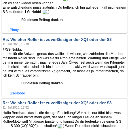
ich es aber wieder lösen können!!
Eine Entscheidung musst natürlich Du treffen. Ich bin auf jeden Fall mit meinem
S 3 zufrieden. LG, Nobbi.
Für diesen Beitrag danken
Pinoy
Re: Welcher Roller ist zuverlässiger der XQ! oder der S3
11. Jul 2025, 16:18
@S3-Nobbi,
danke für die Antwort, genau das wollte ich wissen, wie zufrieden die Member
mit ihrem Roller sind und was sie für Probleme hatten. Wartung und Pflege wird
bei mir immer gemacht, mache jedes Jahr Ölwechsel auch wenn die Kilometer
noch nicht erreicht sind. Ich bin keiner der erst aktiv wird wenn was kaputt geht,
bei mir wird alles vorschriftsmäßig gemacht, ich lasse es ja immer machen, da
ich kein Schrauber bin.
Für diesen Beitrag danken
S3-Nobbi
Re: Welcher Roller ist zuverlässiger der XQ! oder der S3
11. Jul 2025, 17:52
Hallo Bernhard, das ist die richtige Einstellung! Wer nicht nur fährt bis etwas
klappert oder nichts mehr geht, der hat auch länger Freude an seinem
Roller/Motorrad! Mit dieser Einstellung kannst Du dir bedenkenlos einen S 3
oder S 300 (XQ1/XQ2) anschaffen!
Wenn Du selber nicht schrauben