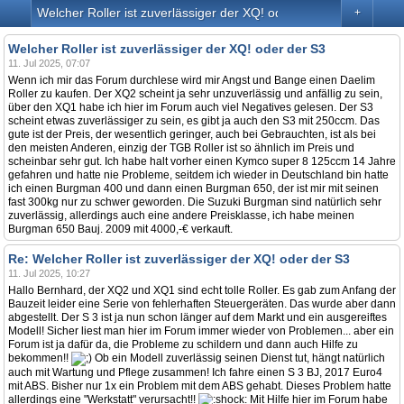
Welcher Roller ist zuverlässiger der XQ! oder der S3
+
Welcher Roller ist zuverlässiger der XQ! oder der S3
11. Jul 2025, 07:07
Wenn ich mir das Forum durchlese wird mir Angst und Bange einen Daelim
Roller zu kaufen. Der XQ2 scheint ja sehr unzuverlässig und anfällig zu sein,
über den XQ1 habe ich hier im Forum auch viel Negatives gelesen. Der S3
scheint etwas zuverlässiger zu sein, es gibt ja auch den S3 mit 250ccm. Das
gute ist der Preis, der wesentlich geringer, auch bei Gebrauchten, ist als bei
den meisten Anderen, einzig der TGB Roller ist so ähnlich im Preis und
scheinbar sehr gut. Ich habe halt vorher einen Kymco super 8 125ccm 14 Jahre
gefahren und hatte nie Probleme, seitdem ich wieder in Deutschland bin hatte
ich einen Burgman 400 und dann einen Burgman 650, der ist mir mit seinen
fast 300kg nur zu schwer geworden. Die Suzuki Burgman sind natürlich sehr
zuverlässig, allerdings auch eine andere Preisklasse, ich habe meinen
Burgman 650 Bauj. 2009 mit 4000,-€ verkauft.
Re: Welcher Roller ist zuverlässiger der XQ! oder der S3
11. Jul 2025, 10:27
Hallo Bernhard, der XQ2 und XQ1 sind echt tolle Roller. Es gab zum Anfang der
Bauzeit leider eine Serie von fehlerhaften Steuergeräten. Das wurde aber dann
abgestellt. Der S 3 ist ja nun schon länger auf dem Markt und ein ausgereiftes
Modell! Sicher liest man hier im Forum immer wieder von Problemen... aber ein
Forum ist ja dafür da, die Probleme zu schildern und dann auch Hilfe zu
bekommen!!
Ob ein Modell zuverlässig seinen Dienst tut, hängt natürlich
auch mit Wartung und Pflege zusammen! Ich fahre einen S 3 BJ, 2017 Euro4
mit ABS. Bisher nur 1x ein Problem mit dem ABS gehabt. Dieses Problem hatte
allerdings eine "Werkstatt" verursacht!!
Mit Hilfe hier im Forum habe