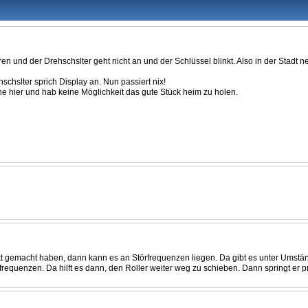
ren und der Drehschslter geht nicht an und der Schlüssel blinkt. Also in der Stadt
schslter sprich Display an. Nun passiert nix!
he hier und hab keine Möglichkeit das gute Stück heim zu holen.
aputt gemacht haben, dann kann es an Störfrequenzen liegen. Da gibt es unter Ums
frequenzen. Da hilft es dann, den Roller weiter weg zu schieben. Dann springt er p