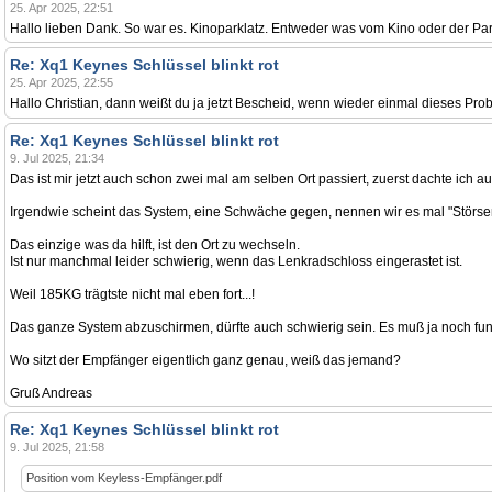
25. Apr 2025, 22:51
Hallo lieben Dank. So war es. Kinoparklatz. Entweder was vom Kino oder der Par
Re: Xq1 Keynes Schlüssel blinkt rot
25. Apr 2025, 22:55
Hallo Christian, dann weißt du ja jetzt Bescheid, wenn wieder einmal dieses Probl
Re: Xq1 Keynes Schlüssel blinkt rot
9. Jul 2025, 21:34
Das ist mir jetzt auch schon zwei mal am selben Ort passiert, zuerst dachte ich au
Irgendwie scheint das System, eine Schwäche gegen, nennen wir es mal "Störse
Das einzige was da hilft, ist den Ort zu wechseln.
Ist nur manchmal leider schwierig, wenn das Lenkradschloss eingerastet ist.
Weil 185KG trägtste nicht mal eben fort...!
Das ganze System abzuschirmen, dürfte auch schwierig sein. Es muß ja noch fun
Wo sitzt der Empfänger eigentlich ganz genau, weiß das jemand?
Gruß Andreas
Re: Xq1 Keynes Schlüssel blinkt rot
9. Jul 2025, 21:58
Position vom Keyless-Empfänger.pdf