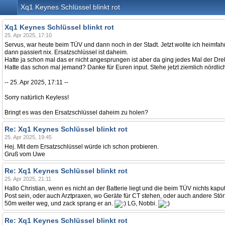
Xq1 Keynes Schlüssel blinkt rot
Xq1 Keynes Schlüssel blinkt rot
25. Apr 2025, 17:10
Servus, war heute beim TÜV und dann noch in der Stadt. Jetzt wollte ich heimfah
dann passiert nix. Ersatzschlüssel ist daheim.
Hatte ja schon mal das er nicht angesprungen ist aber da ging jedes Mal der Dreh
Hatte das schon mal jemand? Danke für Euren input. Stehe jetzt ziemlich nördlic
-- 25. Apr 2025, 17:11 --
Sorry natürlich Keyless!
Bringt es was den Ersatzschlüssel daheim zu holen?
Re: Xq1 Keynes Schlüssel blinkt rot
25. Apr 2025, 19:45
Hej. Mit dem Ersatzschlüssel würde ich schon probieren.
Gruß vom Uwe
Re: Xq1 Keynes Schlüssel blinkt rot
25. Apr 2025, 21:11
Hallo Christian, wenn es nicht an der Batterie liegt und die beim TÜV nichts k
Post sein, oder auch Arztpraxen, wo Geräte für CT stehen, oder auch andere Stör
50m weiter weg, und zack sprang er an.
LG, Nobbi.
Re: Xq1 Keynes Schlüssel blinkt rot