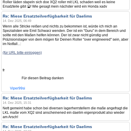
Roller läden stapeln sich doe XQ2 roller mit LKL schaden weil es keine
Ersatzteile gibt 🤮! Wie gesagt mein nächster wird ein Honda xadv
Re: Miese Ersatzteilverfügbarkeit für Daelims
14. Dez 2025, 06:49
Wenn alle Stricke reißen und nichts zu bekommen ist, würde ich mich an
Spezialisten wie Emil Schwarz wenden. Der ist ein "Guru" in dem Bereich und
sollte mit den Maßen helfen können. Der ist zwar nicht günstig und
Präzisionslager von dem mögen für Deinen Roller "over engineered" sein, aber
im Notfall...:
(für URL bitte einloggen)
fr
Für diesen Beitrag danken
Viper99si
Re: Miese Ersatzteilverfügbarkeit für Daelims
14. Dez 2025, 15:31
Nett gemeint habe schon bei diversen lagerherrstellern die maße angefragt die
LKL maße vom XQ2 sind anscheinened ein daelim eigenprodukt also wieder
am Arsch!
Re: Miese Ersatzteilverfügbarkeit für Daelims