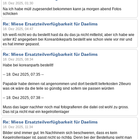
18. Dez 2025, 01:30
Na ich habe müll zugesendet bekommen kann ja morgen abend Fotos
schicken
Re: Miese Ersatzteilverfügbarkeit für Daelims
18. Dez 2025, 04:47
Ich weiß nicht wo du bestellt hast da du das ja nicht mitteilst, aber ich habe wie
unter #2 angegeben bei Koreanbikeparts bestellt wie schon viele vor mir und
es hat immer gepasst.
Re: Miese Ersatzteilverfügbarkeit für Daelims
18. Dez 2025, 08:34
Habe bei koreanparts bestellt!
-- 18. Dez 2025, 07:35 --
Papabär habe deinen rat angenommen und dort bestellt lieferkosten 28euro
was ok wäre da die teile so günstig sind sofern sie passen würden
-- 18. Dez 2025, 07:38 --
Muss das lager nachher noch mal fotografieren die datei ost wohl zu gross.
Das ist ja nicht mal ein kegelrollenlager
Re: Miese Ersatzteilverfügbarkeit für Daelims
18. Dez 2025, 11:34
Bilder sind immer gut. Im Nachhinein sich beschweren, dass es kein
Kegelrollenlager ist, passt nicht so richtig. Denn bei der Bestellung sieht man