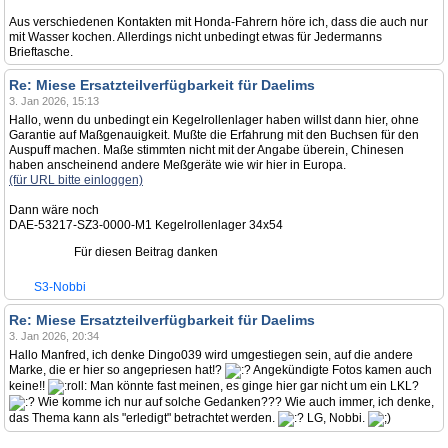
Aus verschiedenen Kontakten mit Honda-Fahrern höre ich, dass die auch nur
mit Wasser kochen. Allerdings nicht unbedingt etwas für Jedermanns
Brieftasche.
Re: Miese Ersatzteilverfügbarkeit für Daelims
3. Jan 2026, 15:13
Hallo, wenn du unbedingt ein Kegelrollenlager haben willst dann hier, ohne
Garantie auf Maßgenauigkeit. Mußte die Erfahrung mit den Buchsen für den
Auspuff machen. Maße stimmten nicht mit der Angabe überein, Chinesen
haben anscheinend andere Meßgeräte wie wir hier in Europa.
(für URL bitte einloggen)
Dann wäre noch
DAE-53217-SZ3-0000-M1 Kegelrollenlager 34x54
Für diesen Beitrag danken
S3-Nobbi
Re: Miese Ersatzteilverfügbarkeit für Daelims
3. Jan 2026, 20:34
Hallo Manfred, ich denke Dingo039 wird umgestiegen sein, auf die andere
Marke, die er hier so angepriesen hat!?
Angekündigte Fotos kamen auch
keine!!
Man könnte fast meinen, es ginge hier gar nicht um ein LKL?
Wie komme ich nur auf solche Gedanken??? Wie auch immer, ich denke,
das Thema kann als "erledigt" betrachtet werden.
LG, Nobbi.