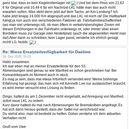
ganz klar, dass es kein Kegelrollenlager ist!
Und bei dem Preis von 21,62
€ für Original und 10,49 € für ein Nachrüst-LKL hätte man das auch nicht
erwarten sollen. Was steht denn jetzt auf dem Tacho, an Km-Leistung? Ich
habe jetzt knapp 24.000 Km abgespult und das LKL ist noch ok! Die Haltbarkeit
hängt ja nun auch von verschiedenen Faktoren ab. Fahrbahnbeschaffenheit
(wo man viel unterwegs ist), ob man öfters in verkehrsberuhigten Zonen mit
diesen Erhöhungen in der Fahrbahn unterwegs ist, oder immer über einen
Bordstein muss zur Garage oder Abstellplatz (auch die abgesenkten merkt man
da!) Aber dann zu schreiben, kein Lager passt, verstehe ich ehrlich gesagt
nicht! LG, Nobbi.
Re: Miese Ersatzteilverfügbarkeit für Daelims
18. Dez 2025, 15:03
Hallo zusammen.
Ich war eben mal an meiner Ersatzteilkiste für den S3.
Abmessungen sind genau so wie Manfred es schon geschrieben hat. Bei
Koreanbikeparts im Moment auch in stock.
Es mag ja sein, dass mal etwas irrtümlich versendet wird. Meine bisherige
Erfahrung hat gezeigt, das man sich mit Kenneth Lee nur austauschen braucht;
es wird immer versucht eine Lösung zu finden.
Dingo, hattest du am 1.Dezember nicht vorgehabt, auf Anregung von Manfred,
sofort neue LKL zu ordern.
Kurz davor hattest du mal nach Abmessungen für Bremskolben angefragt. Es
hat sich dann heraus gestellt, dass der Sattel nur verschmutzt war.
Du siehst also, man ist bestrebt zu helfen. Daher verstehe ich dein aktuelles
Verhalten nicht.
Gruß vom Uwe