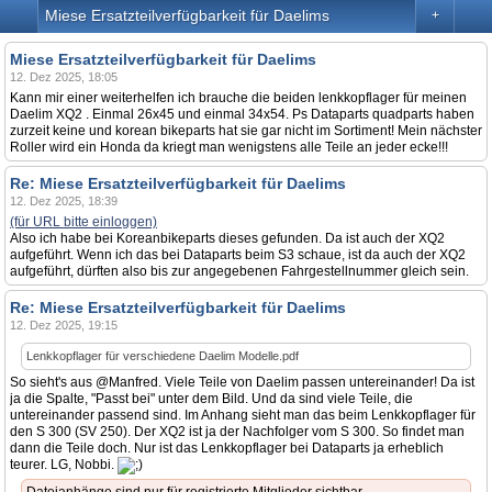
Miese Ersatzteilverfügbarkeit für Daelims
+
Miese Ersatzteilverfügbarkeit für Daelims
12. Dez 2025, 18:05
Kann mir einer weiterhelfen ich brauche die beiden lenkkopflager für meinen
Daelim XQ2 . Einmal 26x45 und einmal 34x54. Ps Dataparts quadparts haben
zurzeit keine und korean bikeparts hat sie gar nicht im Sortiment! Mein nächster
Roller wird ein Honda da kriegt man wenigstens alle Teile an jeder ecke!!!
Re: Miese Ersatzteilverfügbarkeit für Daelims
12. Dez 2025, 18:39
(für URL bitte einloggen)
Also ich habe bei Koreanbikeparts dieses gefunden. Da ist auch der XQ2
aufgeführt. Wenn ich das bei Dataparts beim S3 schaue, ist da auch der XQ2
aufgeführt, dürften also bis zur angegebenen Fahrgestellnummer gleich sein.
Re: Miese Ersatzteilverfügbarkeit für Daelims
12. Dez 2025, 19:15
Lenkkopflager für verschiedene Daelim Modelle.pdf
So sieht's aus @Manfred. Viele Teile von Daelim passen untereinander! Da ist
ja die Spalte, "Passt bei" unter dem Bild. Und da sind viele Teile, die
untereinander passend sind. Im Anhang sieht man das beim Lenkkopflager für
den S 300 (SV 250). Der XQ2 ist ja der Nachfolger vom S 300. So findet man
dann die Teile doch. Nur ist das Lenkkopflager bei Dataparts ja erheblich
teurer. LG, Nobbi.