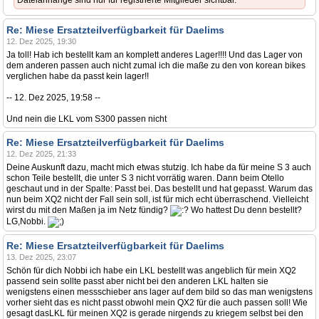
Dateianhänge sind nur für registrierte Mitglieder sichtbar.
Re: Miese Ersatzteilverfügbarkeit für Daelims
12. Dez 2025, 19:30
Ja toll! Hab ich bestellt kam an komplett anderes Lager!!!! Und das Lager von
dem anderen passen auch nicht zumal ich die maße zu den von korean bikes
verglichen habe da passt kein lager!!
-- 12. Dez 2025, 19:58 --
Und nein die LKL vom S300 passen nicht
Re: Miese Ersatzteilverfügbarkeit für Daelims
12. Dez 2025, 21:33
Deine Auskunft dazu, macht mich etwas stutzig. Ich habe da für meine S 3 auch
schon Teile bestellt, die unter S 3 nicht vorrätig waren. Dann beim Otello
geschaut und in der Spalte: Passt bei. Das bestellt und hat gepasst. Warum das
nun beim XQ2 nicht der Fall sein soll, ist für mich echt überraschend. Vielleicht
wirst du mit den Maßen ja im Netz fündig?
Wo hattest Du denn bestellt?
LG,Nobbi.
Re: Miese Ersatzteilverfügbarkeit für Daelims
13. Dez 2025, 23:07
Schön für dich Nobbi ich habe ein LKL bestellt was angeblich für mein XQ2
passend sein sollte passt aber nicht bei den anderen LKL halten sie
wenigstens einen messschieber ans lager auf dem bild so das man wenigstens
vorher sieht das es nicht passt obwohl mein QX2 für die auch passen soll! Wie
gesagt dasLKL für meinen XQ2 is gerade nirgends zu kriegem selbst bei den