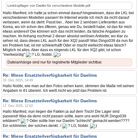
Lenkkopflager von Daelim für verschiedene Modelle.pdf
Hallo Manfred, ich hatte ja schon einmal darauf hingewiesen, dass die LKL bei
verschiedenen Modellen passen! Im Internet würde ich mich da nicht darauf
verlassen, wenn da steht: Passt bei... Aber bei 2 seriösen Lieferanten aus
Korea, wo ich schon des öfteren, genau wie Du, bestellt habe, ist das für mich
etwas anderes!! Die können sich das nicht leisten, da falsche Angaben zu
machen. Im Anhang nochmal 2 dieser absolut seriösen Anbieter, wo klar zu
sehen ist, dass dieses LKL auch für den XQ2 passt!! Was Dingo039 da nun für
ein Problem hat, ist mir schleierhaft! Oder er macht vielleicht etwas falsch?
Möglich ist alles. Aber dass es nirgends LKL für den XQ2 gibt, ist schon
"merkwürdig"
LG, Nobbi.
Dateianhänge sind nur für registrierte Mitglieder sichtbar.
Re: Miese Ersatzteilverfügbarkeit für Daelims
15. Dez 2025, 14:49
Hallo Nobbi, wie man auf den Fotos sehen kann, stimmen die Maße mit seinen
Angaben in #1 überein. Ich weiß nicht wo jetzt das Problem ist.
Re: Miese Ersatzteilverfügbarkeit für Daelims
17. Dez 2025, 12:02
Hallo Manfred, nun liegen die Fakten ja auf dem Tisch! Die Lager sind
passend! Was da denn nicht passen sollte, kann uns wohl NUR Dingo039
erklären!?
Oder sollte hier nur Daelim "schlecht" gemacht werden????
Ein schlimmer, der solches denkt...!
LG, Nobbi.
Re: Miese Ersatzteilverfügbarkeit für Daelims