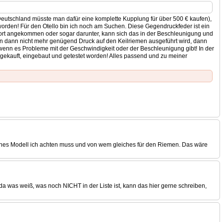
Deutschland müsste man dafür eine komplette Kupplung für über 500 € kaufen),
worden! Für den Otello bin ich noch am Suchen. Diese Gegendruckfeder ist ein
 dort angekommen oder sogar darunter, kann sich das in der Beschleunigung und
 dann nicht mehr genügend Druck auf den Keilriemen ausgeführt wird, dann
wenn es Probleme mit der Geschwindigkeit oder der Beschleunigung gibt! In der
sie gekauft, eingebaut und getestet worden! Alles passend und zu meiner
lches Modell ich achten muss und von wem gleiches für den Riemen. Das wäre
a was weiß, was noch NICHT in der Liste ist, kann das hier gerne schreiben,