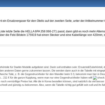
teht ein Ersatzvergaser für den Otello auf der zweiten Seite, unter der Artikelnumme
e letzte Seite die HELLA 6PA 358 066-271 passt, dann gibt es noch mehr Alternat
aber die Febi Bilstein 175919 hat einen Stecker und eine Kabellänge von 420mm, s
ehörteile für Daelim Modelle aufgelistet sind. Darin soll enthalten sein: Ersatzteil/Zubehörtei
it den anderen Daten gerne zukommen lassen. Die werden dann auch in die Tabelle mit eingepf
nd. Manche Teile, z. B. die Gegendruckfeder für den Wandler beim S 3, bekommt man hier in D
Dat... 211 € für die ganze Kupplung, wenn man nur eine Gegendruckfeder haben will!
 vernünftige Preise hat. Alle die in Korea bestellen können, sind natürlich da viel besser
hnell und günstig zu bekommen. Also, wenn die Tabelle richtig gut gefüllt sein soll und ihr 