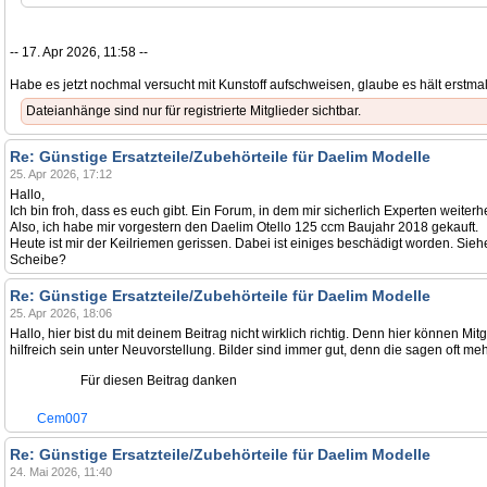
-- 17. Apr 2026, 11:58 --
Habe es jetzt nochmal versucht mit Kunstoff aufschweisen, glaube es hält erstma
Dateianhänge sind nur für registrierte Mitglieder sichtbar.
Re: Günstige Ersatzteile/Zubehörteile für Daelim Modelle
25. Apr 2026, 17:12
Hallo,
Ich bin froh, dass es euch gibt. Ein Forum, in dem mir sicherlich Experten weiter
Also, ich habe mir vorgestern den Daelim Otello 125 ccm Baujahr 2018 gekauft.
Heute ist mir der Keilriemen gerissen. Dabei ist einiges beschädigt worden. Si
Scheibe?
Re: Günstige Ersatzteile/Zubehörteile für Daelim Modelle
25. Apr 2026, 18:06
Hallo, hier bist du mit deinem Beitrag nicht wirklich richtig. Denn hier können M
hilfreich sein unter Neuvorstellung. Bilder sind immer gut, denn die sagen oft m
Für diesen Beitrag danken
Cem007
Re: Günstige Ersatzteile/Zubehörteile für Daelim Modelle
24. Mai 2026, 11:40