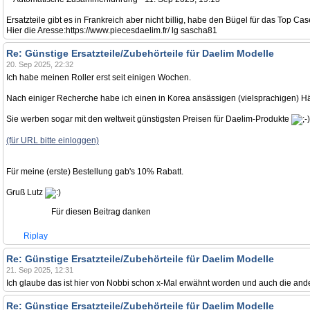
Ersatzteile gibt es in Frankreich aber nicht billig, habe den Bügel für das Top Ca
Hier die Aresse:https://www.piecesdaelim.fr/ lg sascha81
Re: Günstige Ersatzteile/Zubehörteile für Daelim Modelle
20. Sep 2025, 22:32
Ich habe meinen Roller erst seit einigen Wochen.
Nach einiger Recherche habe ich einen in Korea ansässigen (vielsprachigen) Hän
Sie werben sogar mit den weltweit günstigsten Preisen für Daelim-Produkte
(für URL bitte einloggen)
Für meine (erste) Bestellung gab's 10% Rabatt.
Gruß Lutz
Für diesen Beitrag danken
Riplay
Re: Günstige Ersatzteile/Zubehörteile für Daelim Modelle
21. Sep 2025, 12:31
Ich glaube das ist hier von Nobbi schon x-Mal erwähnt worden und auch die ander
Re: Günstige Ersatzteile/Zubehörteile für Daelim Modelle