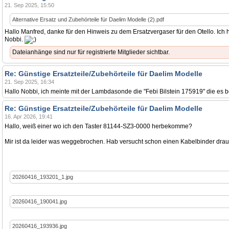
21. Sep 2025, 15:50
Alternative Ersatz und Zubehörteile für Daelim Modelle (2).pdf
Hallo Manfred, danke für den Hinweis zu dem Ersatzvergaser für den Otello. Ich
Nobbi.
Dateianhänge sind nur für registrierte Mitglieder sichtbar.
Re: Günstige Ersatzteile/Zubehörteile für Daelim Modelle
21. Sep 2025, 16:34
Hallo Nobbi, ich meinte mit der Lambdasonde die "Febi Bilstein 175919" die es bei
Re: Günstige Ersatzteile/Zubehörteile für Daelim Modelle
16. Apr 2026, 19:41
Hallo, weiß einer wo ich den Taster 81144-SZ3-0000 herbekomme?
Mir ist da leider was weggebrochen. Hab versucht schon einen Kabelbinder drauf
20260416_193201_1.jpg
20260416_190041.jpg
20260416_193936.jpg