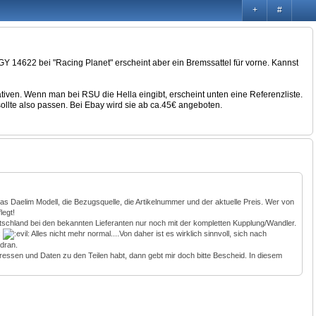
+
#
r GY 14622 bei "Racing Planet" erscheint aber ein Bremssattel für vorne. Kannst
iven. Wenn man bei RSU die Hella eingibt, erscheint unten eine Referenzliste.
ollte also passen. Bei Ebay wird sie ab ca.45€ angeboten.
l, das Daelim Modell, die Bezugsquelle, die Artikelnummer und der aktuelle Preis. Wer von
legt!
eutschland bei den bekannten Lieferanten nur noch mit der kompletten Kupplung/Wandler.
Alles nicht mehr normal....Von daher ist es wirklich sinnvoll, sich nach
 dran.
Adressen und Daten zu den Teilen habt, dann gebt mir doch bitte Bescheid. In diesem