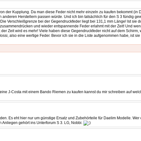
 von der Kupplung. Da man diese Feder nicht mehr einzeln zu kaufen bekommt (in 
 anderen Herstellern passen würde. Und ich bin tatsächlich für den S 3 fündig ge
!Die Verschleißgrenze bei der Gegendruckfeder liegt bei 131,1 mm Länge! Ist sie
zusammendrücken und wieder entspannende Feder erlahmt mit der Zeit! Und wenn
 der Zeit wird es mehr! Viele haben diese Gegendruckfeder nicht auf dem Schirm, 
Malossi, also eine wertige Feder. Bevor ich sie in die Liste aufgenommen habe, ist 
e eine J-Costa mit einem Bando Riemen zu kaufen kannst du mir schreiben auf we
en. Es eht hier nur um günstige Ersatz und Zubehörteile für Daelim Modelle. Wer d
in Anliegen gehört ins Unterforum S 3. LG, Nobbi.