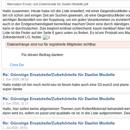
Alternative Ersatz und Zubehörteile für Daelim Modelle.pdf
Hallo zusammen. Heute habe ich die Liste erweitert, mit einer Gegendruckfeder
bin ich schon seit einiger Zeit am Suchen gewesen, ob eine Gegendruckfeder von
wichtiger Bestandteil von der Kupplung, um ein gutes Vorankommen zu erzielen!
auch in der Endgeschwindigkeit bemerkbar machen! Denn eine durch ständiges 
kann er durchrutschen. Das beginnt erstmal schleichend, kaum merkbar! Aber mit
Liste ist die Feder auf der Seite 6 ganz unten zu finden. Es ist ein Produkt von 
Zufriedenheit! LG, Nobbi.
Dateianhänge sind nur für registrierte Mitglieder sichtbar.
Für diesen Beitrag danken
Chris De.
Re: Günstige Ersatzteile/Zubehörteile für Daelim Modelle
1. Jun 2026, 08:52
Hallo nobbi ich bin noch recht neu im forum habe auch eine S3 euro3 und plan
super danke
Re: Günstige Ersatzteile/Zubehörteile für Daelim Modelle
1. Jun 2026, 11:17
Hallo, hier sollen keine allgemeinen Themen zum Roller/Motorrad behandelt werd
dann wird es, sofern es passt und qualitativ ok ist, in die Liste aufgenommen. De
Re: Günstige Ersatzteile/Zubehörteile für Daelim Modelle
1. Jul 2026, 18:51