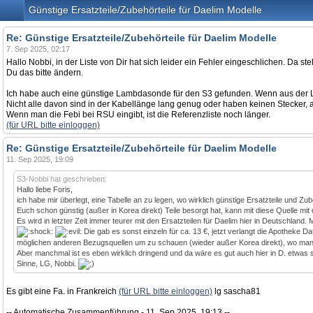
Günstige Ersatzteile/Zubehörteile für Daelim Modelle
Re: Günstige Ersatzteile/Zubehörteile für Daelim Modelle
7. Sep 2025, 02:17
Hallo Nobbi, in der Liste von Dir hat sich leider ein Fehler eingeschlichen. Da s
Du das bitte ändern.
Ich habe auch eine günstige Lambdasonde für den S3 gefunden. Wenn aus der List
Nicht alle davon sind in der Kabellänge lang genug oder haben keinen Stecker, 
Wenn man die Febi bei RSU eingibt, ist die Referenzliste noch länger.
(für URL bitte einloggen)
Re: Günstige Ersatzteile/Zubehörteile für Daelim Modelle
11. Sep 2025, 19:09
S3-Nobbi hat geschrieben:
Hallo liebe Foris,
ich habe mir überlegt, eine Tabelle an zu legen, wo wirklich günstige Ersatzteile und Zub
Euch schon günstig (außer in Korea direkt) Teile besorgt hat, kann mit diese Quelle m
Es wird in letzter Zeit immer teurer mit den Ersatzteilen für Daelim hier in Deutschla
Die gab es sonst einzeln für ca. 13 €, jetzt verlangt die Apotheke 
möglichen anderen Bezugsquellen um zu schauen (wieder außer Korea direkt), wo man noch
Aber manchmal ist es eben wirklich dringend und da wäre es gut auch hier in D. etwas sc
Sinne, LG, Nobbi.
Es gibt eine Fa. in Frankreich
(für URL bitte einloggen)
lg sascha81
-- Automatische Zusammenführung - 11. Sep 2025, 19:13 --