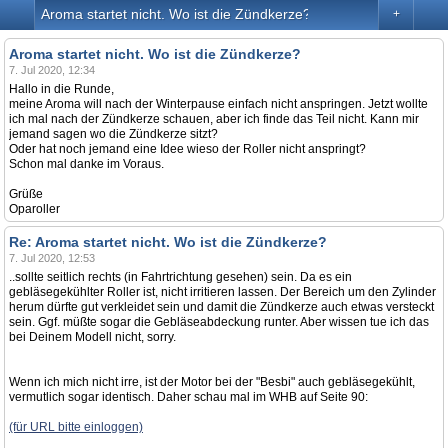
Aroma startet nicht. Wo ist die Zündkerze?
+
Aroma startet nicht. Wo ist die Zündkerze?
7. Jul 2020, 12:34
Hallo in die Runde,
meine Aroma will nach der Winterpause einfach nicht anspringen. Jetzt wollte
ich mal nach der Zündkerze schauen, aber ich finde das Teil nicht. Kann mir
jemand sagen wo die Zündkerze sitzt?
Oder hat noch jemand eine Idee wieso der Roller nicht anspringt?
Schon mal danke im Voraus.
Grüße
Oparoller
Re: Aroma startet nicht. Wo ist die Zündkerze?
7. Jul 2020, 12:53
..sollte seitlich rechts (in Fahrtrichtung gesehen) sein. Da es ein
gebläsegekühlter Roller ist, nicht irritieren lassen. Der Bereich um den Zylinder
herum dürfte gut verkleidet sein und damit die Zündkerze auch etwas versteckt
sein. Ggf. müßte sogar die Gebläseabdeckung runter. Aber wissen tue ich das
bei Deinem Modell nicht, sorry.
Wenn ich mich nicht irre, ist der Motor bei der "Besbi" auch gebläsegekühlt,
vermutlich sogar identisch. Daher schau mal im WHB auf Seite 90:
(für URL bitte einloggen)