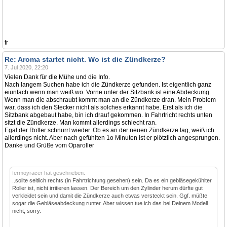
fr
Re: Aroma startet nicht. Wo ist die Zündkerze?
7. Jul 2020, 22:20
Vielen Dank für die Mühe und die Info.
Nach langem Suchen habe ich die Zündkerze gefunden. Ist eigentlich ganz
eiunfach wenn man weiß wo. Vorne unter der Sitzbank ist eine Abdeckumg.
Wenn man die abschraubt kommt man an die Zündkerze dran. Mein Problem
war, dass ich den Stecker nicht als solches erkannt habe. Erst als ich die
Sitzbank abgebaut habe, bin ich drauf gekommen. In Fahrtricht rechts unten
sitzt die Zündkerze. Man kommt allerdings schlecht ran.
Egal der Roller schnurrt wieder. Ob es an der neuen Zündkerze lag, weiß ich
allerdings nicht. Aber nach gefühlten 1o Minuten ist er plötzlich angesprungen.
Danke und Grüße vom Oparoller
fermoyracer hat geschrieben:
..sollte seitlich rechts (in Fahrtrichtung gesehen) sein. Da es ein gebläsegekühlter
Roller ist, nicht irritieren lassen. Der Bereich um den Zylinder herum dürfte gut
verkleidet sein und damit die Zündkerze auch etwas versteckt sein. Ggf. müßte
sogar die Gebläseabdeckung runter. Aber wissen tue ich das bei Deinem Modell
nicht, sorry.