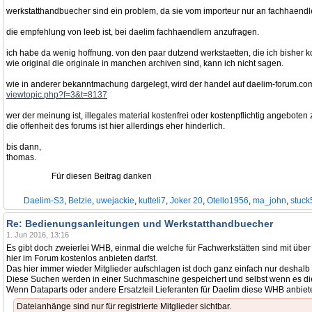
werkstatthandbuecher sind ein problem, da sie vom importeur nur an fachhaend
die empfehlung von leeb ist, bei daelim fachhaendlern anzufragen.
ich habe da wenig hoffnung. von den paar dutzend werkstaetten, die ich bisher kon
wie original die originale in manchen archiven sind, kann ich nicht sagen.
wie in anderer bekanntmachung dargelegt, wird der handel auf daelim-forum.com 
viewtopic.php?f=3&t=8137
wer der meinung ist, illegales material kostenfrei oder kostenpflichtig angebot
die offenheit des forums ist hier allerdings eher hinderlich.
bis dann,
thomas.
Für diesen Beitrag danken
Daelim-S3
,
Betzie
,
uwejackie
,
kutteli7
,
Joker 20
,
Otello1956
,
ma_john
,
stuck
Re: Bedienungsanleitungen und Werkstatthandbuecher
1. Jun 2016, 13:16
Es gibt doch zweierlei WHB, einmal die welche für Fachwerkstätten sind mit über
hier im Forum kostenlos anbieten darfst.
Das hier immer wieder Mitglieder aufschlagen ist doch ganz einfach nur desha
Diese Suchen werden in einer Suchmaschine gespeichert und selbst wenn es die S
Wenn Dataparts oder andere Ersatzteil Lieferanten für Daelim diese WHB anbie
Dateianhänge sind nur für registrierte Mitglieder sichtbar.