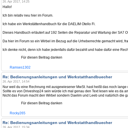
26. Apr 2017, 14:25
Hallo!
Ich bin relativ neu hier im Forum.
Ich habe ein Werkstättenhandbuch für die DAELIM Otello Fi.
Dieses Handbuch erläutert auf 192 Seiten die Reparatur und Wartung der SA7 Ote
Da hier im Forum so ein Wirbel im Bezug auf die Urheberrechte gemacht wird, fra
Ich denke nicht, denn ich habe jedenfalls dafür bezahlt und habe dafür eine Rec
Für diesen Beitrag danken
Ramses1302
Re: Bedienungsanleitungen und Werkstatthandbuecher
26. Apr 2017, 14:54
Nur weil du eine Rechnung mit ausgewiesener MwSt. hast heißt das noch lange ni
Sollte es von Driveshop24 sein würde ich mal genau den Text lesen wie es da a
Nicht das Forum macht den Wirbel sondern Daelim und Leeb und natürlich die g
Für diesen Beitrag danken
Rocky265
Re: Bedienungsanleitungen und Werkstatthandbuecher
26. Apr 2017, 15:34