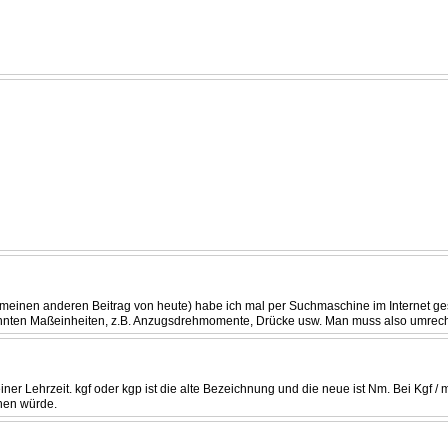
inen anderen Beitrag von heute) habe ich mal per Suchmaschine im Internet gesuch
kannten Maßeinheiten, z.B. Anzugsdrehmomente, Drücke usw. Man muss also umrech
r Lehrzeit. kgf oder kgp ist die alte Bezeichnung und die neue ist Nm. Bei Kgf / m
hen würde.