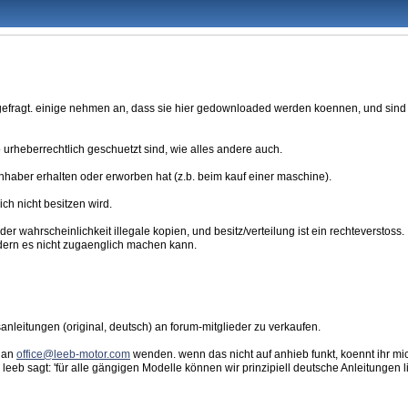
ragt. einige nehmen an, dass sie hier gedownloaded werden koennen, und sind dann
rheberrechtlich geschuetzt sind, wie alles andere auch.
inhaber erhalten oder erworben hat (z.b. beim kauf einer maschine).
ch nicht besitzen wird.
er wahrscheinlichkeit illegale kopien, und besitz/verteilung ist ein rechteverstoss.
ondern es nicht zugaenglich machen kann.
anleitungen (original, deutsch) an forum-mitglieder zu verkaufen.
t an
office@leeb-motor.com
wenden. wenn das nicht auf anhieb funkt, koennt ihr mi
eb sagt: 'für alle gängigen Modelle können wir prinzipiell deutsche Anleitungen li