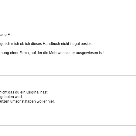
llo Fi.
ge ich mich ob ich dieses Handbuch nicht illegal besitze.
hnung einer Firma, auf der die Mehrwertsteuer ausgewiesen ist!
cht das du ein Original hast.
ngeboten wird.
anzen umsonst haben woller hier.