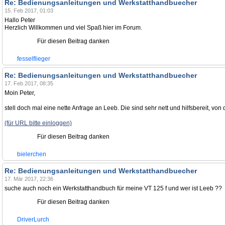
Re: Bedienungsanleitungen und Werkstatthandbuecher
15. Feb 2017, 01:03
Hallo Peter
Herzlich Willkommen und viel Spaß hier im Forum.
Für diesen Beitrag danken
fesselflieger
Re: Bedienungsanleitungen und Werkstatthandbuecher
17. Feb 2017, 08:35
Moin Peter,
stell doch mal eine nette Anfrage an Leeb. Die sind sehr nett und hilfsbereit,
(für URL bitte einloggen)
Für diesen Beitrag danken
bielerchen
Re: Bedienungsanleitungen und Werkstatthandbuecher
17. Mär 2017, 22:36
suche auch noch ein Werkstatthandbuch für meine VT 125 f und wer ist Leeb ??
Für diesen Beitrag danken
DriverLurch