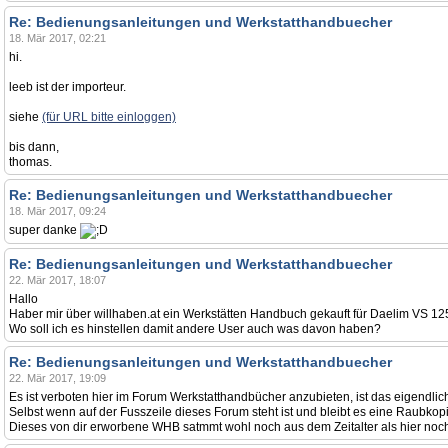
Re: Bedienungsanleitungen und Werkstatthandbuecher
18. Mär 2017, 02:21
hi.
leeb ist der importeur.
siehe
(für URL bitte einloggen)
bis dann,
thomas.
Re: Bedienungsanleitungen und Werkstatthandbuecher
18. Mär 2017, 09:24
super danke
Re: Bedienungsanleitungen und Werkstatthandbuecher
22. Mär 2017, 18:07
Hallo
Haber mir über willhaben.at ein Werkstätten Handbuch gekauft für Daelim VS 125 
Wo soll ich es hinstellen damit andere User auch was davon haben?
Re: Bedienungsanleitungen und Werkstatthandbuecher
22. Mär 2017, 19:09
Es ist verboten hier im Forum Werkstatthandbücher anzubieten, ist das eigendlic
Selbst wenn auf der Fusszeile dieses Forum steht ist und bleibt es eine Raubkop
Dieses von dir erworbene WHB satmmt wohl noch aus dem Zeitalter als hier no