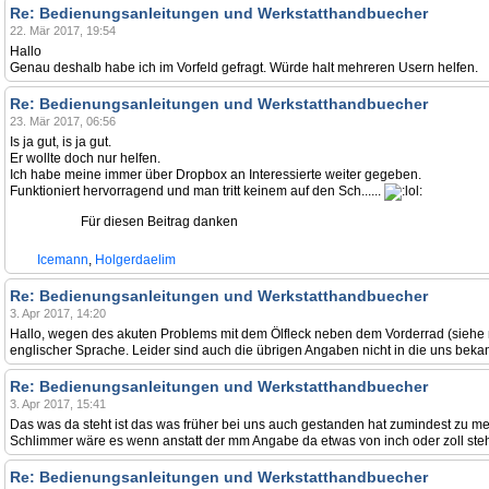
Re: Bedienungsanleitungen und Werkstatthandbuecher
22. Mär 2017, 19:54
Hallo
Genau deshalb habe ich im Vorfeld gefragt. Würde halt mehreren Usern helfen.
Re: Bedienungsanleitungen und Werkstatthandbuecher
23. Mär 2017, 06:56
Is ja gut, is ja gut.
Er wollte doch nur helfen.
Ich habe meine immer über Dropbox an Interessierte weiter gegeben.
Funktioniert hervorragend und man tritt keinem auf den Sch......
Für diesen Beitrag danken
Icemann
,
Holgerdaelim
Re: Bedienungsanleitungen und Werkstatthandbuecher
3. Apr 2017, 14:20
Hallo, wegen des akuten Problems mit dem Ölfleck neben dem Vorderrad (siehe me
englischer Sprache. Leider sind auch die übrigen Angaben nicht in die uns be
Re: Bedienungsanleitungen und Werkstatthandbuecher
3. Apr 2017, 15:41
Das was da steht ist das was früher bei uns auch gestanden hat zumindest zu meine
Schlimmer wäre es wenn anstatt der mm Angabe da etwas von inch oder zoll ste
Re: Bedienungsanleitungen und Werkstatthandbuecher