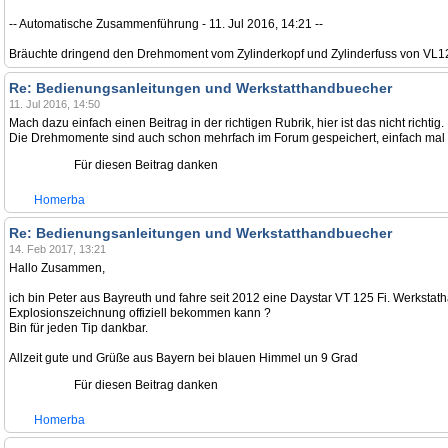
-- Automatische Zusammenführung - 11. Jul 2016, 14:21 --
Bräuchte dringend den Drehmoment vom Zylinderkopf und Zylinderfuss von VL125
Re: Bedienungsanleitungen und Werkstatthandbuecher
11. Jul 2016, 14:50
Mach dazu einfach einen Beitrag in der richtigen Rubrik, hier ist das nicht richtig.
Die Drehmomente sind auch schon mehrfach im Forum gespeichert, einfach mal
Für diesen Beitrag danken
Homerba
Re: Bedienungsanleitungen und Werkstatthandbuecher
14. Feb 2017, 13:21
Hallo Zusammen,
ich bin Peter aus Bayreuth und fahre seit 2012 eine Daystar VT 125 Fi. Werkst
Explosionszeichnung offiziell bekommen kann ?
Bin für jeden Tip dankbar.
Allzeit gute und Grüße aus Bayern bei blauen Himmel un 9 Grad
Für diesen Beitrag danken
Homerba