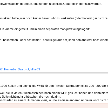
ler/werkstaetten gegeben, endkunden also nicht zugaenglich gemacht werden.
taktiert habe, war noch keiner bereit, whb zu verkaufen (oder hat erst gar nicht rea
in kuerze eingestellt und in einen separaten markplatz ausgelagert:
en zu bekommen - oder schlimmer - bereits gekauft hat, kann den anbieter nach eine
57
,
Homerba
,
Das brot
,
Mike63
 1000 Seiten und einmal die WHB für den Privaten Schrauber mit ca 200 - 300 Seiten
lb weil sie in vielen Suchmaschinen nach einem WHB gesucht haben und dann hierh
eite nicht mehr gibt stehen die noch da drin.
ten würden zu einem Humanen Preis, würde es diese anderen Anbieter wohl nicht