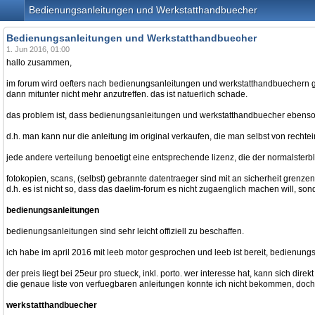
Bedienungsanleitungen und Werkstatthandbuecher
Bedienungsanleitungen und Werkstatthandbuecher
1. Jun 2016, 01:00
hallo zusammen,
im forum wird oefters nach bedienungsanleitungen und werkstatthandbuechern gef
dann mitunter nicht mehr anzutreffen. das ist natuerlich schade.
das problem ist, dass bedienungsanleitungen und werkstatthandbuecher ebenso u
d.h. man kann nur die anleitung im original verkaufen, die man selbst von rechte
jede andere verteilung benoetigt eine entsprechende lizenz, die der normalsterbli
fotokopien, scans, (selbst) gebrannte datentraeger sind mit an sicherheit grenzend
d.h. es ist nicht so, dass das daelim-forum es nicht zugaenglich machen will, s
bedienungsanleitungen
bedienungsanleitungen sind sehr leicht offiziell zu beschaffen.
ich habe im april 2016 mit leeb motor gesprochen und leeb ist bereit, bedienungs
der preis liegt bei 25eur pro stueck, inkl. porto. wer interesse hat, kann sich direk
die genaue liste von verfuegbaren anleitungen konnte ich nicht bekommen, doch le
werkstatthandbuecher