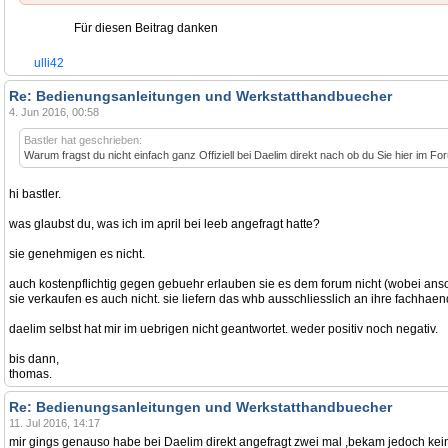
Für diesen Beitrag danken
ulli42
Re: Bedienungsanleitungen und Werkstatthandbuecher
4. Jun 2016, 00:58
Bastler hat geschrieben:
Warum fragst du nicht einfach ganz Offiziell bei Daelim direkt nach ob du Sie hier im Fo
hi bastler.
was glaubst du, was ich im april bei leeb angefragt hatte?
sie genehmigen es nicht.
auch kostenpflichtig gegen gebuehr erlauben sie es dem forum nicht (wobei ans
sie verkaufen es auch nicht. sie liefern das whb ausschliesslich an ihre fachhaen
daelim selbst hat mir im uebrigen nicht geantwortet. weder positiv noch negativ.
bis dann,
thomas.
Re: Bedienungsanleitungen und Werkstatthandbuecher
11. Jul 2016, 14:17
mir gings genauso habe bei Daelim direkt angefragt zwei mal ,bekam jedoch kei