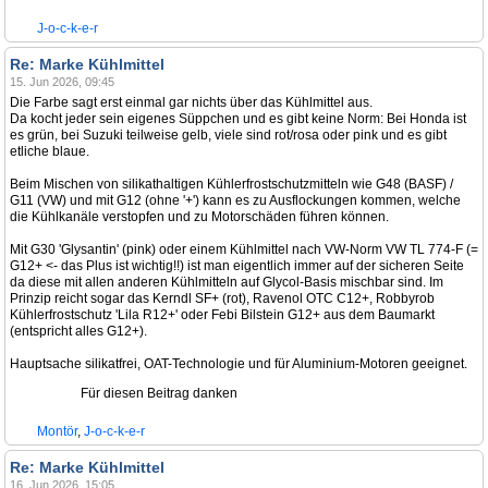
J-o-c-k-e-r
Re: Marke Kühlmittel
15. Jun 2026, 09:45
Die Farbe sagt erst einmal gar nichts über das Kühlmittel aus.
Da kocht jeder sein eigenes Süppchen und es gibt keine Norm: Bei Honda ist
es grün, bei Suzuki teilweise gelb, viele sind rot/rosa oder pink und es gibt
etliche blaue.
Beim Mischen von silikathaltigen Kühlerfrostschutzmitteln wie G48 (BASF) /
G11 (VW) und mit G12 (ohne '+') kann es zu Ausflockungen kommen, welche
die Kühlkanäle verstopfen und zu Motorschäden führen können.
Mit G30 'Glysantin' (pink) oder einem Kühlmittel nach VW-Norm VW TL 774-F (=
G12+ <- das Plus ist wichtig!!) ist man eigentlich immer auf der sicheren Seite
da diese mit allen anderen Kühlmitteln auf Glycol-Basis mischbar sind. Im
Prinzip reicht sogar das Kerndl SF+ (rot), Ravenol OTC C12+, Robbyrob
Kühlerfrostschutz 'Lila R12+' oder Febi Bilstein G12+ aus dem Baumarkt
(entspricht alles G12+).
Hauptsache silikatfrei, OAT-Technologie und für Aluminium-Motoren geeignet.
Für diesen Beitrag danken
Montör
,
J-o-c-k-e-r
Re: Marke Kühlmittel
16. Jun 2026, 15:05