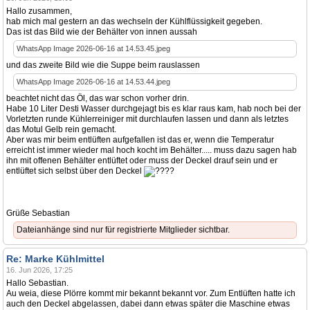
Hallo zusammen,
hab mich mal gestern an das wechseln der Kühlflüssigkeit gegeben.
Das ist das Bild wie der Behälter von innen aussah
WhatsApp Image 2026-06-16 at 14.53.45.jpeg
und das zweite Bild wie die Suppe beim rauslassen
WhatsApp Image 2026-06-16 at 14.53.44.jpeg
beachtet nicht das Öl, das war schon vorher drin.
Habe 10 Liter Desti Wasser durchgejagt bis es klar raus kam, hab noch bei der
Vorletzten runde Kühlerreiniger mit durchlaufen lassen und dann als letztes
das Motul Gelb rein gemacht.
Aber was mir beim entlüften aufgefallen ist das er, wenn die Temperatur
erreicht ist immer wieder mal hoch kocht im Behälter..... muss dazu sagen hab
ihn mit offenen Behälter entlüftet oder muss der Deckel drauf sein und er
entlüftet sich selbst über den Deckel
?
Grüße Sebastian
Dateianhänge sind nur für registrierte Mitglieder sichtbar.
Re: Marke Kühlmittel
16. Jun 2026, 17:25
Hallo Sebastian.
Au weia, diese Plörre kommt mir bekannt bekannt vor. Zum Entlüften hatte ich
auch den Deckel abgelassen, dabei dann etwas später die Maschine etwas