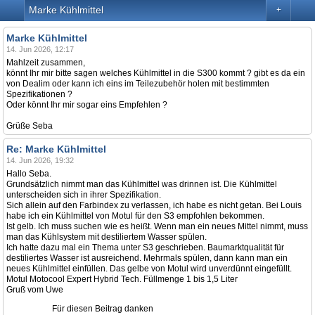
Marke Kühlmittel
+
Marke Kühlmittel
14. Jun 2026, 12:17
Mahlzeit zusammen,
könnt Ihr mir bitte sagen welches Kühlmittel in die S300 kommt ? gibt es da ein
von Dealim oder kann ich eins im Teilezubehör holen mit bestimmten
Spezifikationen ?
Oder könnt Ihr mir sogar eins Empfehlen ?
Grüße Seba
Re: Marke Kühlmittel
14. Jun 2026, 19:32
Hallo Seba.
Grundsätzlich nimmt man das Kühlmittel was drinnen ist. Die Kühlmittel
unterscheiden sich in ihrer Spezifikation.
Sich allein auf den Farbindex zu verlassen, ich habe es nicht getan. Bei Louis
habe ich ein Kühlmittel von Motul für den S3 empfohlen bekommen.
Ist gelb. Ich muss suchen wie es heißt. Wenn man ein neues Mittel nimmt, muss
man das Kühlsystem mit destiliertem Wasser spülen.
Ich hatte dazu mal ein Thema unter S3 geschrieben. Baumarktqualität für
destiliertes Wasser ist ausreichend. Mehrmals spülen, dann kann man ein
neues Kühlmittel einfüllen. Das gelbe von Motul wird unverdünnt eingefüllt.
Motul Motocool Expert Hybrid Tech. Füllmenge 1 bis 1,5 Liter
Gruß vom Uwe
Für diesen Beitrag danken