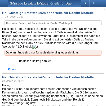
Günstige Ersatzteile/Zubehörteile für Daelim Modelle
+
#
Re: Günstige Ersatzteile/Zubehörteile für Daelim Modelle
7. Jan 2025, 21:21
Alternative Ersatz und Zubehörteile für Daelim Modelle.pdf
Hallo liebe Foris. Speziell in diesem Fall, die Fahrer der VL. Unser Kollege
Piper (Alex) war so nett und hat mir noch 2 Teile übermittelt, die bei der VL
passen! Dabei geht es um Schwingen-Lager und Ruckdämpfer. Ich habe die
Teile in die Liste aufgenommen. Sie sind auf der letzten Seite zu finden.
Nochmals meinen Dank an Alex. Auf diese Weise wird die Liste länger und
"wertvoller"! LG, Nobbi.
Dateianhänge sind nur für registrierte Mitglieder sichtbar.
Für diesen Beitrag danken
Piper7
Re: Günstige Ersatzteile/Zubehörteile für Daelim Modelle
23. Jan 2025, 00:11
Hallo,
ich habe just bei daelimparts.com bestellt. Abgesehen von der schlechten
Kommunikation, kam drei Wochen später ein Päckchen. Die Größe hat mich
schon durch die Sendungsverfolgung überrascht (0,6kg). Denn ich habe einen
Gepäckträger bestellt. Dazu noch Zündkerzen und drei Relais für
Sitzbankentriegelung usw.