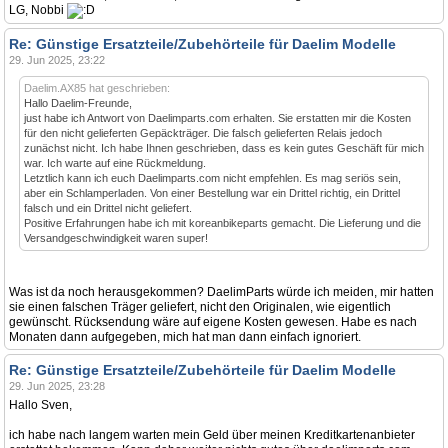
LG, Nobbi
Re: Günstige Ersatzteile/Zubehörteile für Daelim Modelle
29. Jun 2025, 23:22
Daelim.AX85 hat geschrieben:
Hallo Daelim-Freunde,
just habe ich Antwort von Daelimparts.com erhalten. Sie erstatten mir die Kosten
für den nicht gelieferten Gepäckträger. Die falsch gelieferten Relais jedoch
zunächst nicht. Ich habe Ihnen geschrieben, dass es kein gutes Geschäft für mich
war. Ich warte auf eine Rückmeldung.
Letztlich kann ich euch Daelimparts.com nicht empfehlen. Es mag seriös sein,
aber ein Schlamperladen. Von einer Bestellung war ein Drittel richtig, ein Drittel
falsch und ein Drittel nicht geliefert.
Positive Erfahrungen habe ich mit koreanbikeparts gemacht. Die Lieferung und die
Versandgeschwindigkeit waren super!
Was ist da noch herausgekommen? DaelimParts würde ich meiden, mir hatten
sie einen falschen Träger geliefert, nicht den Originalen, wie eigentlich
gewünscht. Rücksendung wäre auf eigene Kosten gewesen. Habe es nach
Monaten dann aufgegeben, mich hat man dann einfach ignoriert.
Re: Günstige Ersatzteile/Zubehörteile für Daelim Modelle
29. Jun 2025, 23:28
Hallo Sven,
ich habe nach langem warten mein Geld über meinen Kreditkartenanbieter