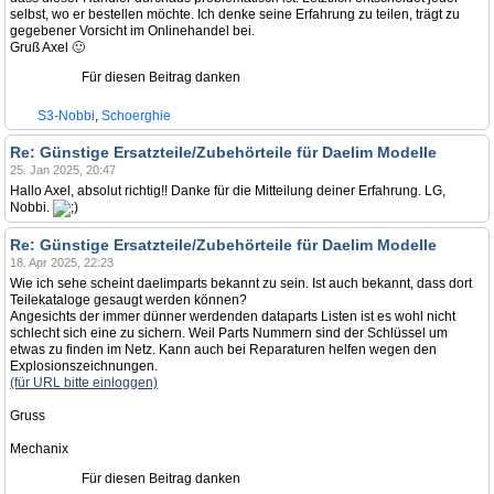
selbst, wo er bestellen möchte. Ich denke seine Erfahrung zu teilen, trägt zu
gegebener Vorsicht im Onlinehandel bei.
Gruß Axel 🙂
Für diesen Beitrag danken
S3-Nobbi
,
Schoerghie
Re: Günstige Ersatzteile/Zubehörteile für Daelim Modelle
25. Jan 2025, 20:47
Hallo Axel, absolut richtig!! Danke für die Mitteilung deiner Erfahrung. LG,
Nobbi.
Re: Günstige Ersatzteile/Zubehörteile für Daelim Modelle
18. Apr 2025, 22:23
Wie ich sehe scheint daelimparts bekannt zu sein. Ist auch bekannt, dass dort
Teilekataloge gesaugt werden können?
Angesichts der immer dünner werdenden dataparts Listen ist es wohl nicht
schlecht sich eine zu sichern. Weil Parts Nummern sind der Schlüssel um
etwas zu finden im Netz. Kann auch bei Reparaturen helfen wegen den
Explosionszeichnungen.
(für URL bitte einloggen)
Gruss
Mechanix
Für diesen Beitrag danken