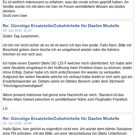
Es ist wirklich interessant zu erfahren, was die vorab schon geprüft haben. An
Ventile würde ich mit dem mir hier im Forum vermitteltem Wissen als letztes
denken.
Gruß vom Uwe
Re: Günstige Ersatzteile/Zubehörteile für Daelim Modelle
29. Jun 2025, 11:20
Guten Tag zusammen,
ich bin mir nicht sicher ob es ok ist wenn ich das hier poste. Falls Nein, Bitte mir
Bescheid geben dann lösche ich es umgehend wieder oder die Admins
löschen es von sich aus.
Ich habe einen Daelim Otello SG 125 F welcher mich überfordert. Ich habe sehr
viele Neuteile eingebaut in der Hoffnung mein Problem lösen zu können, leider
ohne Erfolg. Daher habe ich mich entschlossen ihn wieder zu verkaufen.
Aufgrund der vielen Neuteile welche ich verbaut habe bietet er sich sehr gut als
Ersatzteilspender an. Details siehe im Otelleo Bereich unter dem Stichwort
"Höchstgeschwindigkeit".
Wenn jemand Interesse hat gerne eine Nachricht an mich. Standort ist das
Rhein-Main Gebiet zwischen in unmittelbarer Nähe zum Flughafen Frankfurt.
LG.
Re: Günstige Ersatzteile/Zubehörteile für Daelim Modelle
29. Jun 2025, 14:40
Hallo Björn, hier gehört es eigentlich nicht rein. Ich würde dem Admin Salvatore
eine PN schicken, mit der Bitte, um eine Verschiebung ins Otello Unterforum.