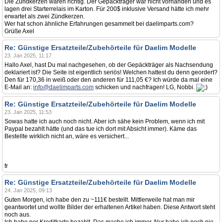
Die Zündkerzen waren richtig. Der Gepäckträger war nicht vorhanden und es
lagen drei Starterrelais im Karton. Für 200$ inklusive Versand hätte ich mehr
erwartet als zwei Zündkerzen.
Wer hat schon ähnliche Erfahrungen gesammelt bei daelimparts.com?
Grüße Axel
Re: Günstige Ersatzteile/Zubehörteile für Daelim Modelle
23. Jan 2025, 11:17
Hallo Axel, hast Du mal nachgesehen, ob der Gepäckträger als Nachsendung
deklariert ist? Die Seite ist eigentlich seriös! Welchen hattest du denn geordert?
Den für 170,36 in weiß oder den anderen für 111,05 €? Ich würde da mal eine
E-Mail an:
info@daelimparts.com
schicken und nachfragen! LG, Nobbi.
Re: Günstige Ersatzteile/Zubehörteile für Daelim Modelle
23. Jan 2025, 11:53
Sowas hatte ich auch noch nicht. Aber ich sähe kein Problem, wenn ich mit
Paypal bezahlt hätte (und das tue ich dort mit Absicht immer). Käme das
Bestellte wirklich nicht an, wäre es versichert...
fr
Re: Günstige Ersatzteile/Zubehörteile für Daelim Modelle
24. Jan 2025, 09:13
Guten Morgen, ich habe den zu ~111€ bestellt. Mittlerweile hat man mir
geantwortet und wollte Bilder der erhaltenen Artikel haben. Diese Antwort steht
noch aus.