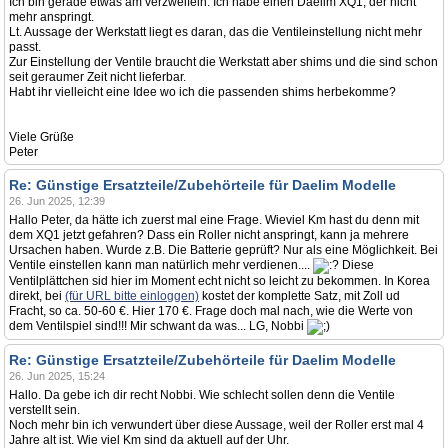
Ich bin gerade etwas am verzweifeln. Ich habe einen Daelim XQ1, der nicht
mehr anspringt.
Lt. Aussage der Werkstatt liegt es daran, das die Ventileinstellung nicht mehr
passt.
Zur Einstellung der Ventile braucht die Werkstatt aber shims und die sind schon
seit geraumer Zeit nicht lieferbar.
Habt ihr vielleicht eine Idee wo ich die passenden shims herbekomme?
Viele Grüße
Peter
Re: Günstige Ersatzteile/Zubehörteile für Daelim Modelle
26. Jun 2025, 12:39
Hallo Peter, da hätte ich zuerst mal eine Frage. Wieviel Km hast du denn mit
dem XQ1 jetzt gefahren? Dass ein Roller nicht anspringt, kann ja mehrere
Ursachen haben. Wurde z.B. Die Batterie geprüft? Nur als eine Möglichkeit. Bei
Ventile einstellen kann man natürlich mehr verdienen....
Diese
Ventilplättchen sid hier im Moment echt nicht so leicht zu bekommen. In Korea
direkt, bei
(für URL bitte einloggen)
kostet der komplette Satz, mit Zoll ud
Fracht, so ca. 50-60 €. Hier 170 €. Frage doch mal nach, wie die Werte von
dem Ventilspiel sind!!! Mir schwant da was... LG, Nobbi
Re: Günstige Ersatzteile/Zubehörteile für Daelim Modelle
26. Jun 2025, 15:24
Hallo. Da gebe ich dir recht Nobbi. Wie schlecht sollen denn die Ventile
verstellt sein.
Noch mehr bin ich verwundert über diese Aussage, weil der Roller erst mal 4
Jahre alt ist. Wie viel Km sind da aktuell auf der Uhr.