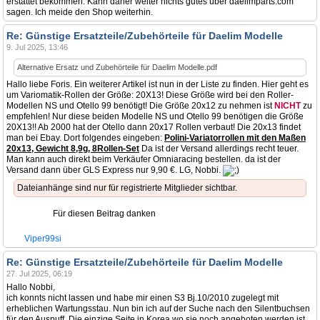
erstattet bekommen. Kann daher weiter nichts gutes über daelimparts.com
sagen. Ich meide den Shop weiterhin.
Re: Günstige Ersatzteile/Zubehörteile für Daelim Modelle
9. Jul 2025, 13:46
Alternative Ersatz und Zubehörteile für Daelim Modelle.pdf
Hallo liebe Foris. Ein weiterer Artikel ist nun in der Liste zu finden. Hier geht es
um Variomatik-Rollen der Größe: 20X13! Diese Größe wird bei den Roller-
Modellen NS und Otello 99 benötigt! Die Größe 20x12 zu nehmen ist
NICHT
zu
empfehlen! Nur diese beiden Modelle NS und Otello 99 benötigen die Größe
20X13!! Ab 2000 hat der Otello dann 20x17 Rollen verbaut! Die 20x13 findet
man bei Ebay. Dort folgendes eingeben:
Polini-Variatorrollen mit den Maßen
20x13, Gewicht 8,9g, 8Rollen-Set
Da ist der Versand allerdings recht teuer.
Man kann auch direkt beim Verkäufer Omniaracing bestellen. da ist der
Versand dann über GLS Express nur 9,90 €. LG, Nobbi.
Dateianhänge sind nur für registrierte Mitglieder sichtbar.
Für diesen Beitrag danken
Viper99si
Re: Günstige Ersatzteile/Zubehörteile für Daelim Modelle
27. Jul 2025, 06:19
Hallo Nobbi,
ich konnts nicht lassen und habe mir einen S3 Bj.10/2010 zugelegt mit
erheblichen Wartungsstau. Nun bin ich auf der Suche nach den Silentbuchsen
für den Auspuff. Die einzige Seite in Korea wo sie noch angeboten werden ist