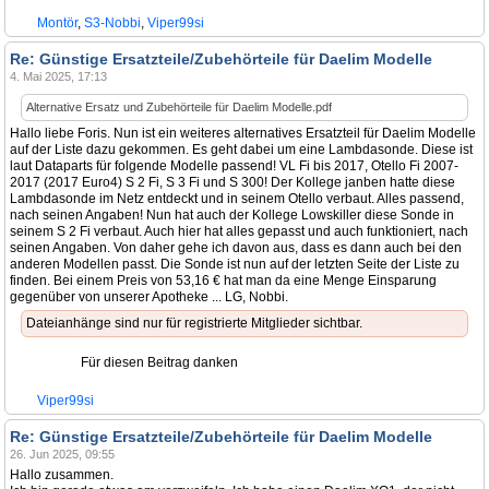
Montör
,
S3-Nobbi
,
Viper99si
Re: Günstige Ersatzteile/Zubehörteile für Daelim Modelle
4. Mai 2025, 17:13
Alternative Ersatz und Zubehörteile für Daelim Modelle.pdf
Hallo liebe Foris. Nun ist ein weiteres alternatives Ersatzteil für Daelim Modelle
auf der Liste dazu gekommen. Es geht dabei um eine Lambdasonde. Diese ist
laut Dataparts für folgende Modelle passend! VL Fi bis 2017, Otello Fi 2007-
2017 (2017 Euro4) S 2 Fi, S 3 Fi und S 300! Der Kollege janben hatte diese
Lambdasonde im Netz entdeckt und in seinem Otello verbaut. Alles passend,
nach seinen Angaben! Nun hat auch der Kollege Lowskiller diese Sonde in
seinem S 2 Fi verbaut. Auch hier hat alles gepasst und auch funktioniert, nach
seinen Angaben. Von daher gehe ich davon aus, dass es dann auch bei den
anderen Modellen passt. Die Sonde ist nun auf der letzten Seite der Liste zu
finden. Bei einem Preis von 53,16 € hat man da eine Menge Einsparung
gegenüber von unserer Apotheke ... LG, Nobbi.
Dateianhänge sind nur für registrierte Mitglieder sichtbar.
Für diesen Beitrag danken
Viper99si
Re: Günstige Ersatzteile/Zubehörteile für Daelim Modelle
26. Jun 2025, 09:55
Hallo zusammen.