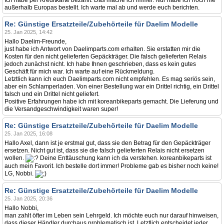
Ich habe per Kreditkarte bezahlt. Das mache ich immer. Nur habe ich noch nie
außerhalb Europas bestellt. Ich warte mal ab und werde euch berichten.
Re: Günstige Ersatzteile/Zubehörteile für Daelim Modelle
25. Jan 2025, 14:42
Hallo Daelim-Freunde,
just habe ich Antwort von Daelimparts.com erhalten. Sie erstatten mir die
Kosten für den nicht gelieferten Gepäckträger. Die falsch gelieferten Relais
jedoch zunächst nicht. Ich habe Ihnen geschrieben, dass es kein gutes
Geschäft für mich war. Ich warte auf eine Rückmeldung.
Letztlich kann ich euch Daelimparts.com nicht empfehlen. Es mag seriös sein,
aber ein Schlamperladen. Von einer Bestellung war ein Drittel richtig, ein Drittel
falsch und ein Drittel nicht geliefert.
Positive Erfahrungen habe ich mit koreanbikeparts gemacht. Die Lieferung und
die Versandgeschwindigkeit waren super!
Re: Günstige Ersatzteile/Zubehörteile für Daelim Modelle
25. Jan 2025, 16:08
Hallo Axel, dann ist je erstmal gut, dass sie den Betrag für den Gepäckträger
ersetzen. Nicht gut ist, dass sie die falsch gelieferten Relais nicht ersetzen
wollen.
Deine Enttäuschung kann ich da verstehen. koreanbikeparts ist
auch mein Favorit. Ich bestelle dort immer! Probleme gab es bisher noch keine!
LG, Nobbi.
Re: Günstige Ersatzteile/Zubehörteile für Daelim Modelle
25. Jan 2025, 20:36
Hallo Nobbi,
man zahlt öfter im Leben sein Lehrgeld. Ich möchte euch nur darauf hinweisen,
dass dieser Händler durchaus problematisch ist. Letztlich entscheidet jeder