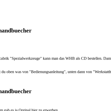
thandbuecher
er Rubrik "Spezialwerkzeuge" kann man das WHB als CD bestellen. Dam
bst du oben was von "Bedienungsanleitung", unten dann von "Werkstatt
thandbuecher
 gab es ja Orginal hier zu erwerben.