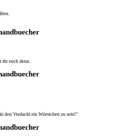
iben.
thandbuecher
 ihr euch denn.
thandbuecher
 in den Verdacht ein Würstchen zu sein!"
thandbuecher