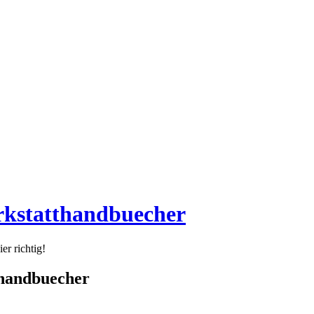
rkstatthandbuecher
er richtig!
thandbuecher