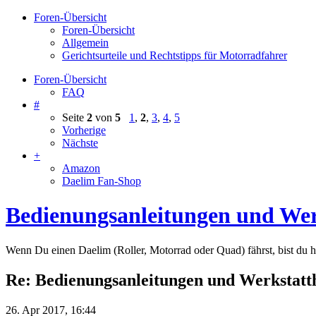
Foren-Übersicht
Foren-Übersicht
Allgemein
Gerichtsurteile und Rechtstipps für Motorradfahrer
Foren-Übersicht
FAQ
#
Seite
2
von
5
1
,
2
,
3
,
4
,
5
Vorherige
Nächste
+
Amazon
Daelim Fan-Shop
Bedienungsanleitungen und We
Wenn Du einen Daelim (Roller, Motorrad oder Quad) fährst, bist du hi
Re: Bedienungsanleitungen und Werkstat
26. Apr 2017, 16:44