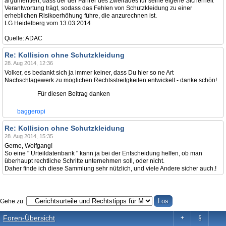
argumentiert, dass der der Fahrer des Zweirades für seine eigene Sicherheit
Verantwortung trägt, sodass das Fehlen von Schutzkleidung zu einer
erheblichen Risikoerhöhung führe, die anzurechnen ist.
LG Heidelberg vom 13.03.2014
Quelle: ADAC
Re: Kollision ohne Schutzkleidung
28. Aug 2014, 12:36
Volker, es bedankt sich ja immer keiner, dass Du hier so ne Art
Nachschlagewerk zu möglichen Rechtsstreitgkeiten entwickelt - danke schön!
Für diesen Beitrag danken
baggeropi
Re: Kollision ohne Schutzkleidung
28. Aug 2014, 15:35
Gerne, Wolfgang!
So eine " Urteildatenbank " kann ja bei der Entscheidung helfen, ob man
überhaupt rechtliche Schritte unternehmen soll, oder nicht.
Daher finde ich diese Sammlung sehr nützlich, und viele Andere sicher auch.!
Gehe zu:
Foren-Übersicht
+
§