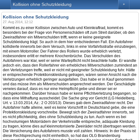
Kollision ohne Schutzkleidung
+
Kollision ohne Schutzkleidung
27. Aug 2014, 12:12
Kommt es zu einer Kollision zwischen Auto und Kleinkraftrad, kommt es
besonders bei der Frage von Personenschäden oft zum Streit darüber, ob den
Zweiradfahrer ein Mitverschulden trifft, wenn er keine geeignete
Schutzkleidung trägt. So auch in dem hier entschiedenen Fall. Ein Autofahrer
kollidierte innerorts bei dem Versuch, links in eine Vorfahrtsstraße einzubiegen,
mit einem Motorroller. Der Fahrer des Rollers wurde erheblich verletzt,
insbesondere erlitt er mehrere Knochenbrüche. Das Verschulden des
Autofahrers war klar, weil er seine Wartepflicht nicht beachtete hatte. Er wandte
jedoch ein, dass den Rollerfahrer ein erhebliches Mitverschulden zumindest an
den Verletzungen treffe, weil er nicht mit geeigneter Schutzkleidung fuhr. Hätte
er entsprechende Protektionskleidung getragen, wären seiner Ansicht nach die
Verletzungen erheblich geringer ausgefallen. Das habe er in Kauf genommen
und das müsse ihm als Mitverschulden angerechnet werden. Der Geschädigte
verwies darauf, dass es nur eine Helmpflicht gebe und dieser sei er
nachgekommen. Darüber hinaus habe er keine Pflichtverletzung begangen, so
dass eine Mithaftung ausscheidet. Die Sache ging vor Gericht (LG Heidelberg,
Urt. v. 13.03.2014, Az.: 2 O 203/13). Dieses gab dem Zweiradfahrer recht. Der
Autofahrer hafte alleine, weil es keine Vorschrift in Deutschland gebe, die eine
Protektionskleidung vorschreibe. Bewegt sich der Zweiradfahrer innerorts, sei
es nicht pflichtwidrig, dies ohne Schutzkleidung zu tun. Auch wenn es bei
hochvolumigen Motorrädern der Verkehrssitte entspreche, adäquate Kleidung
zu tragen, könne dies auf kleinmotorisierte Zweiräder nicht übertragen werden.
Die Versicherung des Autofahrers musste voll zahlen. Hinweis: In der Praxis ist
diese Rechtsprechung nicht einheitlich, so hat das OLG Brandenburg