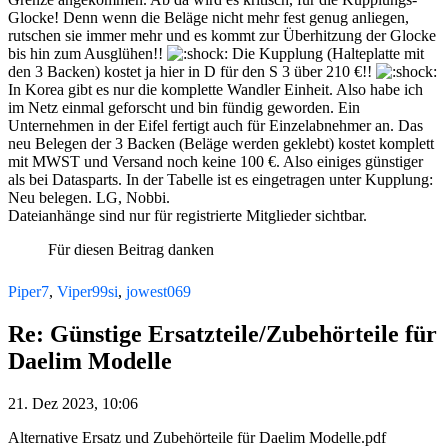
Glocke! Denn wenn die Beläge nicht mehr fest genug anliegen,
rutschen sie immer mehr und es kommt zur Überhitzung der Glocke
bis hin zum Ausglühen!!
Die Kupplung (Halteplatte mit
den 3 Backen) kostet ja hier in D für den S 3 über 210 €!!
In Korea gibt es nur die komplette Wandler Einheit. Also habe ich
im Netz einmal geforscht und bin fündig geworden. Ein
Unternehmen in der Eifel fertigt auch für Einzelabnehmer an. Das
neu Belegen der 3 Backen (Beläge werden geklebt) kostet komplett
mit MWST und Versand noch keine 100 €. Also einiges günstiger
als bei Datasparts. In der Tabelle ist es eingetragen unter Kupplung:
Neu belegen. LG, Nobbi.
Dateianhänge sind nur für registrierte Mitglieder sichtbar.
Für diesen Beitrag danken
Piper7
,
Viper99si
,
jowest069
Re: Günstige Ersatzteile/Zubehörteile für
Daelim Modelle
21. Dez 2023, 10:06
Alternative Ersatz und Zubehörteile für Daelim Modelle.pdf