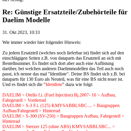
Re: Günstige Ersatzteile/Zubehörteile für
Daelim Modelle
31. Okt 2023, 10:33
Wie immer wieder hier folgender Hinweis:
Zu jedem Ersatzteil (welches noch lieferbar ist) findet sich auf den
einschlägigen Seiten z.B. von dataparts das Ersatzteil an sich mit
Bestellnummer. Es findet sich dort aber auch eine Auflistung
darüber, bei welchen anderen Daelimmodellen das Teil auch noch
passt, ich nenne das mal "Identliste". Deine BS findet sich z.B. bei
dataparts für 130 Euro als Neuteil, was für eine BS nicht teuer ist.
Und es findet sich die "
Identliste
" dazu wie folgt:
DAELIM > Otello f.i. (Fuel Injection) Bj.2007- 16 > Aufbau,
Fahrgestell > Vorderrad
DAELIM > S-3 F.i. (125) KMYSABBLSBC.... > Baugruppen
Aufbau/Fahrgestell > Hinterrad
DAELIM > S-300 (SV-250) > Baugruppen Aufbau, Fahrgestell >
Hinterrad
DAELIM > Steezer 125 (ohne ABS) KMYSABBLSBC... >