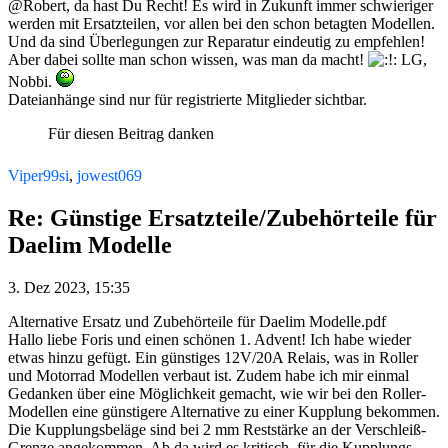
@Robert, da hast Du Recht! Es wird in Zukunft immer schwieriger
werden mit Ersatzteilen, vor allen bei den schon betagten Modellen.
Und da sind Überlegungen zur Reparatur eindeutig zu empfehlen!
Aber dabei sollte man schon wissen, was man da macht!
LG,
Nobbi.
Dateianhänge sind nur für registrierte Mitglieder sichtbar.
Für diesen Beitrag danken
Viper99si
,
jowest069
Re: Günstige Ersatzteile/Zubehörteile für
Daelim Modelle
3. Dez 2023, 15:35
Alternative Ersatz und Zubehörteile für Daelim Modelle.pdf
Hallo liebe Foris und einen schönen 1. Advent! Ich habe wieder
etwas hinzu gefügt. Ein günstiges 12V/20A Relais, was in Roller
und Motorrad Modellen verbaut ist. Zudem habe ich mir einmal
Gedanken über eine Möglichkeit gemacht, wie wir bei den Roller-
Modellen eine günstigere Alternative zu einer Kupplung bekommen.
Die Kupplungsbeläge sind bei 2 mm Reststärke an der Verschleiß-
Grenze angekommen. Ab da wird es kritisch, für die Kupplungs-