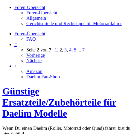
Foren-Übersicht
Foren-Übersicht
Allgemein
Gerichtsurteile und Rechtstipps für Motorradfahrer
Foren-Übersicht
FAQ
#
Seite
2
von
7
1
,
2
,
3
,
4
,
5
...
7
Vorherige
Nächste
+
Amazon
Daelim Fan-Shop
Günstige
Ersatzteile/Zubehörteile für
Daelim Modelle
Wenn Du einen Daelim (Roller, Motorrad oder Quad) fährst, bist du
hier richtig!