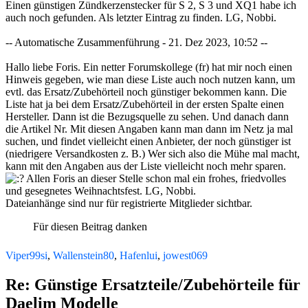
Einen günstigen Zündkerzenstecker für S 2, S 3 und XQ1 habe ich
auch noch gefunden. Als letzter Eintrag zu finden. LG, Nobbi.
-- Automatische Zusammenführung - 21. Dez 2023, 10:52 --
Hallo liebe Foris. Ein netter Forumskollege (fr) hat mir noch einen
Hinweis gegeben, wie man diese Liste auch noch nutzen kann, um
evtl. das Ersatz/Zubehörteil noch günstiger bekommen kann. Die
Liste hat ja bei dem Ersatz/Zubehörteil in der ersten Spalte einen
Hersteller. Dann ist die Bezugsquelle zu sehen. Und danach dann
die Artikel Nr. Mit diesen Angaben kann man dann im Netz ja mal
suchen, und findet vielleicht einen Anbieter, der noch günstiger ist
(niedrigere Versandkosten z. B.) Wer sich also die Mühe mal macht,
kann mit den Angaben aus der Liste vielleicht noch mehr sparen.
Allen Foris an dieser Stelle schon mal ein frohes, friedvolles
und gesegnetes Weihnachtsfest. LG, Nobbi.
Dateianhänge sind nur für registrierte Mitglieder sichtbar.
Für diesen Beitrag danken
Viper99si
,
Wallenstein80
,
Hafenlui
,
jowest069
Re: Günstige Ersatzteile/Zubehörteile für
Daelim Modelle