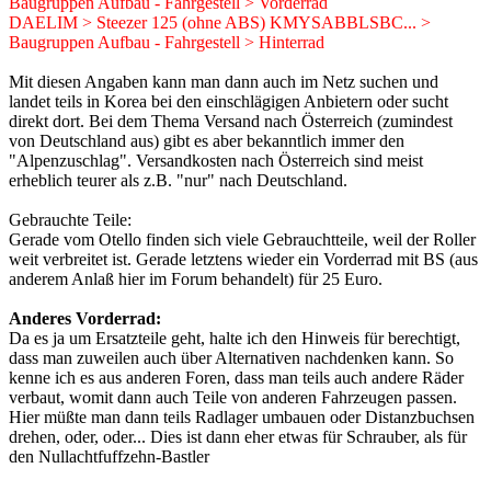
Baugruppen Aufbau - Fahrgestell > Vorderrad
DAELIM > Steezer 125 (ohne ABS) KMYSABBLSBC... >
Baugruppen Aufbau - Fahrgestell > Hinterrad
Mit diesen Angaben kann man dann auch im Netz suchen und
landet teils in Korea bei den einschlägigen Anbietern oder sucht
direkt dort. Bei dem Thema Versand nach Österreich (zumindest
von Deutschland aus) gibt es aber bekanntlich immer den
"Alpenzuschlag". Versandkosten nach Österreich sind meist
erheblich teurer als z.B. "nur" nach Deutschland.
Gebrauchte Teile:
Gerade vom Otello finden sich viele Gebrauchtteile, weil der Roller
weit verbreitet ist. Gerade letztens wieder ein Vorderrad mit BS (aus
anderem Anlaß hier im Forum behandelt) für 25 Euro.
Anderes Vorderrad:
Da es ja um Ersatzteile geht, halte ich den Hinweis für berechtigt,
dass man zuweilen auch über Alternativen nachdenken kann. So
kenne ich es aus anderen Foren, dass man teils auch andere Räder
verbaut, womit dann auch Teile von anderen Fahrzeugen passen.
Hier müßte man dann teils Radlager umbauen oder Distanzbuchsen
drehen, oder, oder... Dies ist dann eher etwas für Schrauber, als für
den Nullachtfuffzehn-Bastler