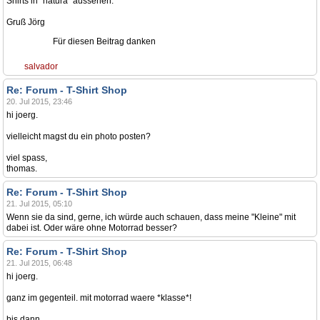
Shirts in "natura" aussehen.
Gruß Jörg
Für diesen Beitrag danken
salvador
Re: Forum - T-Shirt Shop
20. Jul 2015, 23:46
hi joerg.
vielleicht magst du ein photo posten?
viel spass,
thomas.
Re: Forum - T-Shirt Shop
21. Jul 2015, 05:10
Wenn sie da sind, gerne, ich würde auch schauen, dass meine "Kleine" mit
dabei ist. Oder wäre ohne Motorrad besser?
Re: Forum - T-Shirt Shop
21. Jul 2015, 06:48
hi joerg.
ganz im gegenteil. mit motorrad waere *klasse*!
bis dann,