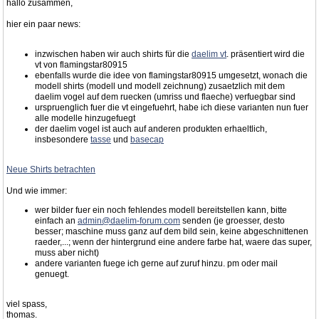
hallo zusammen,
hier ein paar news:
inzwischen haben wir auch shirts für die
daelim vt
. präsentiert wird die
vt von flamingstar80915
ebenfalls wurde die idee von flamingstar80915 umgesetzt, wonach die
modell shirts (modell und modell zeichnung) zusaetzlich mit dem
daelim vogel auf dem ruecken (umriss und flaeche) verfuegbar sind
urspruenglich fuer die vt eingefuehrt, habe ich diese varianten nun fuer
alle modelle hinzugefuegt
der daelim vogel ist auch auf anderen produkten erhaeltlich,
insbesondere
tasse
und
basecap
Neue Shirts betrachten
Und wie immer:
wer bilder fuer ein noch fehlendes modell bereitstellen kann, bitte
einfach an
admin@daelim-forum.com
senden (je groesser, desto
besser; maschine muss ganz auf dem bild sein, keine abgeschnittenen
raeder,...; wenn der hintergrund eine andere farbe hat, waere das super,
muss aber nicht)
andere varianten fuege ich gerne auf zuruf hinzu. pm oder mail
genuegt.
viel spass,
thomas.