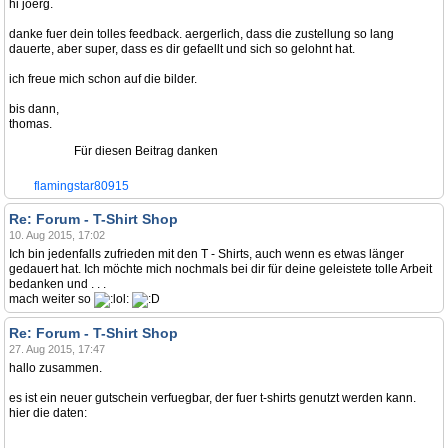
hi joerg.
danke fuer dein tolles feedback. aergerlich, dass die zustellung so lang
dauerte, aber super, dass es dir gefaellt und sich so gelohnt hat.
ich freue mich schon auf die bilder.
bis dann,
thomas.
Für diesen Beitrag danken
flamingstar80915
Re: Forum - T-Shirt Shop
10. Aug 2015, 17:02
Ich bin jedenfalls zufrieden mit den T - Shirts, auch wenn es etwas länger
gedauert hat. Ich möchte mich nochmals bei dir für deine geleistete tolle Arbeit
bedanken und . . .
mach weiter so
Re: Forum - T-Shirt Shop
27. Aug 2015, 17:47
hallo zusammen.
es ist ein neuer gutschein verfuegbar, der fuer t-shirts genutzt werden kann.
hier die daten: