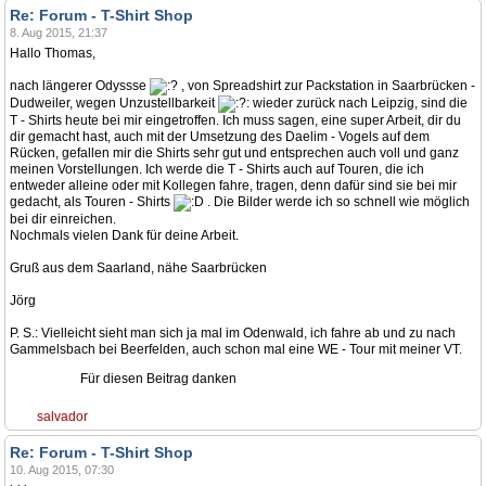
Re: Forum - T-Shirt Shop
8. Aug 2015, 21:37
Hallo Thomas,
nach längerer Odyssse
, von Spreadshirt zur Packstation in Saarbrücken -
Dudweiler, wegen Unzustellbarkeit
wieder zurück nach Leipzig, sind die
T - Shirts heute bei mir eingetroffen. Ich muss sagen, eine super Arbeit, dir du
dir gemacht hast, auch mit der Umsetzung des Daelim - Vogels auf dem
Rücken, gefallen mir die Shirts sehr gut und entsprechen auch voll und ganz
meinen Vorstellungen. Ich werde die T - Shirts auch auf Touren, die ich
entweder alleine oder mit Kollegen fahre, tragen, denn dafür sind sie bei mir
gedacht, als Touren - Shirts
. Die Bilder werde ich so schnell wie möglich
bei dir einreichen.
Nochmals vielen Dank für deine Arbeit.
Gruß aus dem Saarland, nähe Saarbrücken
Jörg
P. S.: Vielleicht sieht man sich ja mal im Odenwald, ich fahre ab und zu nach
Gammelsbach bei Beerfelden, auch schon mal eine WE - Tour mit meiner VT.
Für diesen Beitrag danken
salvador
Re: Forum - T-Shirt Shop
10. Aug 2015, 07:30