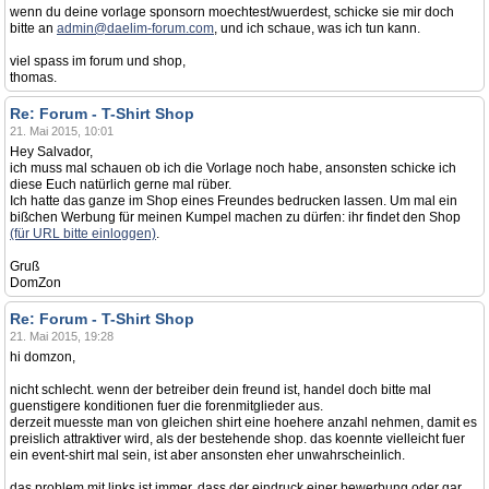
wenn du deine vorlage sponsorn moechtest/wuerdest, schicke sie mir doch
bitte an
admin@daelim-forum.com
, und ich schaue, was ich tun kann.
viel spass im forum und shop,
thomas.
Re: Forum - T-Shirt Shop
21. Mai 2015, 10:01
Hey Salvador,
ich muss mal schauen ob ich die Vorlage noch habe, ansonsten schicke ich
diese Euch natürlich gerne mal rüber.
Ich hatte das ganze im Shop eines Freundes bedrucken lassen. Um mal ein
bißchen Werbung für meinen Kumpel machen zu dürfen: ihr findet den Shop
(für URL bitte einloggen)
.
Gruß
DomZon
Re: Forum - T-Shirt Shop
21. Mai 2015, 19:28
hi domzon,
nicht schlecht. wenn der betreiber dein freund ist, handel doch bitte mal
guenstigere konditionen fuer die forenmitglieder aus.
derzeit muesste man von gleichen shirt eine hoehere anzahl nehmen, damit es
preislich attraktiver wird, als der bestehende shop. das koennte vielleicht fuer
ein event-shirt mal sein, ist aber ansonsten eher unwahrscheinlich.
das problem mit links ist immer, dass der eindruck einer bewerbung oder gar