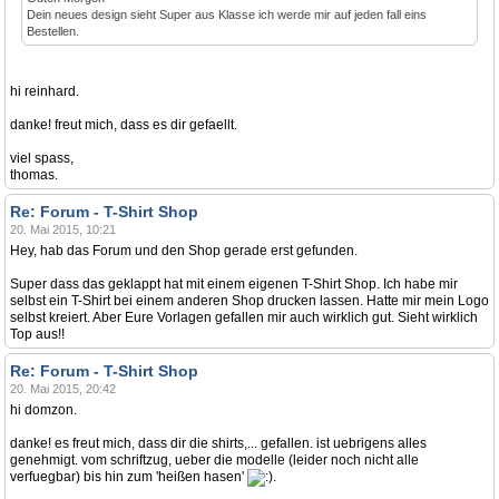
Dein neues design sieht Super aus Klasse ich werde mir auf jeden fall eins
Bestellen.
hi reinhard.
danke! freut mich, dass es dir gefaellt.
viel spass,
thomas.
Re: Forum - T-Shirt Shop
20. Mai 2015, 10:21
Hey, hab das Forum und den Shop gerade erst gefunden.
Super dass das geklappt hat mit einem eigenen T-Shirt Shop. Ich habe mir
selbst ein T-Shirt bei einem anderen Shop drucken lassen. Hatte mir mein Logo
selbst kreiert. Aber Eure Vorlagen gefallen mir auch wirklich gut. Sieht wirklich
Top aus!!
Re: Forum - T-Shirt Shop
20. Mai 2015, 20:42
hi domzon.
danke! es freut mich, dass dir die shirts,... gefallen. ist uebrigens alles
genehmigt. vom schriftzug, ueber die modelle (leider noch nicht alle
verfuegbar) bis hin zum 'heißen hasen'
.