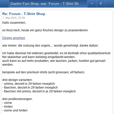
Daelim Fan-Shop; war: Forum - T-Shirt Shop
+
#
Re: Forum - T-Shirt Shop
7. Mai 2015, 23:39
hallo zusammen,
es freut mich, heute ein ganz frisches design zu praesentieren.
Design ansehen
wie immer: die nutzung des vogels,... wurde genehmigt. danke dafuer.
ich habe diesmal mit vektoren gearbeitet. es ist deshalb ohne qualitaetsverlust
frei skalierbar und kann beliebig eingefaerbt werden.
auch kann es auf mehr produkten, wie taschen, jacken, huellen gut genutzt
werden.
beispiele auf den premium shirts (acht groessen, elf farben).
drei design-varianten:
- umriss, derzeit in 29 farben moeglich
- flaechen, derzeit in 29 farben moeglich
- flaechen mit umriss, derzeit in je 29 farben moeglich
drei positionierungen:
- vorne
- hinten
- vorne und hinten