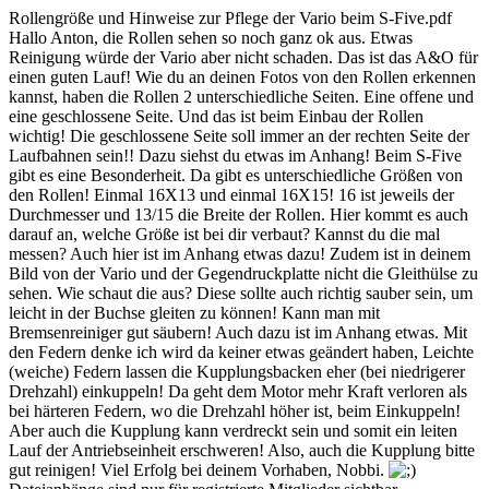
Rollengröße und Hinweise zur Pflege der Vario beim S-Five.pdf
Hallo Anton, die Rollen sehen so noch ganz ok aus. Etwas
Reinigung würde der Vario aber nicht schaden. Das ist das A&O für
einen guten Lauf! Wie du an deinen Fotos von den Rollen erkennen
kannst, haben die Rollen 2 unterschiedliche Seiten. Eine offene und
eine geschlossene Seite. Und das ist beim Einbau der Rollen
wichtig! Die geschlossene Seite soll immer an der rechten Seite der
Laufbahnen sein!! Dazu siehst du etwas im Anhang! Beim S-Five
gibt es eine Besonderheit. Da gibt es unterschiedliche Größen von
den Rollen! Einmal 16X13 und einmal 16X15! 16 ist jeweils der
Durchmesser und 13/15 die Breite der Rollen. Hier kommt es auch
darauf an, welche Größe ist bei dir verbaut? Kannst du die mal
messen? Auch hier ist im Anhang etwas dazu! Zudem ist in deinem
Bild von der Vario und der Gegendruckplatte nicht die Gleithülse zu
sehen. Wie schaut die aus? Diese sollte auch richtig sauber sein, um
leicht in der Buchse gleiten zu können! Kann man mit
Bremsenreiniger gut säubern! Auch dazu ist im Anhang etwas. Mit
den Federn denke ich wird da keiner etwas geändert haben, Leichte
(weiche) Federn lassen die Kupplungsbacken eher (bei niedrigerer
Drehzahl) einkuppeln! Da geht dem Motor mehr Kraft verloren als
bei härteren Federn, wo die Drehzahl höher ist, beim Einkuppeln!
Aber auch die Kupplung kann verdreckt sein und somit ein leiten
Lauf der Antriebseinheit erschweren! Also, auch die Kupplung bitte
gut reinigen! Viel Erfolg bei deinem Vorhaben, Nobbi.