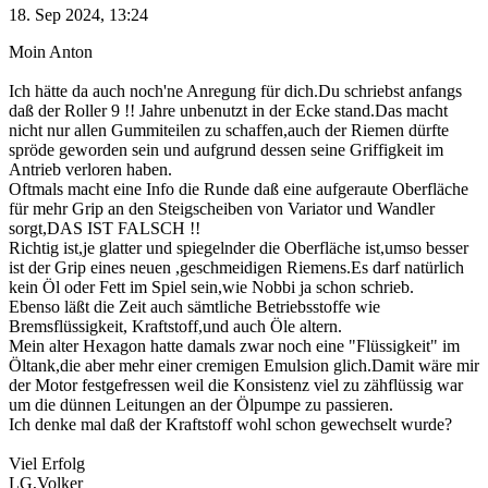
18. Sep 2024, 13:24
Moin Anton
Ich hätte da auch noch'ne Anregung für dich.Du schriebst anfangs
daß der Roller 9 !! Jahre unbenutzt in der Ecke stand.Das macht
nicht nur allen Gummiteilen zu schaffen,auch der Riemen dürfte
spröde geworden sein und aufgrund dessen seine Griffigkeit im
Antrieb verloren haben.
Oftmals macht eine Info die Runde daß eine aufgeraute Oberfläche
für mehr Grip an den Steigscheiben von Variator und Wandler
sorgt,DAS IST FALSCH !!
Richtig ist,je glatter und spiegelnder die Oberfläche ist,umso besser
ist der Grip eines neuen ,geschmeidigen Riemens.Es darf natürlich
kein Öl oder Fett im Spiel sein,wie Nobbi ja schon schrieb.
Ebenso läßt die Zeit auch sämtliche Betriebsstoffe wie
Bremsflüssigkeit, Kraftstoff,und auch Öle altern.
Mein alter Hexagon hatte damals zwar noch eine "Flüssigkeit" im
Öltank,die aber mehr einer cremigen Emulsion glich.Damit wäre mir
der Motor festgefressen weil die Konsistenz viel zu zähflüssig war
um die dünnen Leitungen an der Ölpumpe zu passieren.
Ich denke mal daß der Kraftstoff wohl schon gewechselt wurde?
Viel Erfolg
LG,Volker