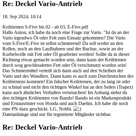
Re: Deckel Vario-Antrieb
18. Sep 2024, 10:14
Keilriemen S-Five bis 02 - ab 03, E-Five.pdf
Hallo Anton, ich habe da noch eine Frage zur Vario. "Ist da an der
Vario irgendwo Öl oder Fett zum Einsatz gekommen? Die Vario
vom S-Five/E-Five ist selbst schmierend! Da soll weder an den
Rollen, noch an den Laufbahnen und der Buchse, sowie an der
Kurbelwelle mit Fett oder Öl gearbeitet werden! Sollte da in dieser
Richtung etwas gemacht worden sein, dann kann der Keilriemen
durch weg geschleudertes Fett oder Öl verschmutzt worden sein!
Das Schmiermittel verteilt sich dann auch auf den Scheiben der
Vario und des Wandlers. Dann kann es auch zum Durchrutschen des
Keilriemens kommen! Ein falscher Keilriemen, der zu lang ist oder
zu schmal und nicht den richtigen Winkel hat an den Seiten (Trapez)
kann auch ähnliches Verhalten verursachen! Im Anhang siehst du
den richtigen Keilriemen von Bando! Bando ist ein Markenprodukt
und Erstausrüster von Honda und auch Daelim. Ich habe dir noch
eine PN dazu geschickt. LG, Nobbi.
Dateianhänge sind nur für registrierte Mitglieder sichtbar.
Re: Deckel Vario-Antrieb