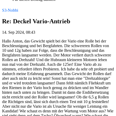
S3-Nobbi
Re: Deckel Vario-Antrieb
14. Sep 2024, 08:43
Hallo Anton, das Gewicht spielt bei der Vario eine Rolle bei der
Beschleunigung und bei Bergfahrten. Die schwereren Rollen von
10 und 12g haben zur Folge, dass die Beschleunigung und das
Bergfahren langsamer werden. Der Motor verliert durch schwerere
Rollen an Drehzahl! Und die Hubraum kleineren Motoren leben
nun mal von der Drehzahl. Auch die 125er! Eine Vario ab zu
stimmen, erfordert öfters Probieren. Ich habe da sehr oft probiert und
dadurch meine Erfahrung gesammelt. Das Gewicht der Rollen darf
aber auch nicht zu leicht sein! Sonst hat man eine "Drehzahlorgie"
und er wird trotzdem langsamer! Dann fehlt nämlich Fliehkraft um
den Riemen in der Vario hoch genug zu drücken und im Wandler
hinten nach unten zu bringen. Damit ist dann die Endübersetzung
nicht erreicht und der Roller wird langsamer! Ob die 6,5 g Rollen
die Richtigen sind, lässt sich durch einen Test mit 10 g feststellen!
Aber nicht nur die Vario ist als Ursache für weniger Leistung ein
Kandidat! Wie schaut es denn mit der Wartung vom Motor aus? Wie
viel steht denn auf dem Tacho? Ölwechsel wann? Wie schaut die