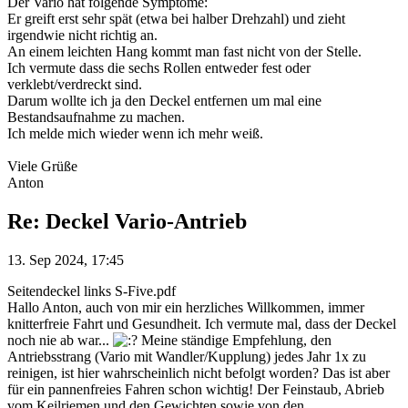
Der Vario hat folgende Symptome:
Er greift erst sehr spät (etwa bei halber Drehzahl) und zieht
irgendwie nicht richtig an.
An einem leichten Hang kommt man fast nicht von der Stelle.
Ich vermute dass die sechs Rollen entweder fest oder
verklebt/verdreckt sind.
Darum wollte ich ja den Deckel entfernen um mal eine
Bestandsaufnahme zu machen.
Ich melde mich wieder wenn ich mehr weiß.
Viele Grüße
Anton
Re: Deckel Vario-Antrieb
13. Sep 2024, 17:45
Seitendeckel links S-Five.pdf
Hallo Anton, auch von mir ein herzliches Willkommen, immer
knitterfreie Fahrt und Gesundheit. Ich vermute mal, dass der Deckel
noch nie ab war...
Meine ständige Empfehlung, den
Antriebsstrang (Vario mit Wandler/Kupplung) jedes Jahr 1x zu
reinigen, ist hier wahrscheinlich nicht befolgt worden? Das ist aber
für ein pannenfreies Fahren schon wichtig! Der Feinstaub, Abrieb
vom Keilriemen und den Gewichten sowie von den