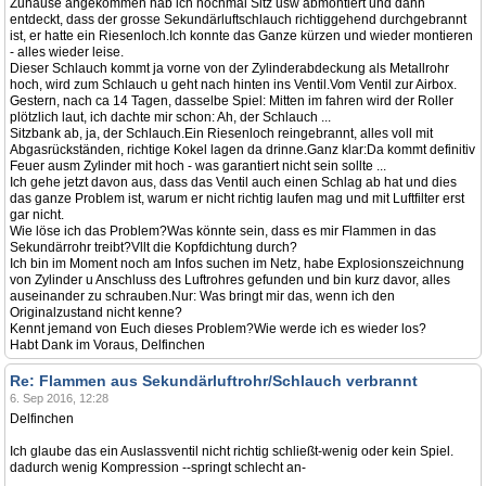
Zuhause angekommen hab ich nochmal Sitz usw abmontiert und dann
entdeckt, dass der grosse Sekundärluftschlauch richtiggehend durchgebrannt
ist, er hatte ein Riesenloch.Ich konnte das Ganze kürzen und wieder montieren
- alles wieder leise.
Dieser Schlauch kommt ja vorne von der Zylinderabdeckung als Metallrohr
hoch, wird zum Schlauch u geht nach hinten ins Ventil.Vom Ventil zur Airbox.
Gestern, nach ca 14 Tagen, dasselbe Spiel: Mitten im fahren wird der Roller
plötzlich laut, ich dachte mir schon: Ah, der Schlauch ...
Sitzbank ab, ja, der Schlauch.Ein Riesenloch reingebrannt, alles voll mit
Abgasrückständen, richtige Kokel lagen da drinne.Ganz klar:Da kommt definitiv
Feuer ausm Zylinder mit hoch - was garantiert nicht sein sollte ...
Ich gehe jetzt davon aus, dass das Ventil auch einen Schlag ab hat und dies
das ganze Problem ist, warum er nicht richtig laufen mag und mit Luftfilter erst
gar nicht.
Wie löse ich das Problem?Was könnte sein, dass es mir Flammen in das
Sekundärrohr treibt?Vllt die Kopfdichtung durch?
Ich bin im Moment noch am Infos suchen im Netz, habe Explosionszeichnung
von Zylinder u Anschluss des Luftrohres gefunden und bin kurz davor, alles
auseinander zu schrauben.Nur: Was bringt mir das, wenn ich den
Originalzustand nicht kenne?
Kennt jemand von Euch dieses Problem?Wie werde ich es wieder los?
Habt Dank im Voraus, Delfinchen
Re: Flammen aus Sekundärluftrohr/Schlauch verbrannt
6. Sep 2016, 12:28
Delfinchen
Ich glaube das ein Auslassventil nicht richtig schließt-wenig oder kein Spiel.
dadurch wenig Kompression --springt schlecht an-