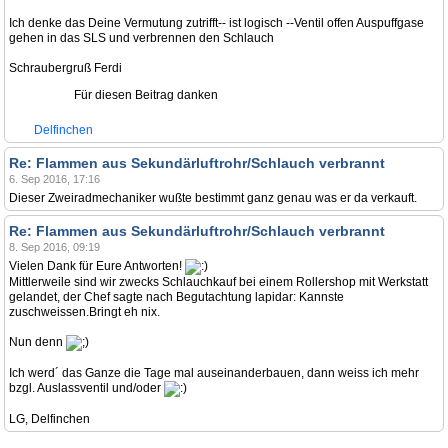
Ich denke das Deine Vermutung zutrifft-- ist logisch --Ventil offen Auspuffgase
gehen in das SLS und verbrennen den Schlauch
Schraubergruß Ferdi
Für diesen Beitrag danken
Delfinchen
Re: Flammen aus Sekundärluftrohr/Schlauch verbrannt
6. Sep 2016, 17:16
Dieser Zweiradmechaniker wußte bestimmt ganz genau was er da verkauft.
Re: Flammen aus Sekundärluftrohr/Schlauch verbrannt
8. Sep 2016, 09:19
Vielen Dank für Eure Antworten!
Mittlerweile sind wir zwecks Schlauchkauf bei einem Rollershop mit Werkstatt
gelandet, der Chef sagte nach Begutachtung lapidar: Kannste
zuschweissen.Bringt eh nix.
Nun denn
Ich werd´ das Ganze die Tage mal auseinanderbauen, dann weiss ich mehr
bzgl. Auslassventil und/oder
LG, Delfinchen