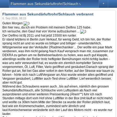
Flammen aus Sekundärluftrohr/Schlauch verbrannt
+
Flammen aus Sekundärluftrohr/Schlauch verbrannt
6. Sep 2016, 08:15
Guten Morgen
Bin hier neu, da ich ein Problem mit meinem Delfino 125 habe.
Ich versuche, den Gaul mal von Vorne aufzuzäumen ...
Der Delfino ist Bj 2011 und hat jetzt 15500 km runter.
Er stand letztens in Berlin zum Verkauf, für wenig Geld, ich bin hin, der Roller
sprang nicht an und so wurde es billiger und billiger - unwiderstehlich.
Witzigerweise war der Verkäufer 2Radmechaniker ... Der wollte ein paar Mark
verdienen, was ihm nicht gelang.Nach Kauf versprach man mir, zusammen zur
DEKRA zu gehen um ne Betriebserlaubnis zu holen, was auch gut klappte,
allerdings wollte der Roller trotz heftigster Bemühungen nicht richtig laufen -
was uns sehr verwundert hat, es wurde ein ziemlich kompletter Service
vorgenommen, Öl, Luft, Filter, Vario geöffnet und gesäubert.Danach sprang der
Roller gut an, fiel bei Gas aber sofort in den Keller, auf der Strasse war kaum zu
fahren - hörte sich nach Luft/Vergaser an.Also wurde wieder alles geöffnet und
Vergaser gesäubert, Luftfilter auch-Test ohne Luftfilter: Lief wesentlich besser,
aber nicht gut.
Während des Schraubens waren auch , bis auf einen, nämlich den grossen
Sekundärluftschlauch, alle Schläuche vom Luftsystem ab.Nach viel
ausprobieren und einer weiteren Preissenkung (Ähem**) fuhr ich nach
Stunden mittags dort vom Hof ohne Luftfilter in der Box (mit läuft er nicht mehr)
und wollte ca 30km heim.Mitte der Strecke ca wurde der Roller plötzlich laut,
fast wie ein Krümmerschaden, zumindest sehr ähnlich und
laut.Komischerweise veränderte sich der Lauf des Motors nicht - es wurde nur
lauter.