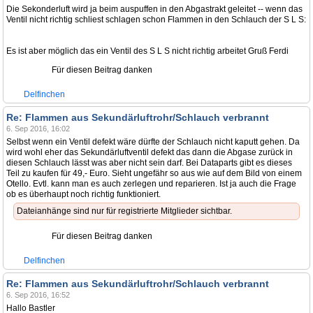
Die Sekonderluft wird ja beim auspuffen in den Abgastrakt geleitet -- wenn das
Ventil nicht richtig schliest schlagen schon Flammen in den Schlauch der S L S:
Es ist aber möglich das ein Ventil des S L S nicht richtig arbeitet Gruß Ferdi
Für diesen Beitrag danken
Delfinchen
Re: Flammen aus Sekundärluftrohr/Schlauch verbrannt
6. Sep 2016, 16:02
Selbst wenn ein Ventil defekt wäre dürfte der Schlauch nicht kaputt gehen. Da
wird wohl eher das Sekundärluftventil defekt das dann die Abgase zurück in
diesen Schlauch lässt was aber nicht sein darf. Bei Dataparts gibt es dieses
Teil zu kaufen für 49,- Euro. Sieht ungefähr so aus wie auf dem Bild von einem
Otello. Evtl. kann man es auch zerlegen und reparieren. Ist ja auch die Frage
ob es überhaupt noch richtig funktioniert.
Dateianhänge sind nur für registrierte Mitglieder sichtbar.
Für diesen Beitrag danken
Delfinchen
Re: Flammen aus Sekundärluftrohr/Schlauch verbrannt
6. Sep 2016, 16:52
Hallo Bastler