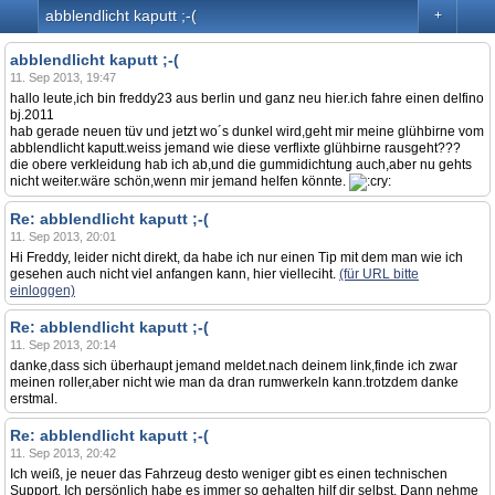
abblendlicht kaputt ;-(
+
abblendlicht kaputt ;-(
11. Sep 2013, 19:47
hallo leute,ich bin freddy23 aus berlin und ganz neu hier.ich fahre einen delfino
bj.2011
hab gerade neuen tüv und jetzt wo´s dunkel wird,geht mir meine glühbirne vom
abblendlicht kaputt.weiss jemand wie diese verflixte glühbirne rausgeht???
die obere verkleidung hab ich ab,und die gummidichtung auch,aber nu gehts
nicht weiter.wäre schön,wenn mir jemand helfen könnte.
Re: abblendlicht kaputt ;-(
11. Sep 2013, 20:01
Hi Freddy, leider nicht direkt, da habe ich nur einen Tip mit dem man wie ich
gesehen auch nicht viel anfangen kann, hier vielleciht.
(für URL bitte
einloggen)
Re: abblendlicht kaputt ;-(
11. Sep 2013, 20:14
danke,dass sich überhaupt jemand meldet.nach deinem link,finde ich zwar
meinen roller,aber nicht wie man da dran rumwerkeln kann.trotzdem danke
erstmal.
Re: abblendlicht kaputt ;-(
11. Sep 2013, 20:42
Ich weiß, je neuer das Fahrzeug desto weniger gibt es einen technischen
Support. Ich persönlich habe es immer so gehalten hilf dir selbst. Dann nehme