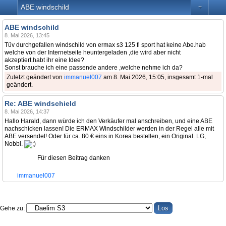
ABE windschild
+
ABE windschild
8. Mai 2026, 13:45
Tüv durchgefallen windschild von ermax s3 125 fi sport hat keine Abe.hab
welche von der Internetseite heuntergeladen ,die wird aber nicht
akzeptiert.habt ihr eine Idee?
Sonst brauche ich eine passende andere ,welche nehme ich da?
Zuletzt geändert von
immanuel007
am 8. Mai 2026, 15:05, insgesamt 1-mal
geändert.
Re: ABE windschield
8. Mai 2026, 14:37
Hallo Harald, dann würde ich den Verkäufer mal anschreiben, und eine ABE
nachschicken lassen! Die ERMAX Windschilder werden in der Regel alle mit
ABE versendet! Oder für ca. 80 € eins in Korea bestellen, ein Original. LG,
Nobbi.
Für diesen Beitrag danken
immanuel007
Gehe zu: