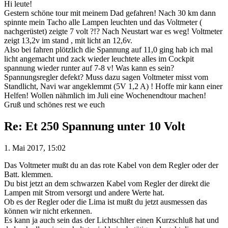
Hi leute!
Gestern schöne tour mit meinem Dad gefahren! Nach 30 km dann
spinnte mein Tacho alle Lampen leuchten und das Voltmeter (
nachgerüstet) zeigte 7 volt ?!? Nach Neustart war es weg! Voltmeter
zeigt 13,2v im stand , mit licht an 12,6v.
Also bei fahren plötzlich die Spannung auf 11,0 ging hab ich mal
licht angemacht und zack wieder leuchtete alles im Cockpit
spannung wieder runter auf 7-8 v! Was kann es sein?
Spannungsregler defekt? Muss dazu sagen Voltmeter misst vom
Standlicht, Navi war angeklemmt (5V 1,2 A) ! Hoffe mir kann einer
Helfen! Wollen nähmlich im Juli eine Wochenendtour machen!
Gruß und schönes rest we euch
Re: Et 250 Spannung unter 10 Volt
1. Mai 2017, 15:02
Das Voltmeter mußt du an das rote Kabel von dem Regler oder der
Batt. klemmen.
Du bist jetzt an dem schwarzen Kabel vom Regler der direkt die
Lampen mit Strom versorgt und andere Werte hat.
Ob es der Regler oder die Lima ist mußt du jetzt ausmessen das
können wir nicht erkennen.
Es kann ja auch sein das der Lichtschlter einen Kurzschluß hat und