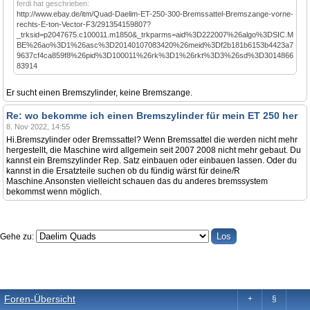
ferdi hat geschrieben:
http://www.ebay.de/itm/Quad-Daelim-ET-250-300-Bremssattel-Bremszange-vorne-
rechts-E-ton-Vector-F3/291354159807?
_trksid=p2047675.c100011.m1850&_trkparms=aid%3D222007%26algo%3DSIC.M
BE%26ao%3D1%26asc%3D20140107083420%26meid%3Df2b181b6153b4423a7
9637cf4ca859f8%26pid%3D100011%26rk%3D1%26rkt%3D3%26sd%3D3014866
83914
Er sucht einen Bremszylinder, keine Bremszange.
Re: wo bekomme ich einen Bremszylinder für mein ET 250 her
8. Nov 2022, 14:55
Hi.Bremszylinder oder Bremssattel? Wenn Bremssattel die werden nicht mehr
hergestellt, die Maschine wird allgemein seit 2007 2008 nicht mehr gebaut. Du
kannst ein Bremszylinder Rep. Satz einbauen oder einbauen lassen. Oder du
kannst in die Ersatzteile suchen ob du fündig wärst für deine/R
Maschine.Ansonsten vielleicht schauen das du anderes bremssystem
bekommst wenn möglich.
Gehe zu:
Foren-Übersicht
+
§