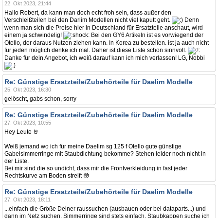
22. Okt 2023, 21:44
Hallo Robert, da kann man doch echt froh sein, dass außer den
Verschleißteilen bei den Darlim Modellen nicht viel kaputt geht.
Denn
wenn man sich die Preise hier in Deutschland für Ersatzteile anschaut, wird
einem ja schwindelig!
Bei den GY6 Artikeln ist es vorwiegend der
Otello, der daraus Nutzen ziehen kann. In Korea zu bestellen. ist ja auch nicht
für jeden möglich denke ich mal. Daher ist diese Liste schon sinnvoll.
Danke für dein Angebot, ich weiß darauf kann ich mich verlassen! LG, Nobbi
Re: Günstige Ersatzteile/Zubehörteile für Daelim Modelle
25. Okt 2023, 16:30
gelöscht, gabs schon, sorry
Re: Günstige Ersatzteile/Zubehörteile für Daelim Modelle
27. Okt 2023, 10:55
Hey Leute 🤘
Weiß jemand wo ich für meine Daelim sg 125 f Otello gute günstige
Gabelsimmerringe mit Staubdichtung bekomme? Stehen leider noch nicht in
der Liste.
Bei mir sind die so undicht, dass mir die Frontverkleidung in fast jeder
Rechtskurve am Boden streift 😳
Re: Günstige Ersatzteile/Zubehörteile für Daelim Modelle
27. Okt 2023, 18:11
...einfach die Größe Deiner raussuchen (ausbauen oder bei dataparts...) und
dann im Netz suchen. Simmerringe sind stets einfach, Staubkappen suche ich