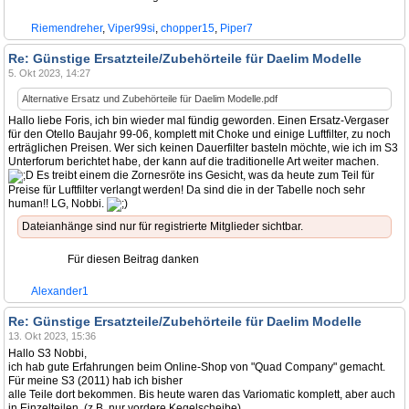
Riemendreher
,
Viper99si
,
chopper15
,
Piper7
Re: Günstige Ersatzteile/Zubehörteile für Daelim Modelle
5. Okt 2023, 14:27
Alternative Ersatz und Zubehörteile für Daelim Modelle.pdf
Hallo liebe Foris, ich bin wieder mal fündig geworden. Einen Ersatz-Vergaser
für den Otello Baujahr 99-06, komplett mit Choke und einige Luftfilter, zu noch
erträglichen Preisen. Wer sich keinen Dauerfilter basteln möchte, wie ich im S3
Unterforum berichtet habe, der kann auf die traditionelle Art weiter machen.
Es treibt einem die Zornesröte ins Gesicht, was da heute zum Teil für
Preise für Luftfilter verlangt werden! Da sind die in der Tabelle noch sehr
human!! LG, Nobbi.
Dateianhänge sind nur für registrierte Mitglieder sichtbar.
Für diesen Beitrag danken
Alexander1
Re: Günstige Ersatzteile/Zubehörteile für Daelim Modelle
13. Okt 2023, 15:36
Hallo S3 Nobbi,
ich hab gute Erfahrungen beim Online-Shop von "Quad Company" gemacht.
Für meine S3 (2011) hab ich bisher
alle Teile dort bekommen. Bis heute waren das Variomatic komplett, aber auch
in Einzelteilen, (z.B. nur vordere Kegelscheibe)