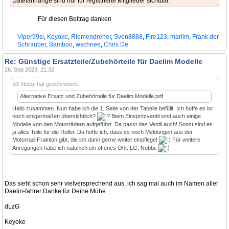
Dateianhänge sind nur für registrierte Mitglieder sichtbar.
Für diesen Beitrag danken
Viper99si
,
Keyoke
,
Riemendreher
,
Sven8888
,
Fire123
,
marlim
,
Frank der
Schrauber
,
Bamboo
,
wschnee
,
Chris De.
Re: Günstige Ersatzteile/Zubehörteile für Daelim Modelle
26. Sep 2023, 21:32
S3-Nobbi hat geschrieben:
Alternative Ersatz und Zubehörteile für Daelim Modelle.pdf
Hallo zusammen. Nun habe ich die 1. Seite von der Tabelle befüllt. Ich hoffe es ist
noch einigermaßen übersichtlich?
Beim Einspritzventil sind auch einige
Modelle von den Motorrädern aufgeführt. Da passt das Ventil auch! Sonst sind es
ja alles Teile für die Roller. Da hoffe ich, dass es noch Meldungen aus der
Motorrad-Fraktion gibt, die ich dann gerne weiter einpflege!
Für weitere
Anregungen habe ich natürlich ein offenes Ohr. LG, Nobbi.
Das sieht schon sehr vielversprechend aus, ich sag mal auch im Namen aller
Daelin-fahrer Danke für Deine Mühe
dLzG
Keyoke