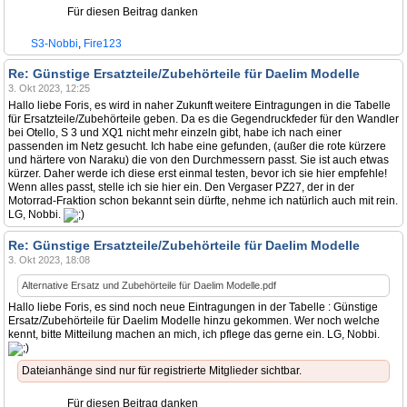
Für diesen Beitrag danken
S3-Nobbi
,
Fire123
Re: Günstige Ersatzteile/Zubehörteile für Daelim Modelle
3. Okt 2023, 12:25
Hallo liebe Foris, es wird in naher Zukunft weitere Eintragungen in die Tabelle
für Ersatzteile/Zubehörteile geben. Da es die Gegendruckfeder für den Wandler
bei Otello, S 3 und XQ1 nicht mehr einzeln gibt, habe ich nach einer
passenden im Netz gesucht. Ich habe eine gefunden, (außer die rote kürzere
und härtere von Naraku) die von den Durchmessern passt. Sie ist auch etwas
kürzer. Daher werde ich diese erst einmal testen, bevor ich sie hier empfehle!
Wenn alles passt, stelle ich sie hier ein. Den Vergaser PZ27, der in der
Motorrad-Fraktion schon bekannt sein dürfte, nehme ich natürlich auch mit rein.
LG, Nobbi.
Re: Günstige Ersatzteile/Zubehörteile für Daelim Modelle
3. Okt 2023, 18:08
Alternative Ersatz und Zubehörteile für Daelim Modelle.pdf
Hallo liebe Foris, es sind noch neue Eintragungen in der Tabelle : Günstige
Ersatz/Zubehörteile für Daelim Modelle hinzu gekommen. Wer noch welche
kennt, bitte Mitteilung machen an mich, ich pflege das gerne ein. LG, Nobbi.
Dateianhänge sind nur für registrierte Mitglieder sichtbar.
Für diesen Beitrag danken