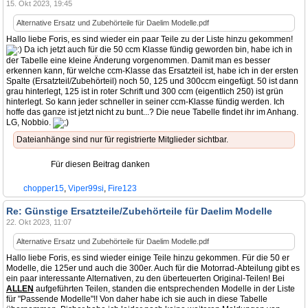
15. Okt 2023, 19:45
Alternative Ersatz und Zubehörteile für Daelim Modelle.pdf
Hallo liebe Foris, es sind wieder ein paar Teile zu der Liste hinzu gekommen!
Da ich jetzt auch für die 50 ccm Klasse fündig geworden bin, habe ich in
der Tabelle eine kleine Änderung vorgenommen. Damit man es besser
erkennen kann, für welche ccm-Klasse das Ersatzteil ist, habe ich in der ersten
Spalte (Ersatzteil/Zubehörteil) noch 50, 125 und 300ccm eingefügt. 50 ist dann
grau hinterlegt, 125 ist in roter Schrift und 300 ccm (eigentlich 250) ist grün
hinterlegt. So kann jeder schneller in seiner ccm-Klasse fündig werden. Ich
hoffe das ganze ist jetzt nicht zu bunt...? Die neue Tabelle findet ihr im Anhang.
LG, Nobbio.
Dateianhänge sind nur für registrierte Mitglieder sichtbar.
Für diesen Beitrag danken
chopper15
,
Viper99si
,
Fire123
Re: Günstige Ersatzteile/Zubehörteile für Daelim Modelle
22. Okt 2023, 11:07
Alternative Ersatz und Zubehörteile für Daelim Modelle.pdf
Hallo liebe Foris, es sind wieder einige Teile hinzu gekommen. Für die 50 er
Modelle, die 125er und auch die 300er. Auch für die Motorrad-Abteilung gibt es
ein paar interessante Alternativen, zu den überteuerten Original-Teilen! Bei
ALLEN
aufgeführten Teilen, standen die entsprechenden Modelle in der Liste
für "Passende Modelle"!! Von daher habe ich sie auch in diese Tabelle