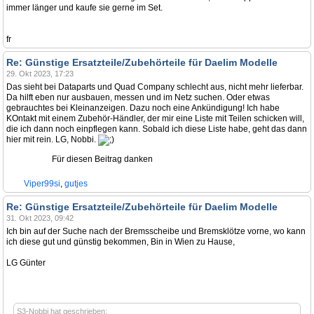
immer länger und kaufe sie gerne im Set.
fr
Re: Günstige Ersatzteile/Zubehörteile für Daelim Modelle
29. Okt 2023, 17:23
Das sieht bei Dataparts und Quad Company schlecht aus, nicht mehr lieferbar.
Da hilft eben nur ausbauen, messen und im Netz suchen. Oder etwas
gebrauchtes bei Kleinanzeigen. Dazu noch eine Ankündigung! Ich habe
KOntakt mit einem Zubehör-Händler, der mir eine Liste mit Teilen schicken will,
die ich dann noch einpflegen kann. Sobald ich diese Liste habe, geht das dann
hier mit rein. LG, Nobbi.
Für diesen Beitrag danken
Viper99si
,
gutjes
Re: Günstige Ersatzteile/Zubehörteile für Daelim Modelle
31. Okt 2023, 09:42
Ich bin auf der Suche nach der Bremsscheibe und Bremsklötze vorne, wo kann
ich diese gut und günstig bekommen, Bin in Wien zu Hause,
LG Günter
S3-Nobbi hat geschrieben: