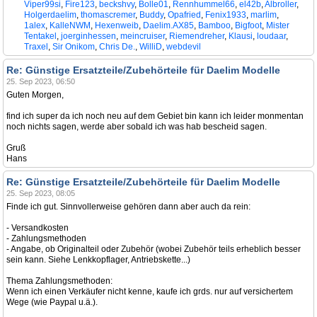
Viper99si
,
Fire123
,
beckshvy
,
Bolle01
,
Rennhummel66
,
el42b
,
Albroller
,
Holgerdaelim
,
thomascremer
,
Buddy
,
Opafried
,
Fenix1933
,
marlim
,
1alex
,
KalleNWM
,
Hexenweib
,
Daelim.AX85
,
Bamboo
,
Bigfoot
,
Mister
Tentakel
,
joerginhessen
,
meincruiser
,
Riemendreher
,
Klausi
,
loudaar
,
Traxel
,
Sir Onikom
,
Chris De.
,
WilliD
,
webdevil
Re: Günstige Ersatzteile/Zubehörteile für Daelim Modelle
25. Sep 2023, 06:50
Guten Morgen,
find ich super da ich noch neu auf dem Gebiet bin kann ich leider monmentan
noch nichts sagen, werde aber sobald ich was hab bescheid sagen.
Gruß
Hans
Re: Günstige Ersatzteile/Zubehörteile für Daelim Modelle
25. Sep 2023, 08:05
Finde ich gut. Sinnvollerweise gehören dann aber auch da rein:
- Versandkosten
- Zahlungsmethoden
- Angabe, ob Originalteil oder Zubehör (wobei Zubehör teils erheblich besser
sein kann. Siehe Lenkkopflager, Antriebskette...)
Thema Zahlungsmethoden:
Wenn ich einen Verkäufer nicht kenne, kaufe ich grds. nur auf versichertem
Wege (wie Paypal u.ä.).