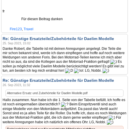
fr
Für diesen Beitrag danken
Fire123
,
Traxel
Re: Günstige Ersatzteile/Zubehörteile für Daelim Modelle
25. Sep 2023, 15:02
Danke Robert, die Tabelle ist mit deinen Anregungen angelegt. Die Teile die
mir schon bekannt sind, werde ich dann einpflegen und hoffe auf noch weitere
Meldungen von anderen Foris. Bei den Motorrad-Teilen kenne ich mich aber
nicht so aus, da sind die Kollegen aus der Motorrad-Fraktion gefragt!
Es
sollen ja möglichst viele Daelim Modelle berücksichtigt werden! Es gibt viel zu
tun, am besten ich leg mich erstmal hin!
LG, Nobbi.
Re: Günstige Ersatzteile/Zubehörteile für Daelim Modelle
26. Sep 2023, 11:32
Alternative Ersatz und Zubehörteile für Daelim Modelle.pdf
Hallo zusammen. Nun habe ich die 1. Seite von der Tabelle befüllt. Ich hoffe es
ist noch einigermaßen übersichtlich?
Beim Einspritzventil sind auch
einige Modelle von den Motorrädern aufgeführt. Da passt das Ventil auch!
Sonst sind es ja alles Teile für die Roller. Da hoffe ich, dass es noch Meldungen
aus der Motorrad-Fraktion gibt, die ich dann gerne weiter einpflege!
Für
weitere Anregungen habe ich natürlich ein offenes Ohr. LG, Nobbi.