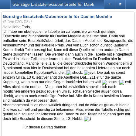
Günstige Ersatzteile/Zubehörteile für Daelim Modelle
+
#
Günstige Ersatzteile/Zubehörteile für Daelim Modelle
24. Sep 2023, 20:37
Hallo liebe Foris,
ich habe mir überlegt, eine Tabelle an zu legen, wo wirklich günstige
Ersatzteile und Zubehörteile für Daelim Modelle aufgelistet sind. Darin soll
enthalten sein: Ersatzteil/Zubehörteil, das Daelim Modell, die Bezugsquelle, die
Artikelnummer und der aktuelle Preis. Wer von Euch schon günstig (außer in
Korea direkt) Teile besorgt hat, kann mit diese Quelle mit den anderen Daten
gerne zukommen lassen. Die werden dann auch in die Tabelle mit eingepflegt!
Es wird in letzter Zeit immer teurer mit den Ersatzteilen für Daelim hier in
Deutschland. Manche Teile, z. B. die Gegendruckfeder für den Wandler beim S
3, bekommt man hier in Deutschland bei den bekannten Lieferanten nur noch
mit der kompletten Kupplung/Wandler.
Die gab es sonst
einzeln für ca. 13 €, jetzt verlangt die Apotheke Dat... 211 € für die ganze
Kupplung, wenn man nur eine Gegendruckfeder haben will!
Alles nicht mehr normal....Von daher ist es wirklich sinnvoll, sich nach
möglichen anderen Bezugsquellen um zu schauen (wieder außer Korea
direkt), wo man noch vernünftige Preise hat. Alle die in Korea bestellen können,
sind natürlich da viel besser dran.
Aber manchmal ist es eben wirklich dringend und da wäre es gut auch hier in
D. etwas schnell und günstig zu bekommen. Also, wenn die Tabelle richtig gut
gefüllt sein soll und ihr Adressen und Daten zu den Teilen habt, dann gebt mir
doch bitte Bescheid. In diesem Sinne, LG, Nobbi.
Für diesen Beitrag danken