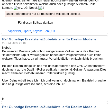
übernommen. Bisher habe ich leider noch keine weiteren Meldungen von
anderen Usern bekommen, welche auch noch günstige Alternativ-Teile
kennen.
LG, Nobbi.
Dateianhänge sind nur für registrierte Mitglieder sichtbar.
Für diesen Beitrag danken
Viper99si
,
Piper7
,
Keyoke
,
Tobi_S3
Re: Günstige Ersatzteile/Zubehörteile für Daelim Modelle
22. Okt 2023, 21:10
Nobbi:
Bei unseren Daelims geht schon seit geraumer Zeit im Sinne des Themas
"leider" nichts kaputt, weswegen ich neben dem Vergaserthema auch keine
weiteren Tipps habe, da wir ausser Verschleißteilen einfach nichts brauchen.
Bei den Rollern kriege ich halt mit, dass gerade von den GY6-China"krachern"
doch mehr auf die Daelim-Roller paßt, als man denkt. Ggf. mit Anpassung. Dies
macht dann den Betrieb unserer Roller wirklich günstig.
Über Deine Arbeit freue ich mich und wenn ich doch mal ein Ersatzteil brauche
und ne günstige Adresse finde, schreibe ich Dir.
fr
Re: Günstige Ersatzteile/Zubehörteile für Daelim Modelle