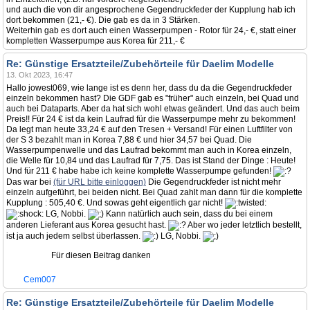
und auch die von dir angesprochene Gegendruckfeder der Kupplung hab ich
dort bekommen (21,- €). Die gab es da in 3 Stärken.
Weiterhin gab es dort auch einen Wasserpumpen - Rotor für 24,- €, statt einer
kompletten Wasserpumpe aus Korea für 211,- €
Re: Günstige Ersatzteile/Zubehörteile für Daelim Modelle
13. Okt 2023, 16:47
Hallo jowest069, wie lange ist es denn her, dass du da die Gegendruckfeder
einzeln bekommen hast? Die GDF gab es "früher" auch einzeln, bei Quad und
auch bei Dataparts. Aber da hat sich wohl etwas geändert. Und das auch beim
Preis!! Für 24 € ist da kein Laufrad für die Wasserpumpe mehr zu bekommen!
Da legt man heute 33,24 € auf den Tresen + Versand! Für einen Luftfilter von
der S 3 bezahlt man in Korea 7,88 € und hier 34,57 bei Quad. Die
Wasserpumpenwelle und das Laufrad bekommt man auch in Korea einzeln,
die Welle für 10,84 und das Laufrad für 7,75. Das ist Stand der Dinge : Heute!
Und für 211 € habe habe ich keine komplette Wasserpumpe gefunden!
Das war bei
(für URL bitte einloggen)
Die Gegendruckfeder ist nicht mehr
einzeln aufgeführt, bei beiden nicht. Bei Quad zahlt man dann für die komplette
Kupplung : 505,40 €. Und sowas geht eigentlich gar nicht!
LG, Nobbi.
Kann natürlich auch sein, dass du bei einem
anderen Lieferant aus Korea gesucht hast.
Aber wo jeder letztlich bestellt,
ist ja auch jedem selbst überlassen.
LG, Nobbi.
Für diesen Beitrag danken
Cem007
Re: Günstige Ersatzteile/Zubehörteile für Daelim Modelle