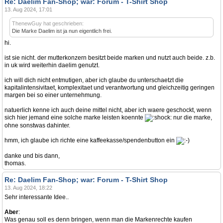
Re: Daelim Fan-Shop; war: Forum - T-Shirt Shop
13. Aug 2024, 17:01
ThenewGuy hat geschrieben:
Die Marke Daelim ist ja nun eigentlich frei.
hi.
ist sie nicht. der mutterkonzern besitzt beide marken und nutzt auch beide. z.b.
in uk wird weiterhin daelim genutzt.
ich will dich nicht entmutigen, aber ich glaube du unterschaetzt die
kapitalintensivitaet, komplexitaet und verantwortung und gleichzeitig geringen
margen bei so einer unternehmung.
natuerlich kenne ich auch deine mittel nicht, aber ich waere geschockt, wenn
sich hier jemand eine solche marke leisten koennte
nur die marke,
ohne sonstwas dahinter.
hmm, ich glaube ich richte eine kaffeekasse/spendenbutton ein
danke und bis dann,
thomas.
Re: Daelim Fan-Shop; war: Forum - T-Shirt Shop
13. Aug 2024, 18:22
Sehr interessante Idee..
Aber
:
Was genau soll es denn bringen, wenn man die Markenrechte kaufen