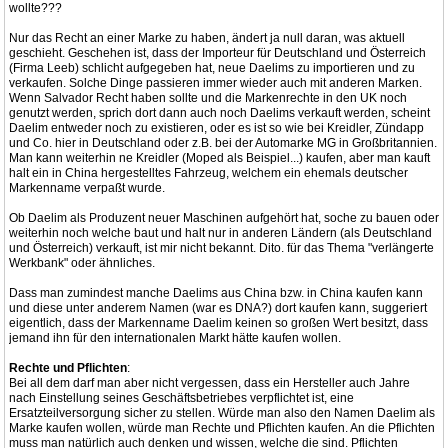
wollte???
Nur das Recht an einer Marke zu haben, ändert ja null daran, was aktuell
geschieht. Geschehen ist, dass der Importeur für Deutschland und Österreich
(Firma Leeb) schlicht aufgegeben hat, neue Daelims zu importieren und zu
verkaufen. Solche Dinge passieren immer wieder auch mit anderen Marken.
Wenn Salvador Recht haben sollte und die Markenrechte in den UK noch
genutzt werden, sprich dort dann auch noch Daelims verkauft werden, scheint
Daelim entweder noch zu existieren, oder es ist so wie bei Kreidler, Zündapp
und Co. hier in Deutschland oder z.B. bei der Automarke MG in Großbritannien.
Man kann weiterhin ne Kreidler (Moped als Beispiel...) kaufen, aber man kauft
halt ein in China hergestelltes Fahrzeug, welchem ein ehemals deutscher
Markenname verpaßt wurde.
Ob Daelim als Produzent neuer Maschinen aufgehört hat, soche zu bauen oder
weiterhin noch welche baut und halt nur in anderen Ländern (als Deutschland
und Österreich) verkauft, ist mir nicht bekannt. Dito. für das Thema "verlängerte
Werkbank" oder ähnliches.
Dass man zumindest manche Daelims aus China bzw. in China kaufen kann
und diese unter anderem Namen (war es DNA?) dort kaufen kann, suggeriert
eigentlich, dass der Markenname Daelim keinen so großen Wert besitzt, dass
jemand ihn für den internationalen Markt hätte kaufen wollen.
Rechte und Pflichten
:
Bei all dem darf man aber nicht vergessen, dass ein Hersteller auch Jahre
nach Einstellung seines Geschäftsbetriebes verpflichtet ist, eine
Ersatzteilversorgung sicher zu stellen. Würde man also den Namen Daelim als
Marke kaufen wollen, würde man Rechte und Pflichten kaufen. An die Pflichten
muss man natürlich auch denken und wissen, welche die sind. Pflichten