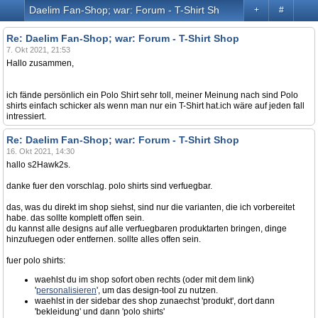
Daelim Fan-Shop; war: Forum - T-Shirt Shop
+
#
Re: Daelim Fan-Shop; war: Forum - T-Shirt Shop
7. Okt 2021, 21:53
Hallo zusammen,
ich fände persönlich ein Polo Shirt sehr toll, meiner Meinung nach sind Polo
shirts einfach schicker als wenn man nur ein T-Shirt hat.ich wäre auf jeden fall
intressiert.
Re: Daelim Fan-Shop; war: Forum - T-Shirt Shop
16. Okt 2021, 14:30
hallo s2Hawk2s.
danke fuer den vorschlag. polo shirts sind verfuegbar.
das, was du direkt im shop siehst, sind nur die varianten, die ich vorbereitet
habe. das sollte komplett offen sein.
du kannst alle designs auf alle verfuegbaren produktarten bringen, dinge
hinzufuegen oder entfernen. sollte alles offen sein.
fuer polo shirts:
waehlst du im shop sofort oben rechts (oder mit dem link)
'
personalisieren
', um das design-tool zu nutzen.
waehlst in der sidebar des shop zunaechst 'produkt', dort dann
'bekleidung' und dann 'polo shirts'