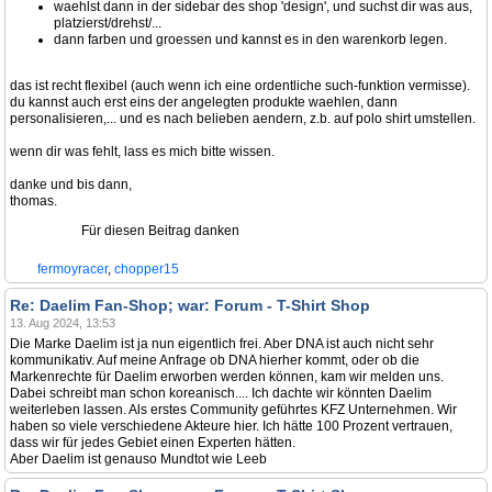
waehlst dann in der sidebar des shop 'design', und suchst dir was aus,
platzierst/drehst/...
dann farben und groessen und kannst es in den warenkorb legen.
das ist recht flexibel (auch wenn ich eine ordentliche such-funktion vermisse).
du kannst auch erst eins der angelegten produkte waehlen, dann
personalisieren,... und es nach belieben aendern, z.b. auf polo shirt umstellen.
wenn dir was fehlt, lass es mich bitte wissen.
danke und bis dann,
thomas.
Für diesen Beitrag danken
fermoyracer
,
chopper15
Re: Daelim Fan-Shop; war: Forum - T-Shirt Shop
13. Aug 2024, 13:53
Die Marke Daelim ist ja nun eigentlich frei. Aber DNA ist auch nicht sehr
kommunikativ. Auf meine Anfrage ob DNA hierher kommt, oder ob die
Markenrechte für Daelim erworben werden können, kam wir melden uns.
Dabei schreibt man schon koreanisch.... Ich dachte wir könnten Daelim
weiterleben lassen. Als erstes Community geführtes KFZ Unternehmen. Wir
haben so viele verschiedene Akteure hier. Ich hätte 100 Prozent vertrauen,
dass wir für jedes Gebiet einen Experten hätten.
Aber Daelim ist genauso Mundtot wie Leeb