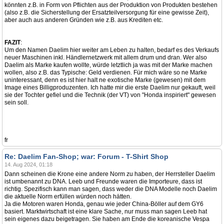
könnten z.B. in Form von Pflichten aus der Produktion von Produkten bestehen
(also z.B. die Sicherstellung der Ersatzteilversorgung für eine gewisse Zeit),
aber auch aus anderen Gründen wie z.B. aus Krediten etc.
FAZIT
:
Um den Namen Daelim hier weiter am Leben zu halten, bedarf es des Verkaufs
neuer Maschinen inkl. Händlernetzwerk mit allem drum und dran. Wer also
Daelim als Marke kaufen wollte, würde letztlich ja was mit der Marke machen
wollen, also z.B. das Typische: Geld verdienen. Für mich wäre so ne Marke
uninteressant, denn es ist hier halt ne exotische Marke (gewesen) mit dem
Image eines Billigproduzenten. Ich hatte mir die erste Daelim nur gekauft, weil
sie der Tochter gefiel und die Technik (der VT) von "Honda inspiriert" gewesen
sein soll.
fr
Re: Daelim Fan-Shop; war: Forum - T-Shirt Shop
14. Aug 2024, 01:18
Dann scheinen die Krone eine andere Norm zu haben, der Herrsteller Daelim
ist umbenannt zu DNA. Leeb und Freunde waren die Importeure, dass ist
richtig. Spezifisch kann man sagen, dass weder die DNA Modelle noch Daelim
die aktuelle Norm erfüllen würden noch hätten.
Ja die Motoren waren Honda, genau wie jeder China-Böller auf dem GY6
basiert. Marktwirtschaft ist eine klare Sache, nur muss man sagen Leeb hat
sein eigenes dazu beigetragen. Sie haben am Ende die koreanische Vespa