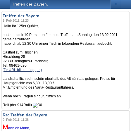
Treffen der Bayern.
+
Treffen der Bayern.
9. Feb 2011, 11:23
Hallo Ihr 125er Quäler,
nachdem mir 10 Personen für unser Treffen am Sonntag den 13.02.2011
gemeldet wurden,
habe ich ab 12:30 Uhr einen Tisch in folgendem Restaurant gebucht:
Gasthof zum Hirschen
Hirschberg 25
92339 Beilngries-Hirschberg
Tel. 08461-520
(für URL bitte einloggen)
Landschaftlich sehr schön oberhalb des Altmühltals gelegen. Preise für
Hauptgerichte von 6,80 - 13,00 €
Mit Empfehlung des Varta-Restaurantführers.
Wenn noch Fragen sind, ruft mich an.
Rolf (der 914Rolli)
Re: Treffen der Bayern.
9. Feb 2011, 11:38
M
ann oh Mann,