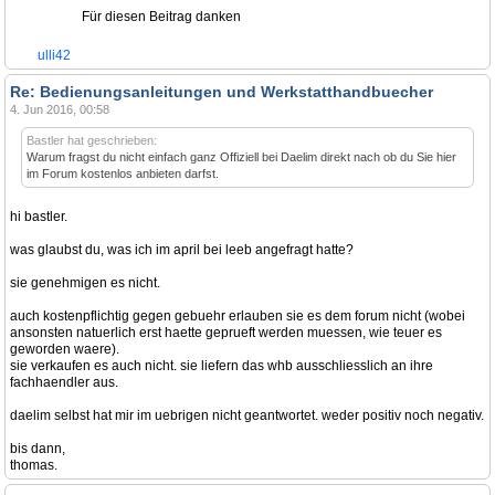
Für diesen Beitrag danken
ulli42
Re: Bedienungsanleitungen und Werkstatthandbuecher
4. Jun 2016, 00:58
Bastler hat geschrieben:
Warum fragst du nicht einfach ganz Offiziell bei Daelim direkt nach ob du Sie hier
im Forum kostenlos anbieten darfst.
hi bastler.
was glaubst du, was ich im april bei leeb angefragt hatte?
sie genehmigen es nicht.
auch kostenpflichtig gegen gebuehr erlauben sie es dem forum nicht (wobei
ansonsten natuerlich erst haette geprueft werden muessen, wie teuer es
geworden waere).
sie verkaufen es auch nicht. sie liefern das whb ausschliesslich an ihre
fachhaendler aus.
daelim selbst hat mir im uebrigen nicht geantwortet. weder positiv noch negativ.
bis dann,
thomas.