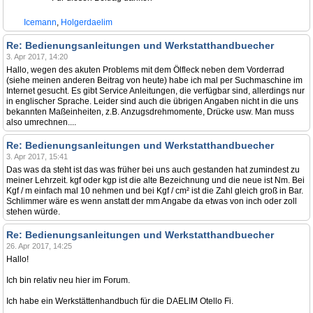
Icemann
,
Holgerdaelim
Re: Bedienungsanleitungen und Werkstatthandbuecher
3. Apr 2017, 14:20
Hallo, wegen des akuten Problems mit dem Ölfleck neben dem Vorderrad
(siehe meinen anderen Beitrag von heute) habe ich mal per Suchmaschine im
Internet gesucht. Es gibt Service Anleitungen, die verfügbar sind, allerdings nur
in englischer Sprache. Leider sind auch die übrigen Angaben nicht in die uns
bekannten Maßeinheiten, z.B. Anzugsdrehmomente, Drücke usw. Man muss
also umrechnen....
Re: Bedienungsanleitungen und Werkstatthandbuecher
3. Apr 2017, 15:41
Das was da steht ist das was früher bei uns auch gestanden hat zumindest zu
meiner Lehrzeit. kgf oder kgp ist die alte Bezeichnung und die neue ist Nm. Bei
Kgf / m einfach mal 10 nehmen und bei Kgf / cm² ist die Zahl gleich groß in Bar.
Schlimmer wäre es wenn anstatt der mm Angabe da etwas von inch oder zoll
stehen würde.
Re: Bedienungsanleitungen und Werkstatthandbuecher
26. Apr 2017, 14:25
Hallo!
Ich bin relativ neu hier im Forum.
Ich habe ein Werkstättenhandbuch für die DAELIM Otello Fi.