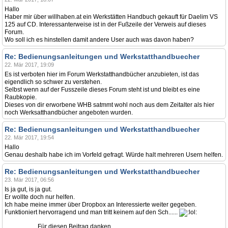
Hallo
Haber mir über willhaben.at ein Werkstätten Handbuch gekauft für Daelim VS
125 auf CD. Interessanterweise ist in der Fußzeile der Verweis auf dieses
Forum.
Wo soll ich es hinstellen damit andere User auch was davon haben?
Re: Bedienungsanleitungen und Werkstatthandbuecher
22. Mär 2017, 19:09
Es ist verboten hier im Forum Werkstatthandbücher anzubieten, ist das
eigendlich so schwer zu verstehen.
Selbst wenn auf der Fusszeile dieses Forum steht ist und bleibt es eine
Raubkopie.
Dieses von dir erworbene WHB satmmt wohl noch aus dem Zeitalter als hier
noch Werksatthandbücher angeboten wurden.
Re: Bedienungsanleitungen und Werkstatthandbuecher
22. Mär 2017, 19:54
Hallo
Genau deshalb habe ich im Vorfeld gefragt. Würde halt mehreren Usern helfen.
Re: Bedienungsanleitungen und Werkstatthandbuecher
23. Mär 2017, 06:56
Is ja gut, is ja gut.
Er wollte doch nur helfen.
Ich habe meine immer über Dropbox an Interessierte weiter gegeben.
Funktioniert hervorragend und man tritt keinem auf den Sch......
Für diesen Beitrag danken