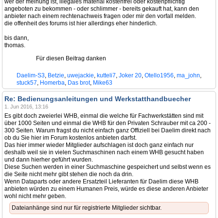
wer der meinung ist, illegales material kostenfrei oder kostenpflichtig
angeboten zu bekommen - oder schlimmer - bereits gekauft hat, kann den
anbieter nach einem rechtenachweis fragen oder mir den vorfall melden.
die offenheit des forums ist hier allerdings eher hinderlich.
bis dann,
thomas.
Für diesen Beitrag danken
Daelim-S3
,
Betzie
,
uwejackie
,
kutteli7
,
Joker 20
,
Otello1956
,
ma_john
,
stuck57
,
Homerba
,
Das brot
,
Mike63
Re: Bedienungsanleitungen und Werkstatthandbuecher
1. Jun 2016, 13:16
Es gibt doch zweierlei WHB, einmal die welche für Fachwerkstätten sind mit
über 1000 Seiten und einmal die WHB für den Privaten Schrauber mit ca 200 -
300 Seiten. Warum fragst du nicht einfach ganz Offiziell bei Daelim direkt nach
ob du Sie hier im Forum kostenlos anbieten darfst.
Das hier immer wieder Mitglieder aufschlagen ist doch ganz einfach nur
deshalb weil sie in vielen Suchmaschinen nach einem WHB gesucht haben
und dann hierher geführt wurden.
Diese Suchen werden in einer Suchmaschine gespeichert und selbst wenn es
die Seite nicht mehr gibt stehen die noch da drin.
Wenn Dataparts oder andere Ersatzteil Lieferanten für Daelim diese WHB
anbieten würden zu einem Humanen Preis, würde es diese anderen Anbieter
wohl nicht mehr geben.
Dateianhänge sind nur für registrierte Mitglieder sichtbar.