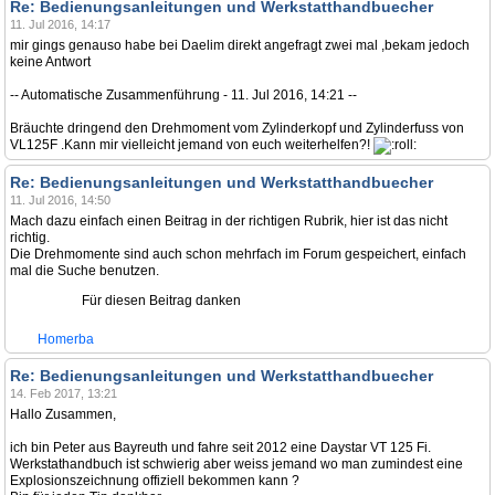
Re: Bedienungsanleitungen und Werkstatthandbuecher
11. Jul 2016, 14:17
mir gings genauso habe bei Daelim direkt angefragt zwei mal ,bekam jedoch
keine Antwort
-- Automatische Zusammenführung - 11. Jul 2016, 14:21 --
Bräuchte dringend den Drehmoment vom Zylinderkopf und Zylinderfuss von
VL125F .Kann mir vielleicht jemand von euch weiterhelfen?!
Re: Bedienungsanleitungen und Werkstatthandbuecher
11. Jul 2016, 14:50
Mach dazu einfach einen Beitrag in der richtigen Rubrik, hier ist das nicht
richtig.
Die Drehmomente sind auch schon mehrfach im Forum gespeichert, einfach
mal die Suche benutzen.
Für diesen Beitrag danken
Homerba
Re: Bedienungsanleitungen und Werkstatthandbuecher
14. Feb 2017, 13:21
Hallo Zusammen,
ich bin Peter aus Bayreuth und fahre seit 2012 eine Daystar VT 125 Fi.
Werkstathandbuch ist schwierig aber weiss jemand wo man zumindest eine
Explosionszeichnung offiziell bekommen kann ?