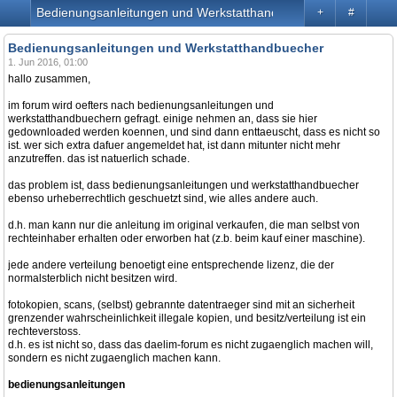
Bedienungsanleitungen und Werkstatthandbuecher
+
#
Bedienungsanleitungen und Werkstatthandbuecher
1. Jun 2016, 01:00
hallo zusammen,
im forum wird oefters nach bedienungsanleitungen und
werkstatthandbuechern gefragt. einige nehmen an, dass sie hier
gedownloaded werden koennen, und sind dann enttaeuscht, dass es nicht so
ist. wer sich extra dafuer angemeldet hat, ist dann mitunter nicht mehr
anzutreffen. das ist natuerlich schade.
das problem ist, dass bedienungsanleitungen und werkstatthandbuecher
ebenso urheberrechtlich geschuetzt sind, wie alles andere auch.
d.h. man kann nur die anleitung im original verkaufen, die man selbst von
rechteinhaber erhalten oder erworben hat (z.b. beim kauf einer maschine).
jede andere verteilung benoetigt eine entsprechende lizenz, die der
normalsterblich nicht besitzen wird.
fotokopien, scans, (selbst) gebrannte datentraeger sind mit an sicherheit
grenzender wahrscheinlichkeit illegale kopien, und besitz/verteilung ist ein
rechteverstoss.
d.h. es ist nicht so, dass das daelim-forum es nicht zugaenglich machen will,
sondern es nicht zugaenglich machen kann.
bedienungsanleitungen