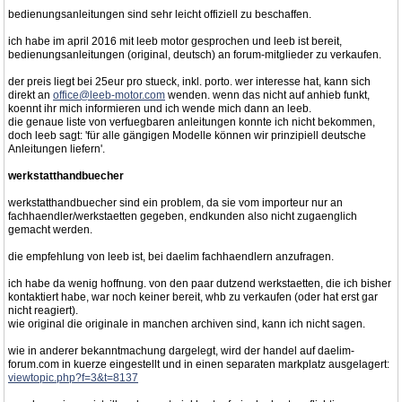
bedienungsanleitungen sind sehr leicht offiziell zu beschaffen.
ich habe im april 2016 mit leeb motor gesprochen und leeb ist bereit,
bedienungsanleitungen (original, deutsch) an forum-mitglieder zu verkaufen.
der preis liegt bei 25eur pro stueck, inkl. porto. wer interesse hat, kann sich
direkt an
office@leeb-motor.com
wenden. wenn das nicht auf anhieb funkt,
koennt ihr mich informieren und ich wende mich dann an leeb.
die genaue liste von verfuegbaren anleitungen konnte ich nicht bekommen,
doch leeb sagt: 'für alle gängigen Modelle können wir prinzipiell deutsche
Anleitungen liefern'.
werkstatthandbuecher
werkstatthandbuecher sind ein problem, da sie vom importeur nur an
fachhaendler/werkstaetten gegeben, endkunden also nicht zugaenglich
gemacht werden.
die empfehlung von leeb ist, bei daelim fachhaendlern anzufragen.
ich habe da wenig hoffnung. von den paar dutzend werkstaetten, die ich bisher
kontaktiert habe, war noch keiner bereit, whb zu verkaufen (oder hat erst gar
nicht reagiert).
wie original die originale in manchen archiven sind, kann ich nicht sagen.
wie in anderer bekanntmachung dargelegt, wird der handel auf daelim-
forum.com in kuerze eingestellt und in einen separaten markplatz ausgelagert:
viewtopic.php?f=3&t=8137