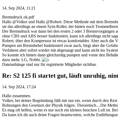
14. Sep 2024, 11:21
Bremsdruck ok.pdf
Hallo @Volker und Hallo @Robert. Diese Methode mit dem Bremshebel
sie das allerdings an einem Sym-Roller, der hinten noch Trommelbr
Der Bremsdruck war dann bei den ersten 2 oder 3 Bremsvorgängen au
ohne CBS und ABS besser funktioniert, kann ich allerdings nicht sa
Robert, über den Kompressor ist etwas komfortabler. Aber auch die V
Pumpen am Bremshebel funktioniert zwar auch, birgt aber die Gefahr,
Verfahren aber sofort wieder mit abgesaugt und kann nicht ins Syste
So konnte ich hinten dann gleichzeitig pumpen und vorne den Behälte
dazu mehr. LG, Nobbi.
Dateianhänge sind nur für registrierte Mitglieder sichtbar.
Re: S2 125 fi startet gut, läuft unruhig, ni
14. Sep 2024, 17:24
Hallo zusammen.
Volker, bei deiner Begründung fällt mir nur ein, wenn durch den Rest
Bohrungen den Gesetzen der Physik folgen. Theoretisch....Die Meth
Es mag oft helfen, wenn es nur noch ein kleines bisschen Luft ist. B
Da kann ich dir auch deine Fragen beantworten, welche Entlüftungsni