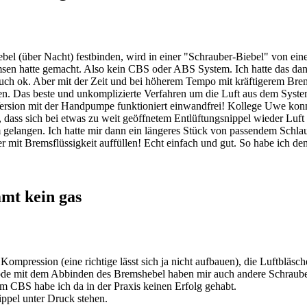
 (über Nacht) festbinden, wird in einer "Schrauber-Biebel" von eine
emsen hatte gemacht. Also kein CBS oder ABS System. Ich hatte das d
ch ok. Aber mit der Zeit und bei höherem Tempo mit kräftigerem Brem
gen. Das beste und unkomplizierte Verfahren um die Luft aus dem Syste
ersion mit der Handpumpe funktioniert einwandfrei! Kollege Uwe konnt
 dass sich bei etwas zu weit geöffnetem Entlüftungsnippel wieder Luf
m gelangen. Ich hatte mir dann ein längeres Stück von passendem Schl
r mit Bremsflüssigkeit auffüllen! Echt einfach und gut. So habe ich d
mmt kein gas
 Kompression (eine richtige lässt sich ja nicht aufbauen), die Luftblä
ode mit dem Abbinden des Bremshebel haben mir auch andere Schraube
eim CBS habe ich da in der Praxis keinen Erfolg gehabt.
ppel unter Druck stehen.