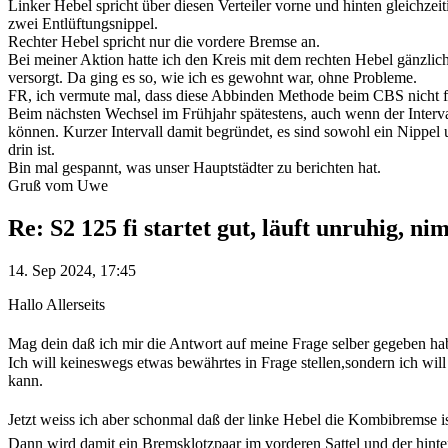
Linker Hebel spricht über diesen Verteiler vorne und hinten gleichzei
zwei Entlüftungsnippel.
Rechter Hebel spricht nur die vordere Bremse an.
Bei meiner Aktion hatte ich den Kreis mit dem rechten Hebel gänzlich
versorgt. Da ging es so, wie ich es gewohnt war, ohne Probleme.
FR, ich vermute mal, dass diese Abbinden Methode beim CBS nicht fun
Beim nächsten Wechsel im Frühjahr spätestens, auch wenn der Interva
können. Kurzer Intervall damit begründet, es sind sowohl ein Nippel 
drin ist.
Bin mal gespannt, was unser Hauptstädter zu berichten hat.
Gruß vom Uwe
Re: S2 125 fi startet gut, läuft unruhig, ni
14. Sep 2024, 17:45
Hallo Allerseits
Mag dein daß ich mir die Antwort auf meine Frage selber gegeben hab
Ich will keineswegs etwas bewährtes in Frage stellen,sondern ich w
kann.
Jetzt weiss ich aber schonmal daß der linke Hebel die Kombibremse i
Dann wird damit ein Bremsklotzpaar im vorderen Sattel und der hinter