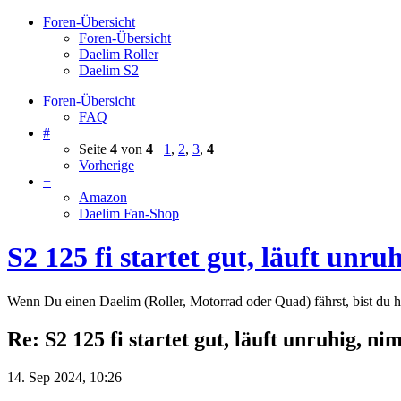
Foren-Übersicht
Foren-Übersicht
Daelim Roller
Daelim S2
Foren-Übersicht
FAQ
#
Seite
4
von
4
1
,
2
,
3
,
4
Vorherige
+
Amazon
Daelim Fan-Shop
S2 125 fi startet gut, läuft unr
Wenn Du einen Daelim (Roller, Motorrad oder Quad) fährst, bist du hi
Re: S2 125 fi startet gut, läuft unruhig, ni
14. Sep 2024, 10:26