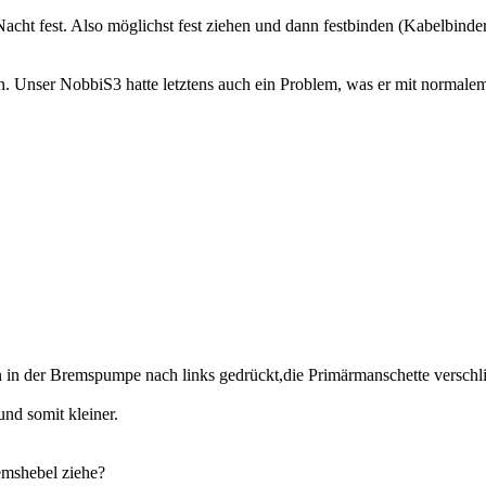
cht fest. Also möglichst fest ziehen und dann festbinden (Kabelbinde
en. Unser NobbiS3 hatte letztens auch ein Problem, was er mit normal
n der Bremspumpe nach links gedrückt,die Primärmanschette verschließ
nd somit kleiner.
emshebel ziehe?