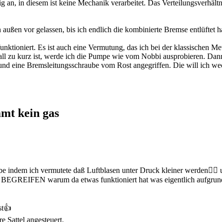
tig an, in diesem ist keine Mechanik verarbeitet. Das Verteilungsverhält
 außen vor gelassen, bis ich endlich die kombinierte Bremse entlüftet 
ktioniert. Es ist auch eine Vermutung, das ich bei der klassischen M
ll zu kurz ist, werde ich die Pumpe wie vom Nobbi ausprobieren. Dann 
und eine Bremsleitungsschraube vom Rost angegriffen. Die will ich wech
mmt kein gas
e indem ich vermutete daß Luftblasen unter Druck kleiner werden🤷‍♂️ u
ill BEGREIFEN warum da etwas funktioniert hat was eigentlich aufgrun
st👍
e Sattel angesteuert.