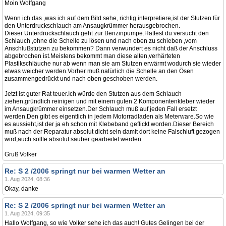
Moin Wolfgang
Wenn ich das ,was ich auf dem Bild sehe, richtig interpretiere,ist der Stutzen für
den Unterdruckschlauch am Ansaugkrümmer herausgebrochen.
Dieser Unterdruckschlauch geht zur Benzinpumpe.Hattest du versucht den
Schlauch ,ohne die Schelle zu lösen und nach oben zu schieben ,vom
Anschlußstutzen zu bekommen? Dann verwundert es nicht daß der Anschluss
abgebrochen ist.Meistens bekommt man diese alten,verhärteten
Plastikschläuche nur ab wenn man sie am Stutzen erwärmt wodurch sie wieder
etwas weicher werden.Vorher muß natürlich die Schelle an den Ösen
zusammengedrückt und nach oben geschoben werden.
Jetzt ist guter Rat teuer.Ich würde den Stutzen aus dem Schlauch
ziehen,gründlich reinigen und mit einem guten 2 Komponentenkleber wieder
im Ansaugkrümmer einsetzen.Der Schlauch muß auf jeden Fall ersetzt
werden.Den gibt es eigentlich in jedem Motorradladen als Meterware.So wie
es aussieht,ist der ja eh schon mit Klebeband geflickt worden.Dieser Bereich
muß nach der Reparatur absolut dicht sein damit dort keine Falschluft gezogen
wird,auch sollte absolut sauber gearbeitet werden.
Gruß Volker
Re: S 2 /2006 springt nur bei warmen Wetter an
1. Aug 2024, 08:36
Okay, danke
Re: S 2 /2006 springt nur bei warmen Wetter an
1. Aug 2024, 09:35
Hallo Wolfgang, so wie Volker sehe ich das auch! Gutes Gelingen bei der