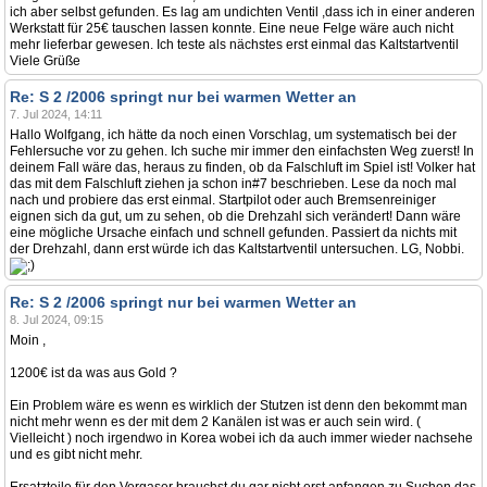
ich aber selbst gefunden. Es lag am undichten Ventil ,dass ich in einer anderen
Werkstatt für 25€ tauschen lassen konnte. Eine neue Felge wäre auch nicht
mehr lieferbar gewesen. Ich teste als nächstes erst einmal das Kaltstartventil
Viele Grüße
Re: S 2 /2006 springt nur bei warmen Wetter an
7. Jul 2024, 14:11
Hallo Wolfgang, ich hätte da noch einen Vorschlag, um systematisch bei der
Fehlersuche vor zu gehen. Ich suche mir immer den einfachsten Weg zuerst! In
deinem Fall wäre das, heraus zu finden, ob da Falschluft im Spiel ist! Volker hat
das mit dem Falschluft ziehen ja schon in#7 beschrieben. Lese da noch mal
nach und probiere das erst einmal. Startpilot oder auch Bremsenreiniger
eignen sich da gut, um zu sehen, ob die Drehzahl sich verändert! Dann wäre
eine mögliche Ursache einfach und schnell gefunden. Passiert da nichts mit
der Drehzahl, dann erst würde ich das Kaltstartventil untersuchen. LG, Nobbi.
Re: S 2 /2006 springt nur bei warmen Wetter an
8. Jul 2024, 09:15
Moin ,
1200€ ist da was aus Gold ?
Ein Problem wäre es wenn es wirklich der Stutzen ist denn den bekommt man
nicht mehr wenn es der mit dem 2 Kanälen ist was er auch sein wird. (
Vielleicht ) noch irgendwo in Korea wobei ich da auch immer wieder nachsehe
und es gibt nicht mehr.