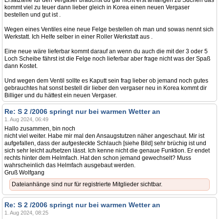
Ersatzteile für den Vergaser brauchst du gar nicht erst anfangen zu Suchen das
kommt viel zu teuer dann lieber gleich in Korea einen neuen Vergaser
bestellen und gut ist .
Wegen eines Ventiles eine neue Felge bestellen oh man und sowas nennt sich
Werkstatt. Ich Helfe selber in einer Roller Werkstatt aus .
Eine neue wäre lieferbar kommt darauf an wenn du auch die mit der 3 oder 5
Loch Scheibe fährst ist die Felge noch lieferbar aber frage nicht was der Spaß
dann Kostet.
Und wegen dem Ventil sollte es Kaputt sein frag lieber ob jemand noch gutes
gebrauchtes hat sonst bestell dir lieber den vergaser neu in Korea kommt dir
Billiger und du hättest ein neuen Vergaser.
Re: S 2 /2006 springt nur bei warmen Wetter an
1. Aug 2024, 06:49
Hallo zusammen, bin noch
nicht viel weiter. Habe mir mal den Ansaugstutzen näher angeschaut. Mir ist
aufgefallen, dass der aufgesteckte Schlauch [siehe Bild] sehr brüchig ist und
sich sehr leicht aufsetzen lässt. Ich kenne nicht die genaue Funktion. Er endet
rechts hinter dem Helmfach. Hat den schon jemand gewechselt? Muss
wahrscheinlich das Helmfach ausgebaut werden.
Gruß Wolfgang
Dateianhänge sind nur für registrierte Mitglieder sichtbar.
Re: S 2 /2006 springt nur bei warmen Wetter an
1. Aug 2024, 08:25