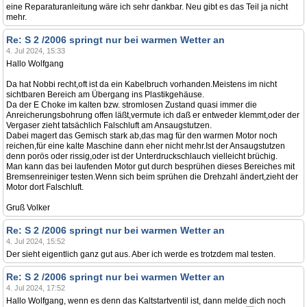
eine Reparaturanleitung wäre ich sehr dankbar. Neu gibt es das Teil ja nicht
mehr.
Re: S 2 /2006 springt nur bei warmen Wetter an
4. Jul 2024, 15:33
Hallo Wolfgang
Da hat Nobbi recht,oft ist da ein Kabelbruch vorhanden.Meistens im nicht
sichtbaren Bereich am Übergang ins Plastikgehäuse.
Da der E Choke im kalten bzw. stromlosen Zustand quasi immer die
Anreicherungsbohrung offen läßt,vermute ich daß er entweder klemmt,oder der
Vergaser zieht tatsächlich Falschluft am Ansaugstutzen.
Dabei magert das Gemisch stark ab,das mag für den warmen Motor noch
reichen,für eine kalte Maschine dann eher nicht mehr.Ist der Ansaugstutzen
denn porös oder rissig,oder ist der Unterdruckschlauch vielleicht brüchig.
Man kann das bei laufenden Motor gut durch besprühen dieses Bereiches mit
Bremsenreiniger testen.Wenn sich beim sprühen die Drehzahl ändert,zieht der
Motor dort Falschluft.
Gruß Volker
Re: S 2 /2006 springt nur bei warmen Wetter an
4. Jul 2024, 15:52
Der sieht eigentlich ganz gut aus. Aber ich werde es trotzdem mal testen.
Re: S 2 /2006 springt nur bei warmen Wetter an
4. Jul 2024, 17:52
Hallo Wolfgang, wenn es denn das Kaltstartventil ist, dann melde dich noch