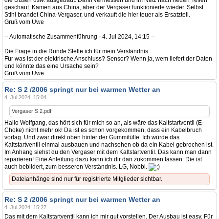
die Düsen usw. ausgebaut. Dann vermessen und im Netz nach neuen Teilen
geschaut. Kamen aus China, aber der Vergaser funktionierte wieder. Selbst
Stihl brandet China-Vergaser, und verkauft die hier teuer als Ersatzteil.
Gruß vom Uwe
-- Automatische Zusammenführung - 4. Jul 2024, 14:15 --
Die Frage in die Runde Stelle ich für mein Verständnis.
Für was ist der elektrische Anschluss? Sensor? Wenn ja, wem liefert der Daten
und könnte das eine Ursache sein?
Gruß vom Uwe
Re: S 2 /2006 springt nur bei warmen Wetter an
4. Jul 2024, 15:04
Vergaser S 2.pdf
Hallo Wolfgang, das hört sich für mich so an, als wäre das Kaltstartventil (E-
Choke) nicht mehr ok! Da ist es schon vorgekommen, dass ein Kabelbruch
vorlag. Und zwar direkt oben hinter der Gummitülle. Ich würde das
Kaltstartventil einmal ausbauen und nachsehen ob da ein Kabel gebrochen ist.
Im Anhang siehst du den Vergaser mit dem Kaltstartventil. Das kann man dann
reparieren! Eine Anleitung dazu kann ich dir dan zukommen lassen. Die ist
auch bebildert, zum besseren Verständnis. LG, Nobbi.
Dateianhänge sind nur für registrierte Mitglieder sichtbar.
Re: S 2 /2006 springt nur bei warmen Wetter an
4. Jul 2024, 15:27
Das mit dem Kaltstartventil kann ich mir gut vorstellen. Der Ausbau ist easy. Für