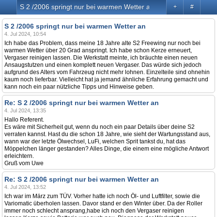
S 2 /2006 springt nur bei warmen Wetter an
+
#
S 2 /2006 springt nur bei warmen Wetter an
4. Jul 2024, 10:54
Ich habe das Problem, dass meine 18 Jahre alte S2 Freewing nur noch bei
warmen Wetter über 20 Grad anspringt. Ich habe schon Kerze erneuert,
Vergaser reinigen lassen. Die Werkstatt meinte, ich bräuchte einen neuen
Ansaugstutzen und einen komplett neuen Vergaser. Das würde sich jedoch
aufgrund des Alters vom Fahrzeug nicht mehr lohnen. Einzelteile sind ohnehin
kaum noch lieferbar. Vielleicht hat ja jemand ähnliche Erfahrung gemacht und
kann noch ein paar nützliche Tipps und Hinweise geben.
Re: S 2 /2006 springt nur bei warmen Wetter an
4. Jul 2024, 13:35
Hallo Referent.
Es wäre mit Sicherheit gut, wenn du noch ein paar Details über deine S2
verraten kannst. Hast du die schon 18 Jahre, wie sieht der Wartungsstand aus,
wann war der letzte Ölwechsel, LuFi, welchen Sprit tankst du, hat das
Möppelchen länger gestanden? Alles Dinge, die einem eine mögliche Antwort
erleichtern.
Gruß vom Uwe
Re: S 2 /2006 springt nur bei warmen Wetter an
4. Jul 2024, 13:52
Ich war im März zum TÜV. Vorher hatte ich noch Öl- und Luftfilter, sowie die
Variomatic überholen lassen. Davor stand er den Winter über. Da der Roller
immer noch schlecht ansprang,habe ich noch den Vergaser reinigen