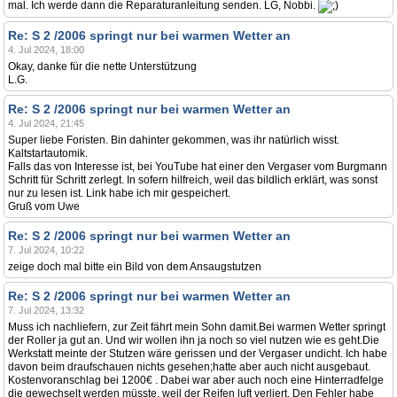
mal. Ich werde dann die Reparaturanleitung senden. LG, Nobbi.
Re: S 2 /2006 springt nur bei warmen Wetter an
4. Jul 2024, 18:00
Okay, danke für die nette Unterstützung
L.G.
Re: S 2 /2006 springt nur bei warmen Wetter an
4. Jul 2024, 21:45
Super liebe Foristen. Bin dahinter gekommen, was ihr natürlich wisst.
Kaltstartautomik.
Falls das von Interesse ist, bei YouTube hat einer den Vergaser vom Burgmann
Schritt für Schritt zerlegt. In sofern hilfreich, weil das bildlich erklärt, was sonst
nur zu lesen ist. Link habe ich mir gespeichert.
Gruß vom Uwe
Re: S 2 /2006 springt nur bei warmen Wetter an
7. Jul 2024, 10:22
zeige doch mal bitte ein Bild von dem Ansaugstutzen
Re: S 2 /2006 springt nur bei warmen Wetter an
7. Jul 2024, 13:32
Muss ich nachliefern, zur Zeit fährt mein Sohn damit.Bei warmen Wetter springt
der Roller ja gut an. Und wir wollen ihn ja noch so viel nutzen wie es geht.Die
Werkstatt meinte der Stutzen wäre gerissen und der Vergaser undicht. Ich habe
davon beim draufschauen nichts gesehen;hatte aber auch nicht ausgebaut.
Kostenvoranschlag bei 1200€ . Dabei war aber auch noch eine Hinterradfelge
die gewechselt werden müsste, weil der Reifen luft verliert. Den Fehler habe