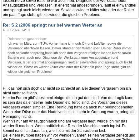
lassen.Kerze sowie Batterie war auch neu. Diagnose der Werkstatt neuer
Ansaugstutzen und Vergaser. Ist er erst mal angesprungen, läuft er einwandfrei
und springt auch leicht wieder an. Sowie es wieder kälter wird oder der Roller
ein paar Tage steht, gibt es wieder die gleichen Probleme.
Re: S 2 /2006 springt nur bei warmen Wetter an
4. Jul 2024, 14:10
Referent hat geschrieben:
Ich war im März zum TÜV. Vorher hatte ich noch Öl- und Luftfilter, sowie die
Variomatic überholen lassen. Davor stand er den Winter über. Da der Roller immer
noch schlecht ansprang,habe ich noch den Vergaser reinigen lassen.Kerze sowie
Batterie war auch neu. Diagnose der Werkstatt neuer Ansaugstutzen und
Vergaser. Ist er erst mal angesprungen, läuft er einwandfrei und springt auch leicht
wieder an. Sowie es wieder kälter wird oder der Roller ein paar Tage steht, gibt es
wieder die gleichen Probleme.
Hi, das hört sich doch gar nicht so schlecht an. Bei diesen Vergasern bin ich
nicht mehr so fit drin.
Hier im Forum gibt's bestimmt einige, die da gut drin sind. Von der Logik kann
es sein das da einzelne Teile Düsen etc. fertig sind. Die Vorgänger dieses
Vergasers waren simpler. Eine Reinigung hätte da auch nur bedingt geholfen.
Wenn eine Düse oder das Nadelventil nicht mehr in Ordnung waren, bringt die
Reinigung nichts.
Wenn's nur am Ansaugschlauch und am Vergaser liegt, würde ich mir das
wieder fit machen. Wenn natürlich der Rest der Maschine noch top ist. Es
kommt natürlich darauf an, wie fit du mit der Schrauberei bist.
Bei einem Kumpel haben wir vor wenigen Jahren seinen Vergaser zerlegt und