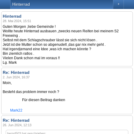
Hinterrad
+
Hinterrad
28. Mai 2024, 15:51
Guten Morgen ,liebe Gemeinde !
Wollte heute Hinterrad ausbauen ,zwecks neuen Reifen bei meinem S2
Freewing .
Selbst mit dem Schlagschrauber lässt sie sich nicht lösen .
Jetzt ist die Mutter schon so abgenudelt ,das gar nix mehr geht .
Hat irgendjemand eine Idee ,was ich machen könnte ?
Bin ziemlich ratlos .
Vielen Dank schon mal im voraus !!
Lg. Mark
Re: Hinterrad
2. Jun 2024, 16:37
Moin,
Besteht das problem immer noch ?
Für diesen Beitrag danken
Mark22
Re: Hinterrad
26. Jun 2024, 12:13
bernd503 hat geschrieben: