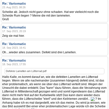
Re: Variomatic
23. Aug 2023, 08:26
Scheibe ab. Jedoch nicht ganz ohne schaden. Hat wer vielleicht noch die
Scheide Rum liegen ? Meine die mit den lammelen.
Gruß
Re: Variomatic
17. Sep 2023, 20:19
Zeig sie mal hier.
Re: Variomatic
18. Sep 2023, 16:41
Oh....wieder alles zusammen. Defekt sind drei Lamellen.
Re: Variomatic
18. Sep 2023, 17:55
Defekte Lamellen am Lüfterrad.pdf
Hallo Kalle, es kommt darauf an, wie die defekten Lamellen am Lüfterrad
liegen. Wenn sie alle nacheinander (zusammen hängend) defekt sind, ist das
eher problematisch, als wenn sie über das Lüfterrad verteilt sind. Wegen der
Unwucht die dabei entsteht. Das "kann" dazu führen, dass die Verzahnung vom
Lüfterrad in Mitleidenschaft gezogen wird und somit irgendwann das Lüfterrad
dann nicht mehr fest auf der Kurbelwelle sitzt! Das kann dann wieder dazu
führen, dass die Lüfterscheibe "eiert" und den Keilriemen zerstört...
Im
Anhang habe ich es mal dargestellt, wie ich das meine. Du wirst ja wissen, wie
das Bild aussieht! Bei einer eher problematischen Lage würde ich die Scheibe