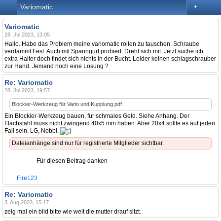
Variomatic
+
Variomatic
28. Jul 2023, 13:05
Hallo. Habe das Problem meine variomatic rollen zu tauschen. Schraube
verdammt Fest. Auch mit Spanngurt probiert. Dreht sich mit. Jetzt suche ich
extra Halter doch findet sich nichts in der Bucht. Leider keinen schlagschrauber
zur Hand. Jemand noch eine Lösung ?
Re: Variomatic
28. Jul 2023, 19:57
Blockier-Werkzeug für Vario und Kupplung.pdf
Ein Blockier-Werkzeug bauen, für schmales Geld. Siehe Anhang. Der
Flachstahl muss nicht zwingend 40x5 mm haben. Aber 20x4 sollte es auf jeden
Fall sein. LG, Nobbi.
Dateianhänge sind nur für registrierte Mitglieder sichtbar.
Für diesen Beitrag danken
Fire123
Re: Variomatic
3. Aug 2023, 15:17
zeig mal ein bild bitte wie weit die mutter drauf sitzt.