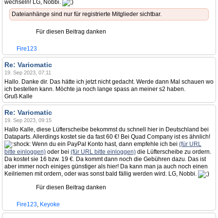
wechseln! LG, Nobbi.
Dateianhänge sind nur für registrierte Mitglieder sichtbar.
Für diesen Beitrag danken
Fire123
Re: Variomatic
19. Sep 2023, 07:11
Hallo. Danke dir. Das hätte ich jetzt nicht gedacht. Werde dann Mal schauen wo
ich bestellen kann. Möchte ja noch lange spass an meiner s2 haben.
Gruß Kalle
Re: Variomatic
19. Sep 2023, 09:15
Hallo Kalle, diese Lüfterscheibe bekommst du schnell hier in Deutschland bei
Dataparts. Allerdings kostet sie da fast 60 €! Bei Quad Company ist es ähnlich!
Wenn du ein PayPal Konto hast, dann empfehle ich bei
(für URL
bitte einloggen)
oder bei
(für URL bitte einloggen)
die Lüfterscheibe zu ordern.
Da kostet sie 16 bzw. 19 €. Da kommt dann noch die Gebühren dazu. Das ist
aber immer noch einiges günstiger als hier! Da kann man ja auch noch einen
Keilriemen mit ordern, oder was sonst bald fällig werden wird. LG, Nobbi.
Für diesen Beitrag danken
Fire123
,
Keyoke