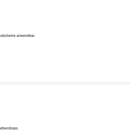
gutscheine anwendbar.
artnershops.