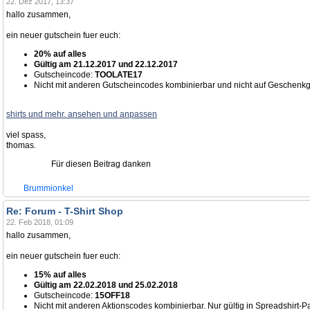
22. Dez 2017, 13:37
hallo zusammen,
ein neuer gutschein fuer euch:
20% auf alles
Gültig am 21.12.2017 und 22.12.2017
Gutscheincode:
TOOLATE17
Nicht mit anderen Gutscheincodes kombinierbar und nicht auf Geschenk
shirts und mehr. ansehen und anpassen
viel spass,
thomas.
Für diesen Beitrag danken
Brummionkel
Re: Forum - T-Shirt Shop
22. Feb 2018, 01:09
hallo zusammen,
ein neuer gutschein fuer euch:
15% auf alles
Gültig am 22.02.2018 und 25.02.2018
Gutscheincode:
15OFF18
Nicht mit anderen Aktionscodes kombinierbar. Nur gültig in Spreadshirt-P