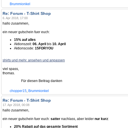
Brummionkel
Re: Forum - T-Shirt Shop
6. Apr 2018, 17:00
hallo zusammen,
ein neuer gutschein fuer euch:
15% auf alles
Aktionszeit:
06. April
bis
10. April
Aktionscode:
15FORYOU
shirts und mehr. ansehen und anpassen
viel spass,
thomas.
Für diesen Beitrag danken
chopper15
,
Brummionkel
Re: Forum - T-Shirt Shop
17. Apr 2018, 00:08
hallo zusammen,
ein neuer gutschein fuer euch:
satter
nachlass, aber leider
nur kurz
:
20% Rabatt auf das gesamte Sortiment