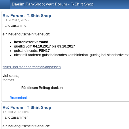
Daelim Fan-Shop; war: Forum - T-Shirt Shop
Re: Forum - T-Shirt Shop
5. Okt 2017, 20:55
hallo zusammen,
ein neuer gutschein fuer euch:
kostenloser versand
gueltig vom
04.10.2017
bis
09.10.2017
gutscheincode:
FSH17
nicht mit anderen gutscheincodes kombinierbar. gueltig bei standardvers
shirts und mehr betrachten/anpassen
.
viel spass,
thomas.
Für diesen Beitrag danken
Brummionkel
Re: Forum - T-Shirt Shop
17. Okt 2017, 00:18
hallo zusammen,
ein neuer gutschein fuer euch: