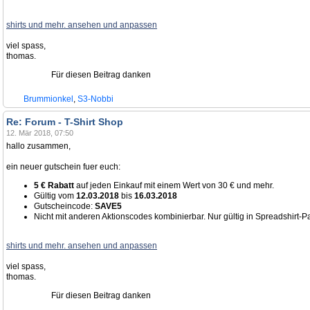
shirts und mehr. ansehen und anpassen
viel spass,
thomas.
Für diesen Beitrag danken
Brummionkel
,
S3-Nobbi
Re: Forum - T-Shirt Shop
12. Mär 2018, 07:50
hallo zusammen,
ein neuer gutschein fuer euch:
5 € Rabatt
auf jeden Einkauf mit einem Wert von 30 € und mehr.
Gültig vom
12.03.2018
bis
16.03.2018
Gutscheincode:
SAVE5
Nicht mit anderen Aktionscodes kombinierbar. Nur gültig in Spreadshirt-P
shirts und mehr. ansehen und anpassen
viel spass,
thomas.
Für diesen Beitrag danken