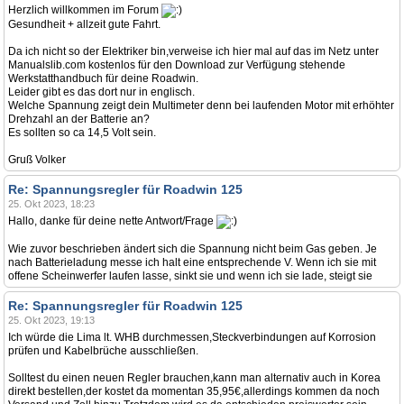
Herzlich willkommen im Forum
Gesundheit + allzeit gute Fahrt.
Da ich nicht so der Elektriker bin,verweise ich hier mal auf das im Netz unter
Manualslib.com kostenlos für den Download zur Verfügung stehende
Werkstatthandbuch für deine Roadwin.
Leider gibt es das dort nur in englisch.
Welche Spannung zeigt dein Multimeter denn bei laufenden Motor mit erhöhter
Drehzahl an der Batterie an?
Es sollten so ca 14,5 Volt sein.
Gruß Volker
Re: Spannungsregler für Roadwin 125
25. Okt 2023, 18:23
Hallo, danke für deine nette Antwort/Frage
Wie zuvor beschrieben ändert sich die Spannung nicht beim Gas geben. Je
nach Batterieladung messe ich halt eine entsprechende V. Wenn ich sie mit
offene Scheinwerfer laufen lasse, sinkt sie und wenn ich sie lade, steigt sie
Re: Spannungsregler für Roadwin 125
25. Okt 2023, 19:13
Ich würde die Lima lt. WHB durchmessen,Steckverbindungen auf Korrosion
prüfen und Kabelbrüche ausschließen.
Solltest du einen neuen Regler brauchen,kann man alternativ auch in Korea
direkt bestellen,der kostet da momentan 35,95€,allerdings kommen da noch