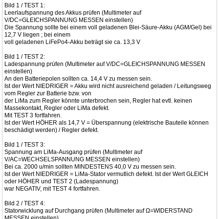
Bild 1 / TEST 1:
Leerlaufspannung des Akkus prüfen (Multimeter auf
V/DC=GLEICHSPANNUNG MESSEN einstellen)
Die Spannung sollte bei einem voll geladenen Blei-Säure-Akku (AGM/Gel) bei
12,7 V liegen ; bei einem
voll geladenen LiFePo4-Akku beträgt sie ca. 13,3 V
Bild 1 / TEST 2:
Ladespannung prüfen (Multimeter auf V/DC=GLEICHSPANNUNG MESSEN
einstellen)
An den Batteriepolen sollten ca. 14,4 V zu messen sein.
Ist der Wert NIEDRIGER = Akku wird nicht ausreichend geladen / Leitungsweg
vom Regler zur Batterie bzw. von
der LiMa zum Regler könnte unterbrochen sein, Regler hat evtl. keinen
Massekontakt, Regler oder LiMa defekt.
Mit TEST 3 fortfahren.
Ist der Wert HÖHER als 14,7 V = Überspannung (elektrische Bauteile können
beschädigt werden) / Regler defekt.
Bild 1 / TEST 3:
Spannung am LiMa-Ausgang prüfen (Multimeter auf
V/AC=WECHSELSPANNUNG MESSEN einstellen)
Bei ca. 2000 u/min sollten MINDESTENS 40,0 V zu messen sein.
Ist der Wert NIEDRIGER = LiMa-Stator vermutlich defekt. Ist der Wert GLEICH
oder HÖHER und TEST 2 (Ladespannung)
war NEGATIV, mit TEST 4 fortfahren.
Bild 2 / TEST 4:
Statorwicklung auf Durchgang prüfen (Multimeter auf Ω=WIDERSTAND
MESSEN einstellen)