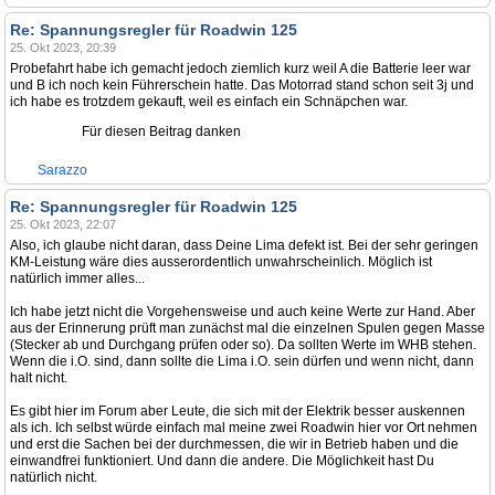
Re: Spannungsregler für Roadwin 125
25. Okt 2023, 20:39
Probefahrt habe ich gemacht jedoch ziemlich kurz weil A die Batterie leer war
und B ich noch kein Führerschein hatte. Das Motorrad stand schon seit 3j und
ich habe es trotzdem gekauft, weil es einfach ein Schnäpchen war.
Für diesen Beitrag danken
Sarazzo
Re: Spannungsregler für Roadwin 125
25. Okt 2023, 22:07
Also, ich glaube nicht daran, dass Deine Lima defekt ist. Bei der sehr geringen
KM-Leistung wäre dies ausserordentlich unwahrscheinlich. Möglich ist
natürlich immer alles...
Ich habe jetzt nicht die Vorgehensweise und auch keine Werte zur Hand. Aber
aus der Erinnerung prüft man zunächst mal die einzelnen Spulen gegen Masse
(Stecker ab und Durchgang prüfen oder so). Da sollten Werte im WHB stehen.
Wenn die i.O. sind, dann sollte die Lima i.O. sein dürfen und wenn nicht, dann
halt nicht.
Es gibt hier im Forum aber Leute, die sich mit der Elektrik besser auskennen
als ich. Ich selbst würde einfach mal meine zwei Roadwin hier vor Ort nehmen
und erst die Sachen bei der durchmessen, die wir in Betrieb haben und die
einwandfrei funktioniert. Und dann die andere. Die Möglichkeit hast Du
natürlich nicht.