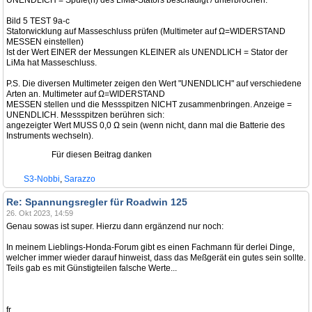
UNENDLICH = Spule(n) des LiMa-Stators beschädigt / unterbrochen.
Bild 5 TEST 9a-c
Statorwicklung auf Masseschluss prüfen (Multimeter auf Ω=WIDERSTAND
MESSEN einstellen)
Ist der Wert EINER der Messungen KLEINER als UNENDLICH = Stator der
LiMa hat Masseschluss.
P.S. Die diversen Multimeter zeigen den Wert "UNENDLICH" auf verschiedene
Arten an. Multimeter auf Ω=WIDERSTAND
MESSEN stellen und die Messspitzen NICHT zusammenbringen. Anzeige =
UNENDLICH. Messspitzen berühren sich:
angezeigter Wert MUSS 0,0 Ω sein (wenn nicht, dann mal die Batterie des
Instruments wechseln).
Für diesen Beitrag danken
S3-Nobbi
,
Sarazzo
Re: Spannungsregler für Roadwin 125
26. Okt 2023, 14:59
Genau sowas ist super. Hierzu dann ergänzend nur noch:
In meinem Lieblings-Honda-Forum gibt es einen Fachmann für derlei Dinge,
welcher immer wieder darauf hinweist, dass das Meßgerät ein gutes sein sollte.
Teils gab es mit Günstigteilen falsche Werte...
fr