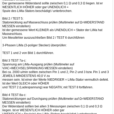
Der gemessene Widerstand sollte zwischen 0,1 Ω und 0,3 Ω liegen. Ist er
WESENTLICH HÖHER oder gar UNENDLICH =
Spule des LiMa-Stators beschädigt / unterbrochen.
Bild 2 / TEST 5:
Statorwicklung auf Masseschluss prüfen (Multimeter auf Ω=WIDERSTAND
MESSEN einstellen)
Ist der gemessene Wert KLEINER als UNENDLICH = Stator der LiMa hat
Masseschluss.
Um Messfehler auszuschließen Bild 2 / TEST 6 durchführen
3-Phasen LiMa (3-poliger Stecker) überprüfen:
TEST 1 und 2 von Bild 1 durchführen.
Bild 3 TEST 7a-c:
Spannung am LiMa-Ausgang prüfen (Multimeter auf
V/AC=WECHSELSPANNUNG MESSEN einstellen)
Bei ca. 2000 u/min sollten zwischen Pin 1 und 2, Pin 2 und 3 bzw. Pin 1 und 3
JEWEILS MINDESTENS 40,0 V zu
messen sein. Ist einer der Werte NIEDRIGER = LiMa-Stator vermutlich defekt.
Ist der Wert GLEICH oder HÖHER
und TEST 2 (Ladespannung) war NEGATIV, mit TEST 8 fortfahren.
Bild 4 TEST 8a-c:
Statorwicklungen auf Durchgang prüfen (Multimeter auf Ω=WIDERSTAND
MESSEN einstellen)
Der Widerstand sollten bei allen 3 Messungen zwischen 0,1 Ω und 0,3 Ω
liegen. Ist er WESENTLICH HÖHER oder gar