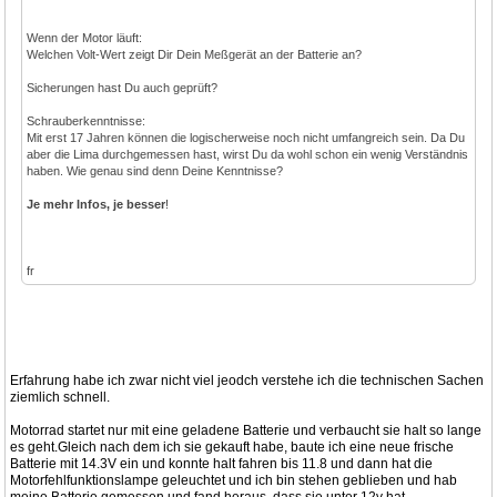
Wenn der Motor läuft:
Welchen Volt-Wert zeigt Dir Dein Meßgerät an der Batterie an?
Sicherungen hast Du auch geprüft?
Schrauberkenntnisse:
Mit erst 17 Jahren können die logischerweise noch nicht umfangreich sein. Da Du
aber die Lima durchgemessen hast, wirst Du da wohl schon ein wenig Verständnis
haben. Wie genau sind denn Deine Kenntnisse?
Je mehr Infos, je besser
!
fr
Erfahrung habe ich zwar nicht viel jeodch verstehe ich die technischen Sachen
ziemlich schnell.
Motorrad startet nur mit eine geladene Batterie und verbaucht sie halt so lange
es geht.Gleich nach dem ich sie gekauft habe, baute ich eine neue frische
Batterie mit 14.3V ein und konnte halt fahren bis 11.8 und dann hat die
Motorfehlfunktionslampe geleuchtet und ich bin stehen geblieben und hab