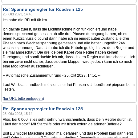
Re: Spannungsregler für Roadwin 125
25. Okt 2023, 14:46
Ich habe die RFI mit 6k km.
Ich dachte zuerst, dass die Lichtmaschine nich funktioniert und habe
dementsprechend gemessen ob alle drei Phasen durchgang haben, ob es
einen Kurzschluss gibt und dann habe ich im eingebauten Zustand alle drei
Phasen nach Wechselspannung gemessen und alle hatten ungefähr 24V
wechselspannung. Danach habe ich die Kabeln gefolgt bis zu dem Regler und
sie mal angeschaut. Die drei gelben Kabel vom Regler haben keinen
Durchgang und somit dachte ich mir, dass ich den Regler mal tauschen soll. Ich
bin mir zwar nicht sicher, dass es dann klappen wird, jedoch kann ich so noch
eine Möglichkeit ausschließen.
-- Automatische Zusammenführung - 25. Okt 2023, 14:51 --
Laut Werkstatthandbuch müssen alle drei Phasen sich berühren/ piepsen beim
Testen.
(für URL bitte einloggen)
Re: Spannungsregler für Roadwin 125
25. Okt 2023, 15:14
Also, bei 6.000 ist es sehr, sehr unwahrscheinlich, dass Dein Regler durch ist.
Läuft der Motor? Mit Starthilfe oder mit frisch extern geladener Batterie?
Bist Du mit der Maschine schon mal gefahren und das Problem kam dann erst