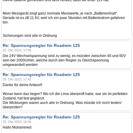
meine Batterie gemessen und fand heraus, dass sie unter 12v hat.
Mein Messgerät zeigt ganz normale Messwerte, je nach „Batterieinhalt“.
Gerade ist es zB 11.6V, weil ich ein paar Stunden mit Batteriestrom gefahren
bin.
Sicherungen sind alle in Ordnung
Re: Spannungsregler für Roadwin 125
25. Okt 2023, 17:05
Die 24V Wechselspannung sind zu wenig, es müssten zwischen 40 und 60V
sein bei 2000U/min, welche durch den Regler zu Gleichspannung
umgewandelt werden
Re: Spannungsregler für Roadwin 125
25. Okt 2023, 17:42
Danke für deine Antwort!
Woran kann das liegen? Wo ich die Lima überprüft habe, war sie im perfekten
Zustand, hat fast geglänzt.
Die Wicklungen waren auch alle in Ordnung. Was müsste ich noch testen/
überprüfen?
Re: Spannungsregler für Roadwin 125
25. Okt 2023, 18:08
Hallo Muhammed