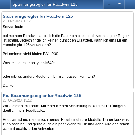
Spannungsregler für Roadwin 125
+
#
Spannungsregler für Roadwin 125
25. Okt 2023, 11:53
Servus leute
bei meinem Roadwin ladet sich die Batterie nicht und ich vermute, der Regler
ist schuld. Jedoch finde ich keinen günstigen Ersatzteil. Kann ich eins für ein
Yamaha ybr 125 verwenden?
Bei meinem steht hinten BA1-R30
Was ich bei mir hab: yhc sh640d
oder gibt es andere Regler dir für mich passen könnten?
Danke
Re: Spannungsregler für Roadwin 125
25. Okt 2023, 13:12
Willkommen im Forum. Mit einer kleinen Vorstellung bekommst Du übrigens
deutlich mehr Feedback...
Roadwin ist nicht spezifisch genug. Es gibt mehrere Modelle. Daher kurz was
zur Maschine und gerne auch ein paar Worte zu Dir und dann wird das schon
was mit qualifizierten Antworten...