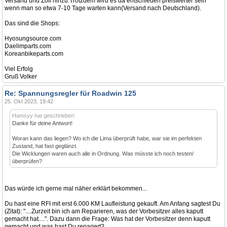
Versand und Zoll hinzu.Trotzdem wird es da entschieden preiswerter sein
wenn man so etwa 7-10 Tage warten kann(Versand nach Deutschland).
Das sind die Shops:
Hyosungsource.com
Daelimparts.com
Koreanbikeparts.com
Viel Erfolg
Gruß Volker
Re: Spannungsregler für Roadwin 125
25. Okt 2023, 19:42
Hamsyy hat geschrieben:
Danke für deine Antwort!
Woran kann das liegen? Wo ich die Lima überprüft habe, war sie im perfekten
Zustand, hat fast geglänzt.
Die Wicklungen waren auch alle in Ordnung. Was müsste ich noch testen/
überprüfen?
Das würde ich gerne mal näher erklärt bekommen...
Du hast eine RFI mit erst 6.000 KM Laufleistung gekauft. Am Anfang sagtest Du
(Zitat): "....Zurzeit bin ich am Reparieren, was der Vorbesitzer alles kaputt
gemacht hat....". Dazu dann die Frage: Was hat der Vorbesitzer denn kaputt
gemacht und was hast Du repariert?