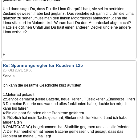
Und dann sagst Du, dass Du die Lima überprüft hast, sie sei im perfekten
Zustand gewesen, habe fast geglänzt. Das verstehe ich gar nicht. Um die Lima
glänzen zu sehen, muss man den linken Motordeckel abmachen, denn die
Lima sitzt dort im Motordeckel. Warum hast Du den Motordeckel abgemacht?
Hatte sie ggf. nen Unfall und Du hast einen anderen Deckel und eine andere
Lima verbaut?
fr
Re: Spannungsregler für Roadwin 125
25. Okt 2023, 19:58
Servus
ich kann die gesamte Geschichte kurz auflisten
1:Motorrad gekauft
2:Service gemacht (Neue Batterie, neue Reifen, Flüssigkeiten,Zündkerze,Filter)
3:Da meine Batterie neu war und alles funktioniert habe, dachte ich mir, ich
kann los fahren
4:Bin ein paar Stunden ohne Probleme gefahren
5: Plötzlich hat mein Tacho gespinnt, Blinker nicht funktioniert und ich habe
angehalten
6:ÖAMTC(ADAC) ist gekommen, hat Starthilfe gegeben und alles lief wieder.
7: Der Pannenhelfer hat meine Batterie gemessen und gesagt, dass das
Problem an meine Lima liegt