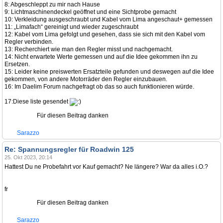
8: Abgeschleppt zu mir nach Hause
9: Lichtmaschinendeckel geöffnet und eine Sichtprobe gemacht
10: Verkleidung ausgeschraubt und Kabel vom Lima angeschaut+ gemessen
11: „Limafach“ gereinigt und wieder zugeschraubt
12: Kabel vom Lima gefolgt und gesehen, dass sie sich mit den Kabel vom
Regler verbinden.
13: Recherchiert wie man den Regler misst und nachgemacht.
14: Nicht erwartete Werte gemessen und auf die Idee gekommen ihn zu
Ersetzen.
15: Leider keine preiswerten Ersatzteile gefunden und deswegen auf die Idee
gekommen, von andere Motorräder den Regler einzubauen.
16: Im Daelim Forum nachgefragt ob das so auch funktionieren würde.
17:Diese liste gesendet
Für diesen Beitrag danken
Sarazzo
Re: Spannungsregler für Roadwin 125
25. Okt 2023, 20:14
Hattest Du ne Probefahrt vor Kauf gemacht? Ne längere? War da alles i.O.?
fr
Für diesen Beitrag danken
Sarazzo