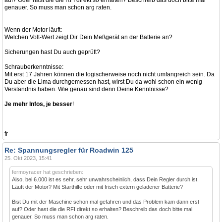
auf? Oder hast die die RFI direkt so erhalten? Beschreib das doch bitte mal
genauer. So muss man schon arg raten.
Wenn der Motor läuft:
Welchen Volt-Wert zeigt Dir Dein Meßgerät an der Batterie an?
Sicherungen hast Du auch geprüft?
Schrauberkenntnisse:
Mit erst 17 Jahren können die logischerweise noch nicht umfangreich sein. Da
Du aber die Lima durchgemessen hast, wirst Du da wohl schon ein wenig
Verständnis haben. Wie genau sind denn Deine Kenntnisse?
Je mehr Infos, je besser
!
fr
Re: Spannungsregler für Roadwin 125
25. Okt 2023, 15:41
fermoyracer hat geschrieben:
Also, bei 6.000 ist es sehr, sehr unwahrscheinlich, dass Dein Regler durch ist.
Läuft der Motor? Mit Starthilfe oder mit frisch extern geladener Batterie?
Bist Du mit der Maschine schon mal gefahren und das Problem kam dann erst
auf? Oder hast die die RFI direkt so erhalten? Beschreib das doch bitte mal
genauer. So muss man schon arg raten.