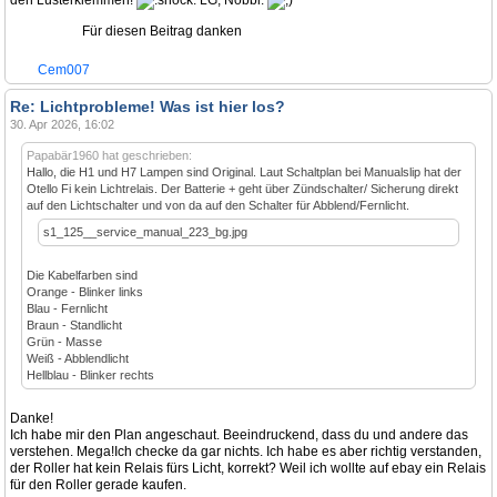
den Lüsterklemmen!
LG, Nobbi.
Für diesen Beitrag danken
Cem007
Re: Lichtprobleme! Was ist hier los?
30. Apr 2026, 16:02
Papabär1960 hat geschrieben:
Hallo, die H1 und H7 Lampen sind Original. Laut Schaltplan bei Manualslip hat der
Otello Fi kein Lichtrelais. Der Batterie + geht über Zündschalter/ Sicherung direkt
auf den Lichtschalter und von da auf den Schalter für Abblend/Fernlicht.
s1_125__service_manual_223_bg.jpg
Die Kabelfarben sind
Orange - Blinker links
Blau - Fernlicht
Braun - Standlicht
Grün - Masse
Weiß - Abblendlicht
Hellblau - Blinker rechts
Danke!
Ich habe mir den Plan angeschaut. Beeindruckend, dass du und andere das
verstehen. Mega!Ich checke da gar nichts. Ich habe es aber richtig verstanden,
der Roller hat kein Relais fürs Licht, korrekt? Weil ich wollte auf ebay ein Relais
für den Roller gerade kaufen.