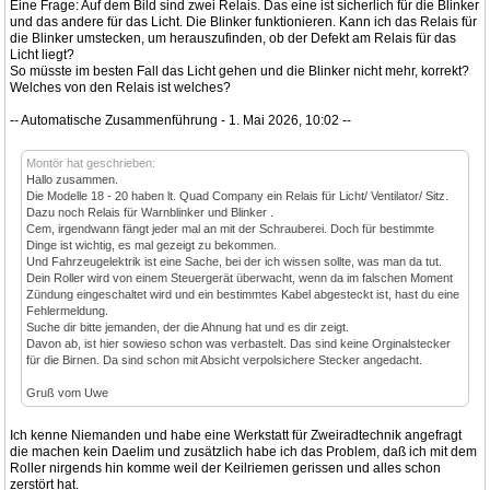
Eine Frage: Auf dem Bild sind zwei Relais. Das eine ist sicherlich für die Blinker
und das andere für das Licht. Die Blinker funktionieren. Kann ich das Relais für
die Blinker umstecken, um herauszufinden, ob der Defekt am Relais für das
Licht liegt?
So müsste im besten Fall das Licht gehen und die Blinker nicht mehr, korrekt?
Welches von den Relais ist welches?
-- Automatische Zusammenführung - 1. Mai 2026, 10:02 --
Montör hat geschrieben:
Hallo zusammen.
Die Modelle 18 - 20 haben lt. Quad Company ein Relais für Licht/ Ventilator/ Sitz.
Dazu noch Relais für Warnblinker und Blinker .
Cem, irgendwann fängt jeder mal an mit der Schrauberei. Doch für bestimmte
Dinge ist wichtig, es mal gezeigt zu bekommen.
Und Fahrzeugelektrik ist eine Sache, bei der ich wissen sollte, was man da tut.
Dein Roller wird von einem Steuergerät überwacht, wenn da im falschen Moment
Zündung eingeschaltet wird und ein bestimmtes Kabel abgesteckt ist, hast du eine
Fehlermeldung.
Suche dir bitte jemanden, der die Ahnung hat und es dir zeigt.
Davon ab, ist hier sowieso schon was verbastelt. Das sind keine Orginalstecker
für die Birnen. Da sind schon mit Absicht verpolsichere Stecker angedacht.
Gruß vom Uwe
Ich kenne Niemanden und habe eine Werkstatt für Zweiradtechnik angefragt
die machen kein Daelim und zusätzlich habe ich das Problem, daß ich mit dem
Roller nirgends hin komme weil der Keilriemen gerissen und alles schon
zerstört hat.