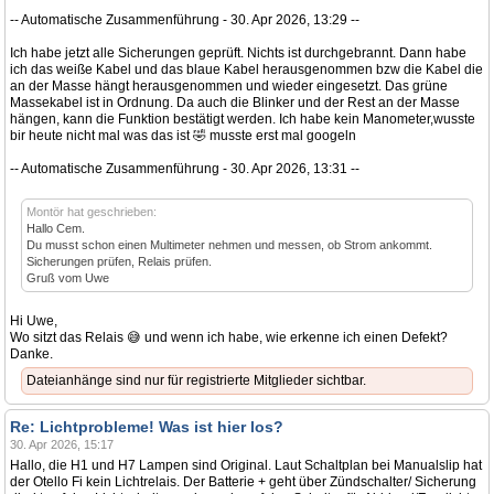
-- Automatische Zusammenführung - 30. Apr 2026, 13:29 --
Ich habe jetzt alle Sicherungen geprüft. Nichts ist durchgebrannt. Dann habe
ich das weiße Kabel und das blaue Kabel herausgenommen bzw die Kabel die
an der Masse hängt herausgenommen und wieder eingesetzt. Das grüne
Massekabel ist in Ordnung. Da auch die Blinker und der Rest an der Masse
hängen, kann die Funktion bestätigt werden. Ich habe kein Manometer,wusste
bir heute nicht mal was das ist 🤣 musste erst mal googeln
-- Automatische Zusammenführung - 30. Apr 2026, 13:31 --
Montör hat geschrieben:
Hallo Cem.
Du musst schon einen Multimeter nehmen und messen, ob Strom ankommt.
Sicherungen prüfen, Relais prüfen.
Gruß vom Uwe
Hi Uwe,
Wo sitzt das Relais 😅 und wenn ich habe, wie erkenne ich einen Defekt?
Danke.
Dateianhänge sind nur für registrierte Mitglieder sichtbar.
Re: Lichtprobleme! Was ist hier los?
30. Apr 2026, 15:17
Hallo, die H1 und H7 Lampen sind Original. Laut Schaltplan bei Manualslip hat
der Otello Fi kein Lichtrelais. Der Batterie + geht über Zündschalter/ Sicherung