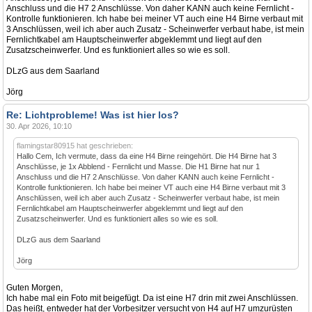
Anschluss und die H7 2 Anschlüsse. Von daher KANN auch keine Fernlicht -
Kontrolle funktionieren. Ich habe bei meiner VT auch eine H4 Birne verbaut mit
3 Anschlüssen, weil ich aber auch Zusatz - Scheinwerfer verbaut habe, ist mein
Fernlichtkabel am Hauptscheinwerfer abgeklemmt und liegt auf den
Zusatzscheinwerfer. Und es funktioniert alles so wie es soll.
DLzG aus dem Saarland
Jörg
Re: Lichtprobleme! Was ist hier los?
30. Apr 2026, 10:10
flamingstar80915 hat geschrieben:
Hallo Cem, Ich vermute, dass da eine H4 Birne reingehört. Die H4 Birne hat 3
Anschlüsse, je 1x Abblend - Fernlicht und Masse. Die H1 Birne hat nur 1
Anschluss und die H7 2 Anschlüsse. Von daher KANN auch keine Fernlicht -
Kontrolle funktionieren. Ich habe bei meiner VT auch eine H4 Birne verbaut mit 3
Anschlüssen, weil ich aber auch Zusatz - Scheinwerfer verbaut habe, ist mein
Fernlichtkabel am Hauptscheinwerfer abgeklemmt und liegt auf den
Zusatzscheinwerfer. Und es funktioniert alles so wie es soll.
DLzG aus dem Saarland
Jörg
Guten Morgen,
Ich habe mal ein Foto mit beigefügt. Da ist eine H7 drin mit zwei Anschlüssen.
Das heißt, entweder hat der Vorbesitzer versucht von H4 auf H7 umzurüsten