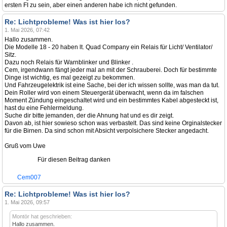
ersten FI zu sein, aber einen anderen habe ich nicht gefunden.
Re: Lichtprobleme! Was ist hier los?
1. Mai 2026, 07:42
Hallo zusammen.
Die Modelle 18 - 20 haben lt. Quad Company ein Relais für Licht/ Ventilator/
Sitz.
Dazu noch Relais für Warnblinker und Blinker .
Cem, irgendwann fängt jeder mal an mit der Schrauberei. Doch für bestimmte
Dinge ist wichtig, es mal gezeigt zu bekommen.
Und Fahrzeugelektrik ist eine Sache, bei der ich wissen sollte, was man da tut.
Dein Roller wird von einem Steuergerät überwacht, wenn da im falschen
Moment Zündung eingeschaltet wird und ein bestimmtes Kabel abgesteckt ist,
hast du eine Fehlermeldung.
Suche dir bitte jemanden, der die Ahnung hat und es dir zeigt.
Davon ab, ist hier sowieso schon was verbastelt. Das sind keine Orginalstecker
für die Birnen. Da sind schon mit Absicht verpolsichere Stecker angedacht.
Gruß vom Uwe
Für diesen Beitrag danken
Cem007
Re: Lichtprobleme! Was ist hier los?
1. Mai 2026, 09:57
Montör hat geschrieben:
Hallo zusammen.