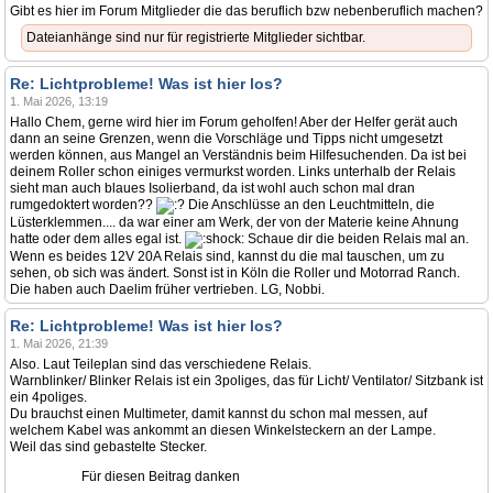
Gibt es hier im Forum Mitglieder die das beruflich bzw nebenberuflich machen?
Dateianhänge sind nur für registrierte Mitglieder sichtbar.
Re: Lichtprobleme! Was ist hier los?
1. Mai 2026, 13:19
Hallo Chem, gerne wird hier im Forum geholfen! Aber der Helfer gerät auch
dann an seine Grenzen, wenn die Vorschläge und Tipps nicht umgesetzt
werden können, aus Mangel an Verständnis beim Hilfesuchenden. Da ist bei
deinem Roller schon einiges vermurkst worden. Links unterhalb der Relais
sieht man auch blaues Isolierband, da ist wohl auch schon mal dran
rumgedoktert worden??
Die Anschlüsse an den Leuchtmitteln, die
Lüsterklemmen.... da war einer am Werk, der von der Materie keine Ahnung
hatte oder dem alles egal ist.
Schaue dir die beiden Relais mal an.
Wenn es beides 12V 20A Relais sind, kannst du die mal tauschen, um zu
sehen, ob sich was ändert. Sonst ist in Köln die Roller und Motorrad Ranch.
Die haben auch Daelim früher vertrieben. LG, Nobbi.
Re: Lichtprobleme! Was ist hier los?
1. Mai 2026, 21:39
Also. Laut Teileplan sind das verschiedene Relais.
Warnblinker/ Blinker Relais ist ein 3poliges, das für Licht/ Ventilator/ Sitzbank ist
ein 4poliges.
Du brauchst einen Multimeter, damit kannst du schon mal messen, auf
welchem Kabel was ankommt an diesen Winkelsteckern an der Lampe.
Weil das sind gebastelte Stecker.
Für diesen Beitrag danken