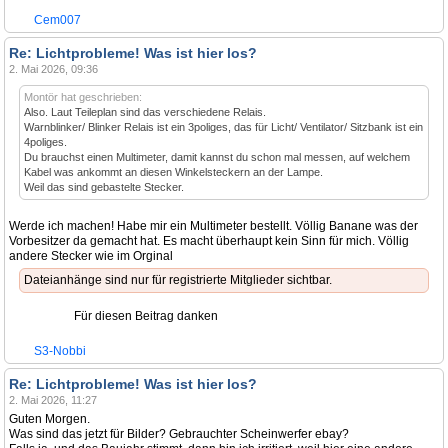
Cem007
Re: Lichtprobleme! Was ist hier los?
2. Mai 2026, 09:36
Montör hat geschrieben:
Also. Laut Teileplan sind das verschiedene Relais.
Warnblinker/ Blinker Relais ist ein 3poliges, das für Licht/ Ventilator/ Sitzbank ist ein
4poliges.
Du brauchst einen Multimeter, damit kannst du schon mal messen, auf welchem
Kabel was ankommt an diesen Winkelsteckern an der Lampe.
Weil das sind gebastelte Stecker.
Werde ich machen! Habe mir ein Multimeter bestellt. Völlig Banane was der
Vorbesitzer da gemacht hat. Es macht überhaupt kein Sinn für mich. Völlig
andere Stecker wie im Orginal
Dateianhänge sind nur für registrierte Mitglieder sichtbar.
Für diesen Beitrag danken
S3-Nobbi
Re: Lichtprobleme! Was ist hier los?
2. Mai 2026, 11:27
Guten Morgen.
Was sind das jetzt für Bilder? Gebrauchter Scheinwerfer ebay?