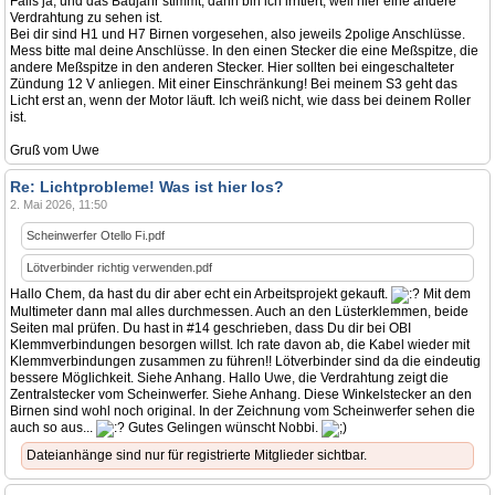
Falls ja, und das Baujahr stimmt, dann bin ich irritiert, weil hier eine andere
Verdrahtung zu sehen ist.
Bei dir sind H1 und H7 Birnen vorgesehen, also jeweils 2polige Anschlüsse.
Mess bitte mal deine Anschlüsse. In den einen Stecker die eine Meßspitze, die
andere Meßspitze in den anderen Stecker. Hier sollten bei eingeschalteter
Zündung 12 V anliegen. Mit einer Einschränkung! Bei meinem S3 geht das
Licht erst an, wenn der Motor läuft. Ich weiß nicht, wie dass bei deinem Roller
ist.
Gruß vom Uwe
Re: Lichtprobleme! Was ist hier los?
2. Mai 2026, 11:50
Scheinwerfer Otello Fi.pdf
Lötverbinder richtig verwenden.pdf
Hallo Chem, da hast du dir aber echt ein Arbeitsprojekt gekauft.
Mit dem
Multimeter dann mal alles durchmessen. Auch an den Lüsterklemmen, beide
Seiten mal prüfen. Du hast in #14 geschrieben, dass Du dir bei OBI
Klemmverbindungen besorgen willst. Ich rate davon ab, die Kabel wieder mit
Klemmverbindungen zusammen zu führen!! Lötverbinder sind da die eindeutig
bessere Möglichkeit. Siehe Anhang. Hallo Uwe, die Verdrahtung zeigt die
Zentralstecker vom Scheinwerfer. Siehe Anhang. Diese Winkelstecker an den
Birnen sind wohl noch original. In der Zeichnung vom Scheinwerfer sehen die
auch so aus...
Gutes Gelingen wünscht Nobbi.
Dateianhänge sind nur für registrierte Mitglieder sichtbar.