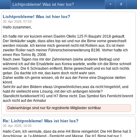
Lichtprobleme! Was ist hier los?
+
#
Lichtprobleme! Was ist hier los?
30. Apr 2026, 07:53
Hallo zusammen,
Ich hatte mir vor kurzem einen Daelim Otello 125 Fi Baujahr 2018 gekauft.
Der Verkäufer sagte, dass alles top sei und nur die Birne vorne gewechselt
werden müsste. Ich kenne mich generell nicht mit Rollern aus. Es ist mein
zweiter Roller nach meiner Führerscheinerweiterung B196. Vorher hatte ich
einen Rex Torino Bj. 2008.
Nach zwei Tagen riss mir der Zahnriemen (siehe anderen Beitrag) und
während ich auf die Ersatzteile aus Korea wartete, wollte ich die Birne schnell
wechseln. Die 6 Schrauben entfernt, Birne gewechselt und es hat sich nichts
getan. Da dachte ich mir, das kann doch nicht wahr sein.
Daher wollte ich gerne wissen, ob ihr aus der Ferne eine Diagnose stellen
könnt.
Seht ihr auf den Bildern etwas Ungewöhnliches,was da nicht hingehört, und
habt ihr vielleicht eine Lösung, mit der ich anfangen könnte?
Standlicht funktioniert! H1 und H7 Birne nicht. Das Symbol fürs Fernlicht brennt
auch nicht auf der Armatur
Dateianhänge sind nur für registrierte Mitglieder sichtbar.
Re: Lichtprobleme! Was ist hier los?
30. Apr 2026, 10:05
Hallo Cem, Ich vermute, dass da eine H4 Birne reingehört. Die H4 Birne hat 3
Anschlüsse, je 1x Abblend - Fernlicht und Masse. Die H1 Birne hat nur 1