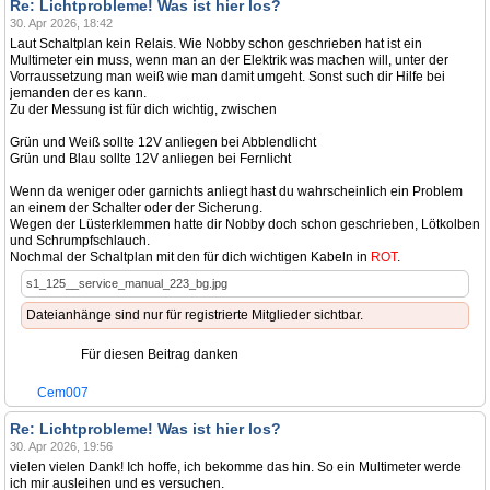
Re: Lichtprobleme! Was ist hier los?
30. Apr 2026, 18:42
Laut Schaltplan kein Relais. Wie Nobby schon geschrieben hat ist ein
Multimeter ein muss, wenn man an der Elektrik was machen will, unter der
Vorraussetzung man weiß wie man damit umgeht. Sonst such dir Hilfe bei
jemanden der es kann.
Zu der Messung ist für dich wichtig, zwischen
Grün und Weiß sollte 12V anliegen bei Abblendlicht
Grün und Blau sollte 12V anliegen bei Fernlicht
Wenn da weniger oder garnichts anliegt hast du wahrscheinlich ein Problem
an einem der Schalter oder der Sicherung.
Wegen der Lüsterklemmen hatte dir Nobby doch schon geschrieben, Lötkolben
und Schrumpfschlauch.
Nochmal der Schaltplan mit den für dich wichtigen Kabeln in
ROT
.
s1_125__service_manual_223_bg.jpg
Dateianhänge sind nur für registrierte Mitglieder sichtbar.
Für diesen Beitrag danken
Cem007
Re: Lichtprobleme! Was ist hier los?
30. Apr 2026, 19:56
vielen vielen Dank! Ich hoffe, ich bekomme das hin. So ein Multimeter werde
ich mir ausleihen und es versuchen.