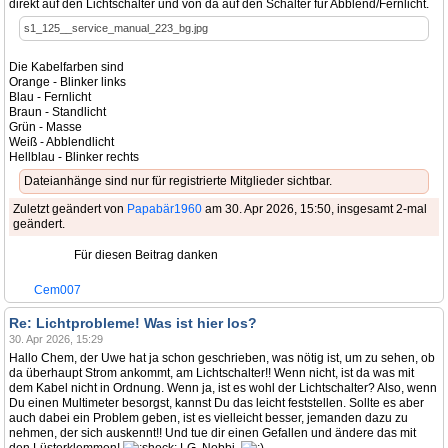
direkt auf den Lichtschalter und von da auf den Schalter für Abblend/Fernlicht.
s1_125__service_manual_223_bg.jpg
Die Kabelfarben sind
Orange - Blinker links
Blau - Fernlicht
Braun - Standlicht
Grün - Masse
Weiß - Abblendlicht
Hellblau - Blinker rechts
Dateianhänge sind nur für registrierte Mitglieder sichtbar.
Zuletzt geändert von
Papabär1960
am 30. Apr 2026, 15:50, insgesamt 2-mal
geändert.
Für diesen Beitrag danken
Cem007
Re: Lichtprobleme! Was ist hier los?
30. Apr 2026, 15:29
Hallo Chem, der Uwe hat ja schon geschrieben, was nötig ist, um zu sehen, ob
da überhaupt Strom ankommt, am Lichtschalter!! Wenn nicht, ist da was mit
dem Kabel nicht in Ordnung. Wenn ja, ist es wohl der Lichtschalter? Also, wenn
Du einen Multimeter besorgst, kannst Du das leicht feststellen. Sollte es aber
auch dabei ein Problem geben, ist es vielleicht besser, jemanden dazu zu
nehmen, der sich auskennt!! Und tue dir einen Gefallen und ändere das mit