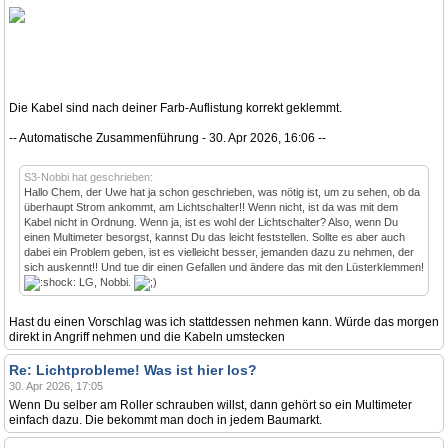
Die Kabel sind nach deiner Farb-Auflistung korrekt geklemmt.
-- Automatische Zusammenführung - 30. Apr 2026, 16:06 --
S3-Nobbi hat geschrieben:
Hallo Chem, der Uwe hat ja schon geschrieben, was nötig ist, um zu sehen, ob da
überhaupt Strom ankommt, am Lichtschalter!! Wenn nicht, ist da was mit dem
Kabel nicht in Ordnung. Wenn ja, ist es wohl der Lichtschalter? Also, wenn Du
einen Multimeter besorgst, kannst Du das leicht feststellen. Sollte es aber auch
dabei ein Problem geben, ist es vielleicht besser, jemanden dazu zu nehmen, der
sich auskennt!! Und tue dir einen Gefallen und ändere das mit den Lüsterklemmen!
LG, Nobbi.
Hast du einen Vorschlag was ich stattdessen nehmen kann. Würde das morgen
direkt in Angriff nehmen und die Kabeln umstecken
Re: Lichtprobleme! Was ist hier los?
30. Apr 2026, 17:05
Wenn Du selber am Roller schrauben willst, dann gehört so ein Multimeter
einfach dazu. Die bekommt man doch in jedem Baumarkt.