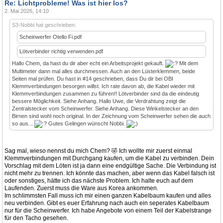
Re: Lichtprobleme! Was ist hier los?
2. Mai 2026, 14:10
S3-Nobbi hat geschrieben:
Scheinwerfer Otello Fi.pdf
Lötverbinder richtig verwenden.pdf
Hallo Chem, da hast du dir aber echt ein Arbeitsprojekt gekauft.
Mit dem
Multimeter dann mal alles durchmessen. Auch an den Lüsterklemmen, beide
Seiten mal prüfen. Du hast in #14 geschrieben, dass Du dir bei OBI
Klemmverbindungen besorgen willst. Ich rate davon ab, die Kabel wieder mit
Klemmverbindungen zusammen zu führen!! Lötverbinder sind da die eindeutig
bessere Möglichkeit. Siehe Anhang. Hallo Uwe, die Verdrahtung zeigt die
Zentralstecker vom Scheinwerfer. Siehe Anhang. Diese Winkelstecker an den
Birnen sind wohl noch original. In der Zeichnung vom Scheinwerfer sehen die auch
so aus...
Gutes Gelingen wünscht Nobbi.
Sag mal, wieso nennst du mich Chem? 🤣 Ich wollte mir zuerst einmal
Klemmverbindungen mit Durchgang kaufen, um die Kabel zu verbinden. Dein
Vorschlag mit dem Löten ist ja dann eine endgültige Sache. Die Verbindung ist
nicht mehr zu trennen. Ich könnte das machen, aber wenn das Kabel falsch ist
oder sonstiges, hätte ich das nächste Problem. Ich halte euch auf dem
Laufenden. Zuerst muss die Ware aus Korea ankommen.
Im schlimmsten Fall muss ich mir einen ganzen Kabelbaum kaufen und alles
neu verbinden. Gibt es euer Erfahrung nach auch ein seperates Kabelbaum
nur für die Scheinwerfer. Ich habe Angebote von einem Teil der Kabelstrange
für den Tacho gesehen.