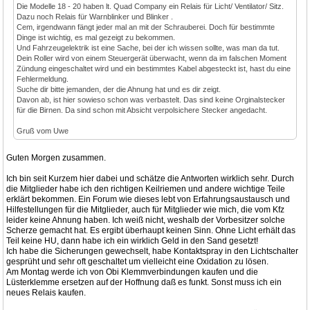
Die Modelle 18 - 20 haben lt. Quad Company ein Relais für Licht/ Ventilator/ Sitz.
Dazu noch Relais für Warnblinker und Blinker .
Cem, irgendwann fängt jeder mal an mit der Schrauberei. Doch für bestimmte
Dinge ist wichtig, es mal gezeigt zu bekommen.
Und Fahrzeugelektrik ist eine Sache, bei der ich wissen sollte, was man da tut.
Dein Roller wird von einem Steuergerät überwacht, wenn da im falschen Moment
Zündung eingeschaltet wird und ein bestimmtes Kabel abgesteckt ist, hast du eine
Fehlermeldung.
Suche dir bitte jemanden, der die Ahnung hat und es dir zeigt.
Davon ab, ist hier sowieso schon was verbastelt. Das sind keine Orginalstecker
für die Birnen. Da sind schon mit Absicht verpolsichere Stecker angedacht.
Gruß vom Uwe
Guten Morgen zusammen.
Ich bin seit Kurzem hier dabei und schätze die Antworten wirklich sehr. Durch
die Mitglieder habe ich den richtigen Keilriemen und andere wichtige Teile
erklärt bekommen. Ein Forum wie dieses lebt von Erfahrungsaustausch und
Hilfestellungen für die Mitglieder, auch für Mitglieder wie mich, die vom Kfz
leider keine Ahnung haben. Ich weiß nicht, weshalb der Vorbesitzer solche
Scherze gemacht hat. Es ergibt überhaupt keinen Sinn. Ohne Licht erhält das
Teil keine HU, dann habe ich ein wirklich Geld in den Sand gesetzt!
Ich habe die Sicherungen gewechselt, habe Kontaktspray in den Lichtschalter
gesprüht und sehr oft geschaltet um vielleicht eine Oxidation zu lösen.
Am Montag werde ich von Obi Klemmverbindungen kaufen und die
Lüsterklemme ersetzen auf der Hoffnung daß es funkt. Sonst muss ich ein
neues Relais kaufen.