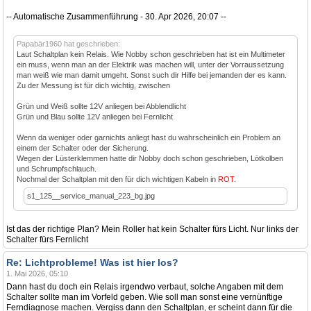
-- Automatische Zusammenführung - 30. Apr 2026, 20:07 --
Papabär1960 hat geschrieben:
Laut Schaltplan kein Relais. Wie Nobby schon geschrieben hat ist ein Multimeter
ein muss, wenn man an der Elektrik was machen will, unter der Vorraussetzung
man weiß wie man damit umgeht. Sonst such dir Hilfe bei jemanden der es kann.
Zu der Messung ist für dich wichtig, zwischen
Grün und Weiß sollte 12V anliegen bei Abblendlicht
Grün und Blau sollte 12V anliegen bei Fernlicht
Wenn da weniger oder garnichts anliegt hast du wahrscheinlich ein Problem an
einem der Schalter oder der Sicherung.
Wegen der Lüsterklemmen hatte dir Nobby doch schon geschrieben, Lötkolben
und Schrumpfschlauch.
Nochmal der Schaltplan mit den für dich wichtigen Kabeln in
ROT
.
s1_125__service_manual_223_bg.jpg
Ist das der richtige Plan? Mein Roller hat kein Schalter fürs Licht. Nur links der
Schalter fürs Fernlicht
Re: Lichtprobleme! Was ist hier los?
1. Mai 2026, 05:10
Dann hast du doch ein Relais irgendwo verbaut, solche Angaben mit dem
Schalter sollte man im Vorfeld geben. Wie soll man sonst eine vernünftige
Ferndiagnose machen. Vergiss dann den Schaltplan, er scheint dann für die