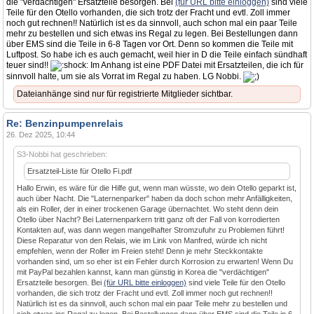
die "verdächtigen" Ersatzteile besorgen. Bei
(für URL bitte einloggen)
sind viele
Teile für den Otello vorhanden, die sich trotz der Fracht und evtl. Zoll immer
noch gut rechnen!! Natürlich ist es da sinnvoll, auch schon mal ein paar Teile
mehr zu bestellen und sich etwas ins Regal zu legen. Bei Bestellungen dann
über EMS sind die Teile in 6-8 Tagen vor Ort. Denn so kommen die Teile mit
Luftpost. So habe ich es auch gemacht, weil hier in D die Teile einfach sündhaft
teuer sind!!
Im Anhang ist eine PDF Datei mit Ersatzteilen, die ich für
sinnvoll halte, um sie als Vorrat im Regal zu haben. LG Nobbi.
Dateianhänge sind nur für registrierte Mitglieder sichtbar.
Re: Benzinpumpenrelais
26. Dez 2025, 10:44
S3-Nobbi hat geschrieben:
Ersatzteil-Liste für Otello Fi.pdf
Hallo Erwin, es wäre für die Hilfe gut, wenn man wüsste, wo dein Otello geparkt ist,
auch über Nacht. Die "Laternenparker" haben da doch schon mehr Anfälligkeiten,
als ein Roller, der in einer trockenen Garage übernachtet. Wo steht denn dein
Otello über Nacht? Bei Laternenparkern tritt ganz oft der Fall von korrodierten
Kontakten auf, was dann wegen mangelhafter Stromzufuhr zu Problemen führt!
Diese Reparatur von den Relais, wie im Link von Manfred, würde ich nicht
empfehlen, wenn der Roller im Freien steht! Denn je mehr Steckkontakte
vorhanden sind, um so eher ist ein Fehler durch Korrosion zu erwarten! Wenn Du
mit PayPal bezahlen kannst, kann man günstig in Korea die "verdächtigen"
Ersatzteile besorgen. Bei
(für URL bitte einloggen)
sind viele Teile für den Otello
vorhanden, die sich trotz der Fracht und evtl. Zoll immer noch gut rechnen!!
Natürlich ist es da sinnvoll, auch schon mal ein paar Teile mehr zu bestellen und