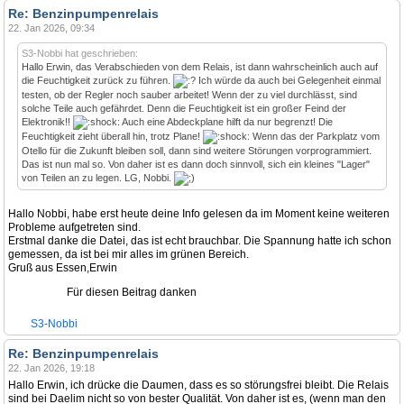
Re: Benzinpumpenrelais
22. Jan 2026, 09:34
S3-Nobbi hat geschrieben:
Hallo Erwin, das Verabschieden von dem Relais, ist dann wahrscheinlich auch auf
die Feuchtigkeit zurück zu führen.
Ich würde da auch bei Gelegenheit einmal
testen, ob der Regler noch sauber arbeitet! Wenn der zu viel durchlässt, sind
solche Teile auch gefährdet. Denn die Feuchtigkeit ist ein großer Feind der
Elektronik!!
Auch eine Abdeckplane hilft da nur begrenzt! Die
Feuchtigkeit zieht überall hin, trotz Plane!
Wenn das der Parkplatz vom
Otello für die Zukunft bleiben soll, dann sind weitere Störungen vorprogrammiert.
Das ist nun mal so. Von daher ist es dann doch sinnvoll, sich ein kleines "Lager"
von Teilen an zu legen. LG, Nobbi.
Hallo Nobbi, habe erst heute deine Info gelesen da im Moment keine weiteren
Probleme aufgetreten sind.
Erstmal danke die Datei, das ist echt brauchbar. Die Spannung hatte ich schon
gemessen, da ist bei mir alles im grünen Bereich.
Gruß aus Essen,Erwin
Für diesen Beitrag danken
S3-Nobbi
Re: Benzinpumpenrelais
22. Jan 2026, 19:18
Hallo Erwin, ich drücke die Daumen, dass es so störungsfrei bleibt. Die Relais
sind bei Daelim nicht so von bester Qualität. Von daher ist es, (wenn man den