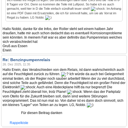
sich etwas ins Regal zu legen. Bei Bestellungen dann über EMS sind die Teile in 6-
8 Tagen vor Ort. Denn so kommen die Teile mit Luftpost. So habe ich es auch
gemacht, weil hier in D die Teile einfach sündhaft teuer sind!!
Im Anhang
ist eine PDF Datei mit Ersatzteilen, die ich für sinnvoll halte, um sie als Vorrat im
Regal zu haben. LG Nobbi.
Hallo Nobbi, danke für die Infos, der Roller steht seit einem halben Jahr
draußen, hatte mir auch schon dedacht das es eventuell Korrosionsprobleme
sein könnten. In meinem Fall war es aber definitiv das Pumpenrelais welches
sich verabschiedet hat
Gruß aus Essen
Erwin
Re: Benzinpumpenrelais
26. Dez 2025, 11:35
Hallo Erwin, das Verabschieden von dem Relais, ist dann wahrscheinlich auch
auf die Feuchtigkeit zurück zu führen.
Ich würde da auch bei Gelegenheit
einmal testen, ob der Regler noch sauber arbeitet! Wenn der zu viel durchlässt,
sind solche Teile auch gefährdet. Denn die Feuchtigkeit ist ein großer Feind der
Elektronik!!
Auch eine Abdeckplane hilft da nur begrenzt! Die
Feuchtigkeit zieht überall hin, trotz Plane!
Wenn das der Parkplatz
vom Otello für die Zukunft bleiben soll, dann sind weitere Störungen
vorprogrammiert. Das ist nun mal so. Von daher ist es dann doch sinnvoll, sich
ein kleines "Lager" von Teilen an zu legen. LG, Nobbi.
Für diesen Beitrag danken
Rappelkiste