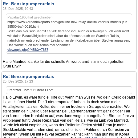
Re: Benzinpumpenrelais
25. Dez 2025, 10:43
Papabär1960 hat geschrieben:
https://www.koreanbikeparts.com/genuine-new-relay-daelim-various-models-p-n-
38500-ba4-0010.html
Sollte das hier sein, ist mit ca.20€ Versand incl. auch erschwinglich. Ich weiß nicht
wie deine Bastelfähigkeiten sind, aber du könntest auch ein Standart Relais,
natürlich mit entsprechender Leistung, an den Kabelbaum über Stecker anpassen.
Das wurde auch hier schon mal behandelt.
viewtopic.php?f=58&t=7657
Hallo Manfred, danke für die schnelle Antwort damit ist mir doch geholfen
Gruß Erwin
Re: Benzinpumpenrelais
25. Dez 2025, 17:23
Ersatzteil-Liste für Otello Fi.pdf
Hallo Erwin, es wäre für die Hilfe gut, wenn man wüsste, wo dein Otello geparkt
ist, auch über Nacht. Die "Laternenparker" haben da doch schon mehr
Anfälligkeiten, als ein Roller, der in einer trockenen Garage übernachtet. Wo
steht denn dein Otello über Nacht? Bei Laternenparkern tritt ganz oft der Fall
von korrodierten Kontakten auf, was dann wegen mangelhafter Stromzufuhr zu
Problemen führt! Diese Reparatur von den Relais, wie im Link von Manfred,
würde ich nicht empfehlen, wenn der Roller im Freien steht! Denn je mehr
Steckkontakte vorhanden sind, um so eher ist ein Fehler durch Korrosion zu
erwarten! Wenn Du mit PayPal bezahlen kannst, kann man günstig in Korea