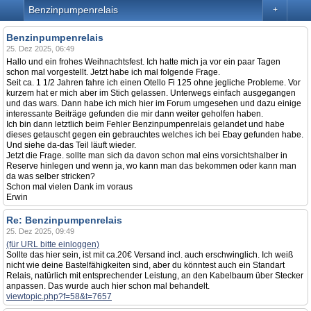
Benzinpumpenrelais
+
Benzinpumpenrelais
25. Dez 2025, 06:49
Hallo und ein frohes Weihnachtsfest. Ich hatte mich ja vor ein paar Tagen
schon mal vorgestellt. Jetzt habe ich mal folgende Frage.
Seit ca. 1 1/2 Jahren fahre ich einen Otello Fi 125 ohne jegliche Probleme. Vor
kurzem hat er mich aber im Stich gelassen. Unterwegs einfach ausgegangen
und das wars. Dann habe ich mich hier im Forum umgesehen und dazu einige
interessante Beiträge gefunden die mir dann weiter geholfen haben.
Ich bin dann letztlich beim Fehler Benzinpumpenrelais gelandet und habe
dieses getauscht gegen ein gebrauchtes welches ich bei Ebay gefunden habe.
Und siehe da-das Teil läuft wieder.
Jetzt die Frage. sollte man sich da davon schon mal eins vorsichtshalber in
Reserve hinlegen und wenn ja, wo kann man das bekommen oder kann man
da was selber stricken?
Schon mal vielen Dank im voraus
Erwin
Re: Benzinpumpenrelais
25. Dez 2025, 09:49
(für URL bitte einloggen)
Sollte das hier sein, ist mit ca.20€ Versand incl. auch erschwinglich. Ich weiß
nicht wie deine Bastelfähigkeiten sind, aber du könntest auch ein Standart
Relais, natürlich mit entsprechender Leistung, an den Kabelbaum über Stecker
anpassen. Das wurde auch hier schon mal behandelt.
viewtopic.php?f=58&t=7657