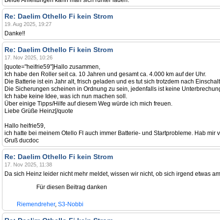
Beide Anleitungen kann man sich runter laden.
Re: Daelim Othello Fi kein Strom
19. Aug 2025, 19:27
Danke!!
Re: Daelim Othello Fi kein Strom
17. Nov 2025, 10:26
[quote="heifrie59"]Hallo zusammen,
Ich habe den Roller seit ca. 10 Jahren und gesamt ca. 4.000 km auf der Uhr.
Die Batterie ist ein Jahr alt, frisch geladen und es tut sich trotzdem nach Einscha
Die Sicherungen scheinen in Ordnung zu sein, jedenfalls ist keine Unterbrechung
Ich habe keine Idee, was ich nun machen soll.
Über einige Tipps/Hilfe auf diesem Weg würde ich mich freuen.
Liebe Grüße Heinz[/quote
Hallo heifrie59,
ich hatte bei meinem Otello FI auch immer Batterie- und Startprobleme. Hab mir v
Gruß ducdoc
Re: Daelim Othello Fi kein Strom
17. Nov 2025, 11:38
Da sich Heinz leider nicht mehr meldet, wissen wir nicht, ob sich irgend etwas
Für diesen Beitrag danken
Riemendreher
,
S3-Nobbi