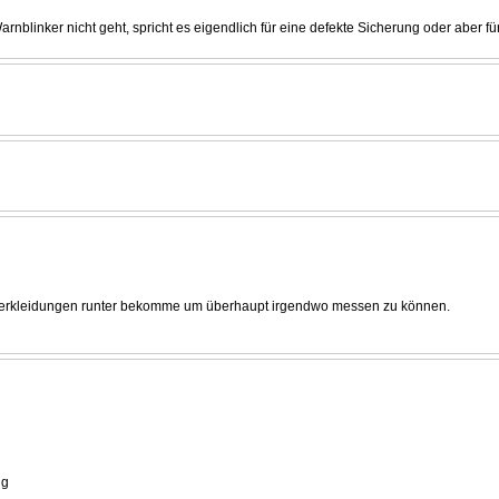
rnblinker nicht geht, spricht es eigendlich für eine defekte Sicherung oder aber f
e Verkleidungen runter bekomme um überhaupt irgendwo messen zu können.
ng