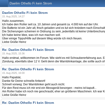
Daelim Othello Fi kein Strom
Daelim Othello Fi kein Strom
15. Aug 2025, 14:27
Hallo zusammen,
Ich habe den Roller seit ca. 10 Jahren und gesamt ca. 4.000 km auf der Uhr.
Die Batterie ist ein Jahr alt, frisch geladen und es tut sich trotzdem nach Einscha
Die Sicherungen scheinen in Ordnung zu sein, jedenfalls ist keine Unterbrechung
Ich habe keine Idee, was ich nun machen soll.
Über einige Tipps/Hilfe auf diesem Weg würde ich mich freuen.
Liebe Grüße Heinz
Re: Daelim Othello Fi kein Strom
15. Aug 2025, 15:36
Hallo erstmal, willkommen im Forum. Wie sieht es mit Schraubererfahrung aus. E
Zündung, ebenfalls über 12 V. Geht denn die Warnblinkanlage, die sollte auch o
Re: Daelim Othello Fi kein Strom
15. Aug 2025, 16:00
Hallo Papabär,
Danke für Deine schnelle Antwort!
Schnell vorweg: Der Warnblinker geht auch nicht.
Für den Rest muss ich mir erst ein Messgerät besorgen - meins ist kaputt...
Am Roller habe ich noch nie geschraubt, eher an größeren Maschinen. Ich war Kon
Liebe Grüße Heinz
Re: Daelim Othello Fi kein Strom