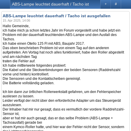
ABS-Lampe leuchtet dauerhaft / Tacho ist ausgefallen
+
#
ABS-Lampe leuchtet dauerhaft / Tacho ist ausgefallen
15. Apr 2025, 14:06
Hallo Gemeinde,
ich habe mich ja schon letztes Jahr im Forum vorgestellt und habe jetzt ein
Problem mit der dauerhaft leuchtenden ABS-Lampe und den Ausfall des
Tachos.
Ich habe einen Otello 125 FI mit ABS, Baujahr 2017.
Das oben beschrieben Problem ist von einem Tag auf den anderen
aufgetreten. Am Vortag hat noch alles funktioniert, habe den Roller abgestellt
und am nächsten Tag
traten die Fehler auf.
Ich habe mittlerweile folgendes probiert:
Die Kabel und die Steckverbindungen der beiden Sensoren (Raddrehzahl
vorne und hinten) kontrolliert.
Die Sensoren und die Kontaktscheiben gereinigt.
Die Batterie vollständig geladen.
Ich bin dann zur örtlichen Rollerwerkstatt gefahren, um den Fehlerspeicher
auslesen zu lassen.
Leider verfügt der nicht über den erforderliche Adapter um das Steuergerät
auszulesen.
Der Inhaber hat mir nur gesagt, dass es vermutlich der vordere Raddrehzahl-
Sensor ist,
aber er hat mir auch gesagt, das er das selbe Problem (ABS-Lampe +
Tachoausfall) gerade bei
einem Kymco-Roller hatte, und hier war der Fehler nicht der Sensor, sondern