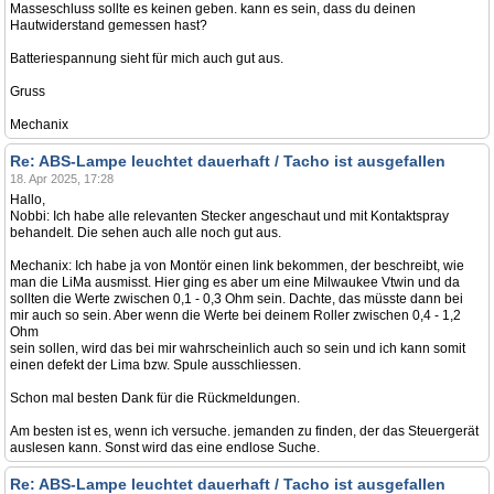
Masseschluss sollte es keinen geben. kann es sein, dass du deinen
Hautwiderstand gemessen hast?
Batteriespannung sieht für mich auch gut aus.
Gruss
Mechanix
Re: ABS-Lampe leuchtet dauerhaft / Tacho ist ausgefallen
18. Apr 2025, 17:28
Hallo,
Nobbi: Ich habe alle relevanten Stecker angeschaut und mit Kontaktspray
behandelt. Die sehen auch alle noch gut aus.
Mechanix: Ich habe ja von Montör einen link bekommen, der beschreibt, wie
man die LiMa ausmisst. Hier ging es aber um eine Milwaukee Vtwin und da
sollten die Werte zwischen 0,1 - 0,3 Ohm sein. Dachte, das müsste dann bei
mir auch so sein. Aber wenn die Werte bei deinem Roller zwischen 0,4 - 1,2
Ohm
sein sollen, wird das bei mir wahrscheinlich auch so sein und ich kann somit
einen defekt der Lima bzw. Spule ausschliessen.
Schon mal besten Dank für die Rückmeldungen.
Am besten ist es, wenn ich versuche. jemanden zu finden, der das Steuergerät
auslesen kann. Sonst wird das eine endlose Suche.
Re: ABS-Lampe leuchtet dauerhaft / Tacho ist ausgefallen