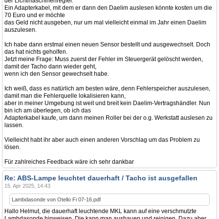
der Lichtmaschinenregler.
Ein Adapterkabel, mit dem er dann den Daelim auslesen könnte kosten um die
70 Euro und er möchte
das Geld nicht ausgeben, nur um mal vielleicht einmal im Jahr einen Daelim
auszulesen.
Ich habe dann erstmal einen neuen Sensor bestellt und ausgewechselt. Doch
das hat nichts geholfen.
Jetzt meine Frage: Muss zuerst der Fehler im Steuergerät gelöscht werden,
damit der Tacho dann wieder geht,
wenn ich den Sensor gewechselt habe.
Ich weiß, dass es natürlich am besten wäre, denn Fehlerspeicher auszulesen,
damit man die Fehlerquelle lokalisieren kann,
aber in meiner Umgebung ist weit und breit kein Daelim-Vertragshändler. Nun
bin ich am überlegen, ob ich das
Adapterkabel kaufe, um dann meinen Roller bei der o.g. Werkstatt auslesen zu
lassen.
Vielleicht habt ihr aber auch einen anderen Vorschlag um das Problem zu
lösen.
Für zahlreiches Feedback wäre ich sehr dankbar
Re: ABS-Lampe leuchtet dauerhaft / Tacho ist ausgefallen
15. Apr 2025, 14:43
Lambdasonde von Otello Fi 07-16.pdf
Hallo Helmut, die dauerhaft leuchtende MKL kann auf eine verschmutzte
Lambdasonde hinweisen. Die kann man ausbauen und reinigen. Dazu aber