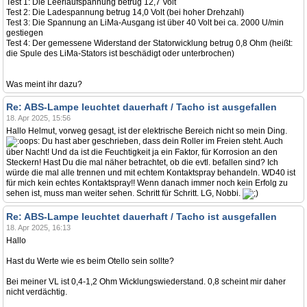
Test 1: Die Leerlaufspannung betrug 12,7 Volt
Test 2: Die Ladespannung betrug 14,0 Volt (bei hoher Drehzahl)
Test 3: Die Spannung an LiMa-Ausgang ist über 40 Volt bei ca. 2000 U/min
gestiegen
Test 4: Der gemessene Widerstand der Statorwicklung betrug 0,8 Ohm (heißt:
die Spule des LiMa-Stators ist beschädigt oder unterbrochen)
Was meint ihr dazu?
Re: ABS-Lampe leuchtet dauerhaft / Tacho ist ausgefallen
18. Apr 2025, 15:56
Hallo Helmut, vorweg gesagt, ist der elektrische Bereich nicht so mein Ding.
Du hast aber geschrieben, dass dein Roller im Freien steht. Auch
über Nacht! Und da ist die Feuchtigkeit ja ein Faktor, für Korrosion an den
Steckern! Hast Du die mal näher betrachtet, ob die evtl. befallen sind? Ich
würde die mal alle trennen und mit echtem Kontaktspray behandeln. WD40 ist
für mich kein echtes Kontaktspray!! Wenn danach immer noch kein Erfolg zu
sehen ist, muss man weiter sehen. Schritt für Schritt. LG, Nobbi.
Re: ABS-Lampe leuchtet dauerhaft / Tacho ist ausgefallen
18. Apr 2025, 16:13
Hallo
Hast du Werte wie es beim Otello sein sollte?
Bei meiner VL ist 0,4-1,2 Ohm Wicklungswiederstand. 0,8 scheint mir daher
nicht verdächtig.