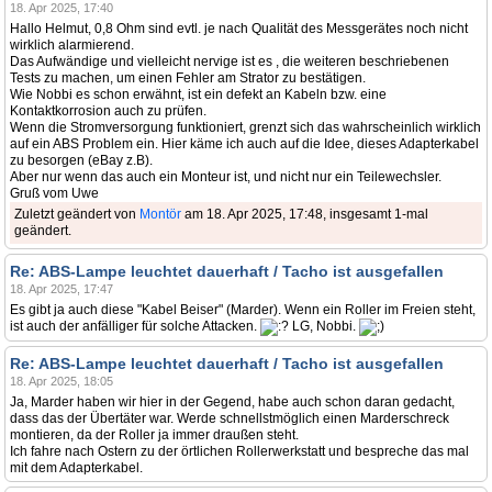
18. Apr 2025, 17:40
Hallo Helmut, 0,8 Ohm sind evtl. je nach Qualität des Messgerätes noch nicht
wirklich alarmierend.
Das Aufwändige und vielleicht nervige ist es , die weiteren beschriebenen
Tests zu machen, um einen Fehler am Strator zu bestätigen.
Wie Nobbi es schon erwähnt, ist ein defekt an Kabeln bzw. eine
Kontaktkorrosion auch zu prüfen.
Wenn die Stromversorgung funktioniert, grenzt sich das wahrscheinlich wirklich
auf ein ABS Problem ein. Hier käme ich auch auf die Idee, dieses Adapterkabel
zu besorgen (eBay z.B).
Aber nur wenn das auch ein Monteur ist, und nicht nur ein Teilewechsler.
Gruß vom Uwe
Zuletzt geändert von
Montör
am 18. Apr 2025, 17:48, insgesamt 1-mal
geändert.
Re: ABS-Lampe leuchtet dauerhaft / Tacho ist ausgefallen
18. Apr 2025, 17:47
Es gibt ja auch diese "Kabel Beiser" (Marder). Wenn ein Roller im Freien steht,
ist auch der anfälliger für solche Attacken.
LG, Nobbi.
Re: ABS-Lampe leuchtet dauerhaft / Tacho ist ausgefallen
18. Apr 2025, 18:05
Ja, Marder haben wir hier in der Gegend, habe auch schon daran gedacht,
dass das der Übertäter war. Werde schnellstmöglich einen Marderschreck
montieren, da der Roller ja immer draußen steht.
Ich fahre nach Ostern zu der örtlichen Rollerwerkstatt und bespreche das mal
mit dem Adapterkabel.