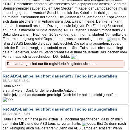
KEINE Drahrbürste nehmen. Wasserfestes Schleifpapier und anschließend mit
Bremsenreiniger sauber spülen. Der Stecker im Kabel der Lambdasonde muss
unbedingt getrennt werden! Sonst kann sich das Kabel nicht richtig ausdrehen
beim herausschrauben der Sonde. Die kleinen Kabel am Sonden Kopf können
sich dann abscheren! Im Anhang siehst Du, was ich meine. Den Fehler kann
man auch manuell resetten. Dazu gehe wie folgt vor: Die Zündung 5x schnell
an und aus machen! Nur die Zündung, NICHT starten! Danach mindestens 20
Sekunden warten!! Nach den 20 Sekunden dann normal starten! Nun sollte die
Fehlermeldung weg sein! Oops , habe etwas zu schnell gelesen...
Es
ist ja die ABS Leuchte die dauerhaft leuchtet. Die sollte ja ausgehen, sobald
sich der Roller bewegt, also sobald man losfährt! Tut sie das nicht, dann liegt
da ein Fehler vor. Aber im Stand brennt sie erstmal dauerhaft! Das löschen vom
Fehler hatte ich ja beschrieben. LG, Nobbi.
Dateianhänge sind nur für registrierte Mitglieder sichtbar.
Re: ABS-Lampe leuchtet dauerhaft / Tacho ist ausgefallen
15. Apr 2025, 16:01
Hallo Nobbi,
erstmal vielen Dank für deine schnelle Antwort.
Habe jetzt die Lamdasonde gereinigt. Doch leider hat das nicht geholfen.
Re: ABS-Lampe leuchtet dauerhaft / Tacho ist ausgefallen
15. Apr 2025, 16:54
Hallo Helmut, ich hatte ja im letzten Teil nochmal geschrieben, dass ich mich
da mit der MKL und der ABS Leuchte vertan hatte.
Bist Du denn nach
der Reinigung auch mal gefahren? Denn die ABS Lampe erlischt erst, wenn