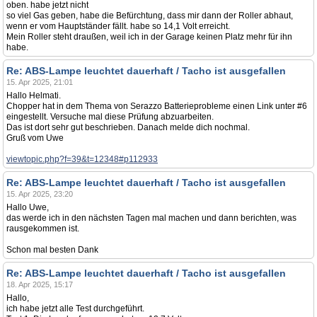
oben. habe jetzt nicht
so viel Gas geben, habe die Befürchtung, dass mir dann der Roller abhaut,
wenn er vom Hauptständer fällt. habe so 14,1 Volt erreicht.
Mein Roller steht draußen, weil ich in der Garage keinen Platz mehr für ihn
habe.
Re: ABS-Lampe leuchtet dauerhaft / Tacho ist ausgefallen
15. Apr 2025, 21:01
Hallo Helmati.
Chopper hat in dem Thema von Serazzo Batterieprobleme einen Link unter #6
eingestellt. Versuche mal diese Prüfung abzuarbeiten.
Das ist dort sehr gut beschrieben. Danach melde dich nochmal.
Gruß vom Uwe
viewtopic.php?f=39&t=12348#p112933
Re: ABS-Lampe leuchtet dauerhaft / Tacho ist ausgefallen
15. Apr 2025, 23:20
Hallo Uwe,
das werde ich in den nächsten Tagen mal machen und dann berichten, was
rausgekommen ist.
Schon mal besten Dank
Re: ABS-Lampe leuchtet dauerhaft / Tacho ist ausgefallen
18. Apr 2025, 15:17
Hallo,
ich habe jetzt alle Test durchgeführt.