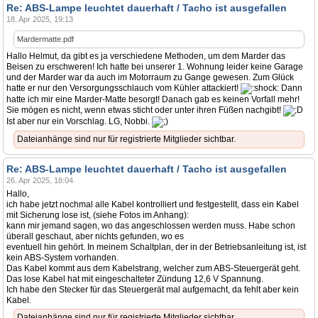
Re: ABS-Lampe leuchtet dauerhaft / Tacho ist ausgefallen
18. Apr 2025, 19:13
Mardermatte.pdf
Hallo Helmut, da gibt es ja verschiedene Methoden, um dem Marder das
Beisen zu erschweren! Ich hatte bei unserer 1. Wohnung leider keine Garage
und der Marder war da auch im Motorraum zu Gange gewesen. Zum Glück
hatte er nur den Versorgungsschlauch vom Kühler attackiert!
Dann
hatte ich mir eine Marder-Matte besorgt! Danach gab es keinen Vorfall mehr!
Sie mögen es nicht, wenn etwas sticht oder unter ihren Füßen nachgibt!
Ist aber nur ein Vorschlag. LG, Nobbi.
Dateianhänge sind nur für registrierte Mitglieder sichtbar.
Re: ABS-Lampe leuchtet dauerhaft / Tacho ist ausgefallen
26. Apr 2025, 18:04
Hallo,
ich habe jetzt nochmal alle Kabel kontrolliert und festgestellt, dass ein Kabel
mit Sicherung lose ist, (siehe Fotos im Anhang):
kann mir jemand sagen, wo das angeschlossen werden muss. Habe schon
überall geschaut, aber nichts gefunden, wo es
eventuell hin gehört. In meinem Schaltplan, der in der Betriebsanleitung ist, ist
kein ABS-System vorhanden.
Das Kabel kommt aus dem Kabelstrang, welcher zum ABS-Steuergerät geht.
Das lose Kabel hat mit eingeschalteter Zündung 12,6 V Spannung.
Ich habe den Stecker für das Steuergerät mal aufgemacht, da fehlt aber kein
Kabel.
Dateianhänge sind nur für registrierte Mitglieder sichtbar.