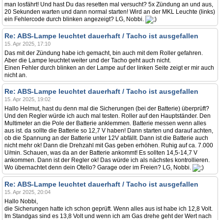
man losfährt! Und hast Du das resetten mal versucht? 5x Zündung an und aus,
20 Sekunden warten und dann normal starten! Wird an der MKL Leuchte (links)
ein Fehlercode durch blinken angezeigt? LG, Nobbi.
Re: ABS-Lampe leuchtet dauerhaft / Tacho ist ausgefallen
15. Apr 2025, 17:10
Das mit der Zündung habe ich gemacht, bin auch mit dem Roller gefahren.
Aber die Lampe leuchtet weiter und der Tacho geht auch nicht.
Einen Fehler durch blinken an der Lampe auf der linken Seite zeigt er mir auch
nicht an.
Re: ABS-Lampe leuchtet dauerhaft / Tacho ist ausgefallen
15. Apr 2025, 19:02
Hallo Helmut, hast du denn mal die Sicherungen (bei der Batterie) überprüft?
Und den Regler würde ich auch mal testen. Roller auf den Hauptständer. Den
Multimeter an die Pole der Batterie anklemmen. Batterie messen wenn alles
aus ist. da sollte die Batterie so 12,7 V haben! Dann starten und darauf achten,
ob die Spannung an der Batterie unter 12V abfällt. Dann ist die Batterie auch
nicht mehr ok! Dann die Drehzahl mit Gas geben erhöhen. Ruhig auf ca. 7.000
U/min. Schauen, was da an der Batterie ankommt! Es sollten 14,5-14,7 V
ankommen. Dann ist der Regler ok! Das würde ich als nächstes kontrollieren.
Wo übernachtet denn dein Otello? Garage oder im Freien? LG, Nobbi.
Re: ABS-Lampe leuchtet dauerhaft / Tacho ist ausgefallen
15. Apr 2025, 20:04
Hallo Nobbi,
die Sicherungen hatte ich schon geprüft. Wenn alles aus ist habe ich 12,8 Volt.
Im Standgas sind es 13,8 Volt und wenn ich am Gas drehe geht der Wert nach