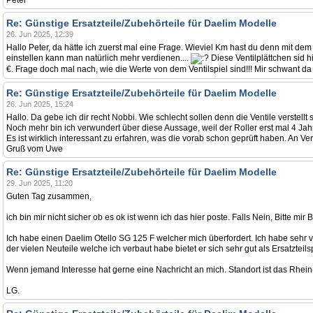
Peter
Re: Günstige Ersatzteile/Zubehörteile für Daelim Modelle
26. Jun 2025, 12:39
Hallo Peter, da hätte ich zuerst mal eine Frage. Wieviel Km hast du denn mit dem
einstellen kann man natürlich mehr verdienen....
Diese Ventilplättchen sid h
€. Frage doch mal nach, wie die Werte von dem Ventilspiel sind!!! Mir schwant da
Re: Günstige Ersatzteile/Zubehörteile für Daelim Modelle
26. Jun 2025, 15:24
Hallo. Da gebe ich dir recht Nobbi. Wie schlecht sollen denn die Ventile verstellt 
Noch mehr bin ich verwundert über diese Aussage, weil der Roller erst mal 4 Jahre 
Es ist wirklich interessant zu erfahren, was die vorab schon geprüft haben. An Ve
Gruß vom Uwe
Re: Günstige Ersatzteile/Zubehörteile für Daelim Modelle
29. Jun 2025, 11:20
Guten Tag zusammen,
ich bin mir nicht sicher ob es ok ist wenn ich das hier poste. Falls Nein, Bitte
Ich habe einen Daelim Otello SG 125 F welcher mich überfordert. Ich habe sehr 
der vielen Neuteile welche ich verbaut habe bietet er sich sehr gut als Ersatztei
Wenn jemand Interesse hat gerne eine Nachricht an mich. Standort ist das Rhein
LG.