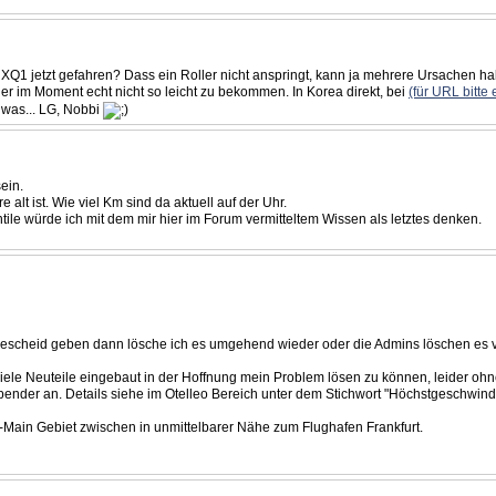
 XQ1 jetzt gefahren? Dass ein Roller nicht anspringt, kann ja mehrere Ursachen hab
ier im Moment echt nicht so leicht zu bekommen. In Korea direkt, bei
(für URL bitte
 was... LG, Nobbi
sein.
alt ist. Wie viel Km sind da aktuell auf der Uhr.
ntile würde ich mit dem mir hier im Forum vermitteltem Wissen als letztes denken.
 mir Bescheid geben dann lösche ich es umgehend wieder oder die Admins löschen es 
viele Neuteile eingebaut in der Hoffnung mein Problem lösen zu können, leider ohn
lspender an. Details siehe im Otelleo Bereich unter dem Stichwort "Höchstgeschwindi
-Main Gebiet zwischen in unmittelbarer Nähe zum Flughafen Frankfurt.