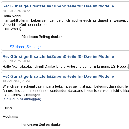
Re: Günstige Ersatzteile/Zubehörteile für Daelim Modelle
25. Jan 2025, 20:36
Hallo Nobbi,
man zahlt öfter im Leben sein Lehrgeld. Ich möchte euch nur darauf hinweisen, da
Vorsicht im Onlinehandel bei.
Gruß Axel 🙂
Für diesen Beitrag danken
S3-Nobbi
,
Schoerghie
Re: Günstige Ersatzteile/Zubehörteile für Daelim Modelle
25. Jan 2025, 20:47
Hallo Axel, absolut richtig!! Danke für die Mitteilung deiner Erfahrung. LG, Nobbi.
Re: Günstige Ersatzteile/Zubehörteile für Daelim Modelle
18. Apr 2025, 22:23
Wie ich sehe scheint daelimparts bekannt zu sein. Ist auch bekannt, dass dort 
Angesichts der immer dünner werdenden dataparts Listen ist es wohl nicht schl
Explosionszeichnungen.
(für URL bitte einloggen)
Gruss
Mechanix
Für diesen Beitrag danken