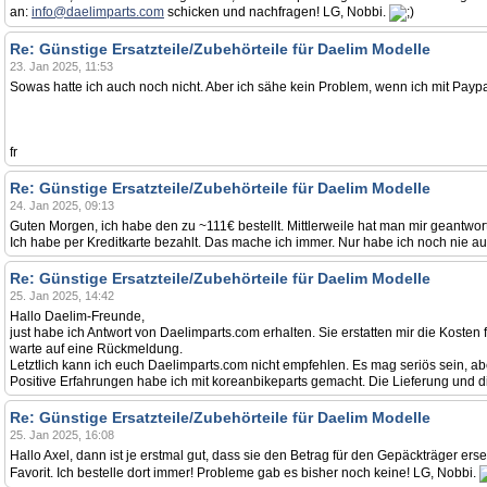
an:
info@daelimparts.com
schicken und nachfragen! LG, Nobbi.
Re: Günstige Ersatzteile/Zubehörteile für Daelim Modelle
23. Jan 2025, 11:53
Sowas hatte ich auch noch nicht. Aber ich sähe kein Problem, wenn ich mit Paypal b
fr
Re: Günstige Ersatzteile/Zubehörteile für Daelim Modelle
24. Jan 2025, 09:13
Guten Morgen, ich habe den zu ~111€ bestellt. Mittlerweile hat man mir geantwort
Ich habe per Kreditkarte bezahlt. Das mache ich immer. Nur habe ich noch nie au
Re: Günstige Ersatzteile/Zubehörteile für Daelim Modelle
25. Jan 2025, 14:42
Hallo Daelim-Freunde,
just habe ich Antwort von Daelimparts.com erhalten. Sie erstatten mir die Kosten 
warte auf eine Rückmeldung.
Letztlich kann ich euch Daelimparts.com nicht empfehlen. Es mag seriös sein, aber e
Positive Erfahrungen habe ich mit koreanbikeparts gemacht. Die Lieferung und 
Re: Günstige Ersatzteile/Zubehörteile für Daelim Modelle
25. Jan 2025, 16:08
Hallo Axel, dann ist je erstmal gut, dass sie den Betrag für den Gepäckträger erset
Favorit. Ich bestelle dort immer! Probleme gab es bisher noch keine! LG, Nobbi.