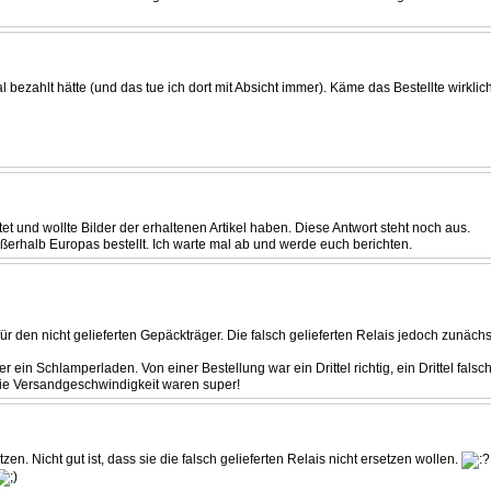
ezahlt hätte (und das tue ich dort mit Absicht immer). Käme das Bestellte wirklich 
et und wollte Bilder der erhaltenen Artikel haben. Diese Antwort steht noch aus.
ßerhalb Europas bestellt. Ich warte mal ab und werde euch berichten.
für den nicht gelieferten Gepäckträger. Die falsch gelieferten Relais jedoch zunächs
in Schlamperladen. Von einer Bestellung war ein Drittel richtig, ein Drittel falsch u
die Versandgeschwindigkeit waren super!
zen. Nicht gut ist, dass sie die falsch gelieferten Relais nicht ersetzen wollen.