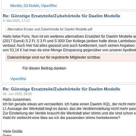
Montör
,
S3-Nobbi
,
Viper99si
Re: Günstige Ersatzteile/Zubehörteile für Daelim Modelle
4. Mai 2025, 17:13
Alternative Ersatz und Zubehörteile für Daelim Modelle.pdf
Hallo liebe Foris. Nun ist ein weiteres alternatives Ersatzteil für Daelim Model
(2017 Euro4) S 2 Fi, S 3 Fi und S 300! Der Kollege janben hatte diese Lambdaso
verbaut. Auch hier hat alles gepasst und auch funktioniert, nach seinen Angaben
von 53,16 € hat man da eine Menge Einsparung gegenüber von unserer Apotheke
Dateianhänge sind nur für registrierte Mitglieder sichtbar.
Für diesen Beitrag danken
Viper99si
Re: Günstige Ersatzteile/Zubehörteile für Daelim Modelle
26. Jun 2025, 09:55
Hallo zusammen.
Ich bin gerade etwas am verzweifeln. Ich habe einen Daelim XQ1, der nicht mehr
Lt. Aussage der Werkstatt liegt es daran, das die Ventileinstellung nicht mehr pass
Zur Einstellung der Ventile braucht die Werkstatt aber shims und die sind schon se
Habt ihr vielleicht eine Idee wo ich die passenden shims herbekomme?
Viele Grüße