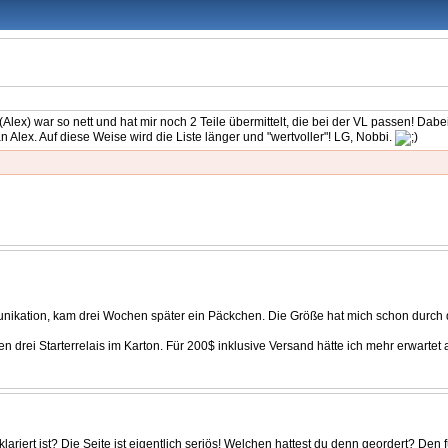
r (Alex) war so nett und hat mir noch 2 Teile übermittelt, die bei der VL passen! D
Alex. Auf diese Weise wird die Liste länger und "wertvoller"! LG, Nobbi.
munikation, kam drei Wochen später ein Päckchen. Die Größe hat mich schon durch
 drei Starterrelais im Karton. Für 200$ inklusive Versand hätte ich mehr erwartet
iert ist? Die Seite ist eigentlich seriös! Welchen hattest du denn geordert? Den 