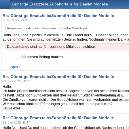
Günstige Ersatzteile/Zubehörteile für Daelim Modelle
Re: Günstige Ersatzteile/Zubehörteile für Daelim Modelle
7. Jan 2025, 21:21
Alternative Ersatz und Zubehörteile für Daelim Modelle.pdf
Hallo liebe Foris. Speziell in diesem Fall, die Fahrer der VL. Unser Kollege Pipe
aufgenommen. Sie sind auf der letzten Seite zu finden. Nochmals meinen Dank an 
Dateianhänge sind nur für registrierte Mitglieder sichtbar.
Für diesen Beitrag danken
Piper7
Re: Günstige Ersatzteile/Zubehörteile für Daelim Modelle
23. Jan 2025, 00:11
Hallo,
ich habe just bei daelimparts.com bestellt. Abgesehen von der schlechten Kom
bestellt. Dazu noch Zündkerzen und drei Relais für Sitzbankentriegelung usw.
Die Zündkerzen waren richtig. Der Gepäckträger war nicht vorhanden und es lagen
Wer hat schon ähnliche Erfahrungen gesammelt bei daelimparts.com?
Grüße Axel
Re: Günstige Ersatzteile/Zubehörteile für Daelim Modelle
23. Jan 2025, 11:17
Hallo Axel, hast Du mal nachgesehen, ob der Gepäckträger als Nachsendung deklar