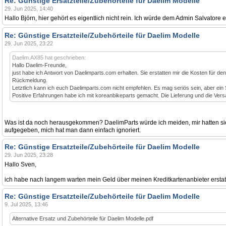
Re: Günstige Ersatzteile/Zubehörteile für Daelim Modelle
29. Jun 2025, 14:40
Hallo Björn, hier gehört es eigentlich nicht rein. Ich würde dem Admin Salvatore
Re: Günstige Ersatzteile/Zubehörteile für Daelim Modelle
29. Jun 2025, 23:22
Daelim.AX85 hat geschrieben:
Hallo Daelim-Freunde,
just habe ich Antwort von Daelimparts.com erhalten. Sie erstatten mir die Kosten für de
Rückmeldung.
Letztlich kann ich euch Daelimparts.com nicht empfehlen. Es mag seriös sein, aber ein Schla
Positive Erfahrungen habe ich mit koreanbikeparts gemacht. Die Lieferung und die Ver
Was ist da noch herausgekommen? DaelimParts würde ich meiden, mir hatten sie
aufgegeben, mich hat man dann einfach ignoriert.
Re: Günstige Ersatzteile/Zubehörteile für Daelim Modelle
29. Jun 2025, 23:28
Hallo Sven,
ich habe nach langem warten mein Geld über meinen Kreditkartenanbieter erstat
Re: Günstige Ersatzteile/Zubehörteile für Daelim Modelle
9. Jul 2025, 13:46
Alternative Ersatz und Zubehörteile für Daelim Modelle.pdf