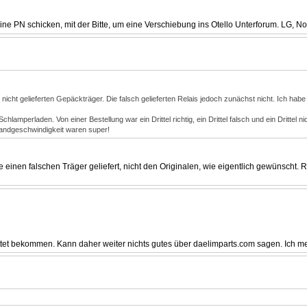
 eine PN schicken, mit der Bitte, um eine Verschiebung ins Otello Unterforum. LG, N
n nicht gelieferten Gepäckträger. Die falsch gelieferten Relais jedoch zunächst nicht. Ich ha
mperladen. Von einer Bestellung war ein Drittel richtig, ein Drittel falsch und ein Drittel nich
sandgeschwindigkeit waren super!
 einen falschen Träger geliefert, nicht den Originalen, wie eigentlich gewünsc
tet bekommen. Kann daher weiter nichts gutes über daelimparts.com sagen. Ich m