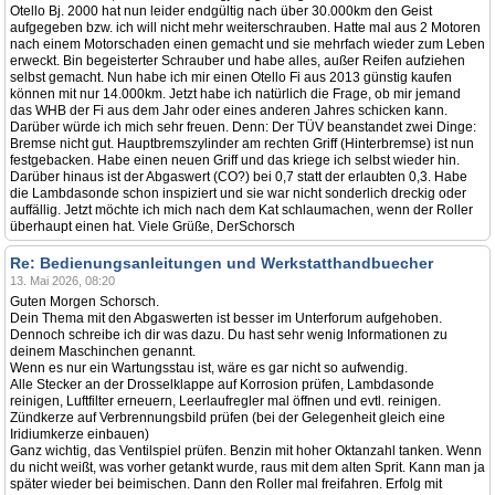
Otello Bj. 2000 hat nun leider endgültig nach über 30.000km den Geist
aufgegeben bzw. ich will nicht mehr weiterschrauben. Hatte mal aus 2 Motoren
nach einem Motorschaden einen gemacht und sie mehrfach wieder zum Leben
erweckt. Bin begeisterter Schrauber und habe alles, außer Reifen aufziehen
selbst gemacht. Nun habe ich mir einen Otello Fi aus 2013 günstig kaufen
können mit nur 14.000km. Jetzt habe ich natürlich die Frage, ob mir jemand
das WHB der Fi aus dem Jahr oder eines anderen Jahres schicken kann.
Darüber würde ich mich sehr freuen. Denn: Der TÜV beanstandet zwei Dinge:
Bremse nicht gut. Hauptbremszylinder am rechten Griff (Hinterbremse) ist nun
festgebacken. Habe einen neuen Griff und das kriege ich selbst wieder hin.
Darüber hinaus ist der Abgaswert (CO?) bei 0,7 statt der erlaubten 0,3. Habe
die Lambdasonde schon inspiziert und sie war nicht sonderlich dreckig oder
auffällig. Jetzt möchte ich mich nach dem Kat schlaumachen, wenn der Roller
überhaupt einen hat. Viele Grüße, DerSchorsch
Re: Bedienungsanleitungen und Werkstatthandbuecher
13. Mai 2026, 08:20
Guten Morgen Schorsch.
Dein Thema mit den Abgaswerten ist besser im Unterforum aufgehoben.
Dennoch schreibe ich dir was dazu. Du hast sehr wenig Informationen zu
deinem Maschinchen genannt.
Wenn es nur ein Wartungsstau ist, wäre es gar nicht so aufwendig.
Alle Stecker an der Drosselklappe auf Korrosion prüfen, Lambdasonde
reinigen, Luftfilter erneuern, Leerlaufregler mal öffnen und evtl. reinigen.
Zündkerze auf Verbrennungsbild prüfen (bei der Gelegenheit gleich eine
Iridiumkerze einbauen)
Ganz wichtig, das Ventilspiel prüfen. Benzin mit hoher Oktanzahl tanken. Wenn
du nicht weißt, was vorher getankt wurde, raus mit dem alten Sprit. Kann man ja
später wieder bei beimischen. Dann den Roller mal freifahren. Erfolg mit