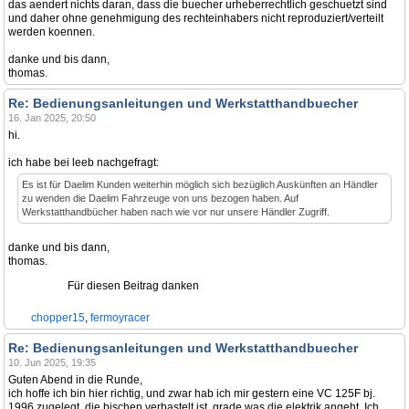
das aendert nichts daran, dass die buecher urheberrechtlich geschuetzt sind
und daher ohne genehmigung des rechteinhabers nicht reproduziert/verteilt
werden koennen.
danke und bis dann,
thomas.
Re: Bedienungsanleitungen und Werkstatthandbuecher
16. Jan 2025, 20:50
hi.
ich habe bei leeb nachgefragt:
Es ist für Daelim Kunden weiterhin möglich sich bezüglich Auskünften an Händler
zu wenden die Daelim Fahrzeuge von uns bezogen haben. Auf
Werkstatthandbücher haben nach wie vor nur unsere Händler Zugriff.
danke und bis dann,
thomas.
Für diesen Beitrag danken
chopper15
,
fermoyracer
Re: Bedienungsanleitungen und Werkstatthandbuecher
10. Jun 2025, 19:35
Guten Abend in die Runde,
ich hoffe ich bin hier richtig, und zwar hab ich mir gestern eine VC 125F bj.
1996 zugelegt, die bischen verbastelt ist, grade was die elektrik angeht. Ich