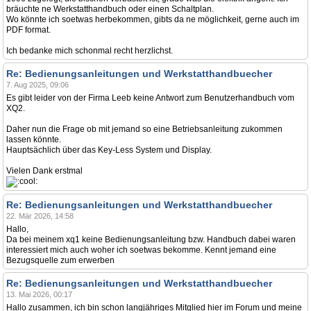
bräuchte ne Werkstatthandbuch oder einen Schaltplan.
Wo könnte ich soetwas herbekommen, gibts da ne möglichkeit, gerne auch im
PDF format.
Ich bedanke mich schonmal recht herzlichst.
Re: Bedienungsanleitungen und Werkstatthandbuecher
7. Aug 2025, 09:06
Es gibt leider von der Firma Leeb keine Antwort zum Benutzerhandbuch vom
XQ2.
Daher nun die Frage ob mit jemand so eine Betriebsanleitung zukommen
lassen könnte.
Hauptsächlich über das Key-Less System und Display.
Vielen Dank erstmal
Re: Bedienungsanleitungen und Werkstatthandbuecher
22. Mär 2026, 14:58
Hallo,
Da bei meinem xq1 keine Bedienungsanleitung bzw. Handbuch dabei waren
interessiert mich auch woher ich soetwas bekomme. Kennt jemand eine
Bezugsquelle zum erwerben
Re: Bedienungsanleitungen und Werkstatthandbuecher
13. Mai 2026, 00:17
Hallo zusammen, ich bin schon langjähriges Mitglied hier im Forum und meine