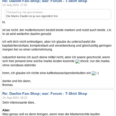
Re: Daelim Fan-Shop; war: Forum - T-Shirt Shop
13. Aug 2024, 17:01
ThenewGuy hat geschrieben:
Die Marke Daelim ist ja nun eigentlich frei.
hi.
ist sie nicht. der mutterkonzern besitzt beide marken und nutzt auch beide. z.b.
in uk wird weiterhin daelim genutzt.
ich will dich nicht entmutigen, aber ich glaube du unterschaetzt die
kapitalintensivitaet, komplexitaet und verantwortung und gleichzeitig geringen
margen bei so einer unternehmung.
natuerlich kenne ich auch deine mittel nicht, aber ich waere geschockt, wenn
sich hier jemand eine solche marke leisten koennte
nur die marke,
ohne sonstwas dahinter.
hmm, ich glaube ich richte eine kaffeekasse/spendenbutton ein
danke und bis dann,
thomas.
Re: Daelim Fan-Shop; war: Forum - T-Shirt Shop
13. Aug 2024, 18:22
Sehr interessante Idee..
Aber
:
Was genau soll es denn bringen, wenn man die Markenrechte kaufen