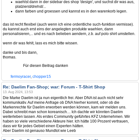
waehlst dann in der sidebar des shop 'design', und suchst dir was aus,
platzierst/drehst/...
dann farben und groessen und kannst es in den warenkorb legen.
das ist recht flexibel (auch wenn ich eine ordentliche such-funktion vermisse).
du kannst auch erst eins der angelegten produkte waehlen, dann
personalisieren,... und es nach belieben aendern, z.b. auf polo shirt umstellen.
wenn dir was fehlt, lass es mich bitte wissen.
danke und bis dann,
thomas.
Für diesen Beitrag danken
fermoyracer
,
chopper15
Re: Daelim Fan-Shop; war: Forum - T-Shirt Shop
13. Aug 2024, 13:53
Die Marke Daelim ist ja nun eigentlich frei. Aber DNA ist auch nicht sehr
kommunikativ. Auf meine Anfrage ob DNA hierher kommt, oder ob die
Markenrechte für Daelim erworben werden können, kam wir melden uns.
Dabei schreibt man schon koreanisch.... Ich dachte wir könnten Daelim
weiterleben lassen. Als erstes Community geführtes KFZ Unternehmen. Wir
haben so viele verschiedene Akteure hier. Ich hätte 100 Prozent vertrauen,
dass wir für jedes Gebiet einen Experten hätten.
Aber Daelim ist genauso Mundtot wie Leeb