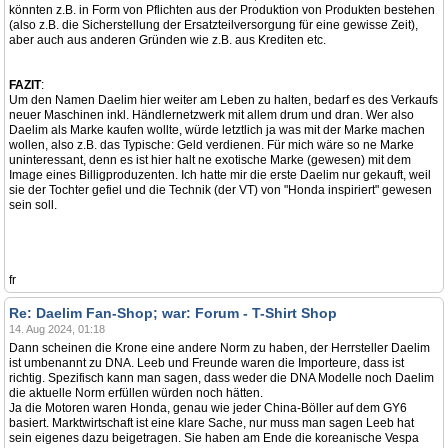
könnten z.B. in Form von Pflichten aus der Produktion von Produkten bestehen
(also z.B. die Sicherstellung der Ersatzteilversorgung für eine gewisse Zeit),
aber auch aus anderen Gründen wie z.B. aus Krediten etc.
FAZIT
:
Um den Namen Daelim hier weiter am Leben zu halten, bedarf es des Verkaufs
neuer Maschinen inkl. Händlernetzwerk mit allem drum und dran. Wer also
Daelim als Marke kaufen wollte, würde letztlich ja was mit der Marke machen
wollen, also z.B. das Typische: Geld verdienen. Für mich wäre so ne Marke
uninteressant, denn es ist hier halt ne exotische Marke (gewesen) mit dem
Image eines Billigproduzenten. Ich hatte mir die erste Daelim nur gekauft, weil
sie der Tochter gefiel und die Technik (der VT) von "Honda inspiriert" gewesen
sein soll.
fr
Re: Daelim Fan-Shop; war: Forum - T-Shirt Shop
14. Aug 2024, 01:18
Dann scheinen die Krone eine andere Norm zu haben, der Herrsteller Daelim
ist umbenannt zu DNA. Leeb und Freunde waren die Importeure, dass ist
richtig. Spezifisch kann man sagen, dass weder die DNA Modelle noch Daelim
die aktuelle Norm erfüllen würden noch hätten.
Ja die Motoren waren Honda, genau wie jeder China-Böller auf dem GY6
basiert. Marktwirtschaft ist eine klare Sache, nur muss man sagen Leeb hat
sein eigenes dazu beigetragen. Sie haben am Ende die koreanische Vespa