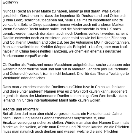
wollte???
Nur das Recht an einer Marke zu haben, ändert ja null daran, was aktuell
geschieht. Geschehen ist, dass der Importeur für Deutschland und Österreich
(Firma Leeb) schlicht aufgegeben hat, neue Daelims zu importieren und zu
verkaufen. Solche Dinge passieren immer wieder auch mit anderen Marken.
Wenn Salvador Recht haben sollte und die Markenrechte in den UK noch
genutzt werden, sprich dort dann auch noch Daelims verkauft werden, scheint
Daelim entweder noch zu existieren, oder es ist so wie bei Kreidler, Zündapp
und Co. hier in Deutschland oder z.B. bei der Automarke MG in Großbritannien.
Man kann weiterhin ne Kreidler (Moped als Beispiel...) kaufen, aber man kauft
halt ein in China hergestelltes Fahrzeug, welchem ein ehemals deutscher
Markenname verpaßt wurde.
Ob Daelim als Produzent neuer Maschinen aufgehört hat, soche zu bauen oder
weiterhin noch welche baut und halt nur in anderen Ländern (als Deutschland
und Österreich) verkauft, ist mir nicht bekannt. Dito. für das Thema "verlängerte
Werkbank" oder ähnliches.
Dass man zumindest manche Daelims aus China bzw. in China kaufen kann
und diese unter anderem Namen (war es DNA?) dort kaufen kann, suggeriert
eigentlich, dass der Markenname Daelim keinen so großen Wert besitzt, dass
jemand ihn für den internationalen Markt hätte kaufen wollen.
Rechte und Pflichten
:
Bei all dem darf man aber nicht vergessen, dass ein Hersteller auch Jahre
nach Einstellung seines Geschäftsbetriebes verpflichtet ist, eine
Ersatzteilversorgung sicher zu stellen. Würde man also den Namen Daelim als
Marke kaufen wollen, würde man Rechte und Pflichten kaufen. An die Pflichten
muss man natürlich auch denken und wissen, welche die sind. Pflichten