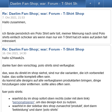
Daelim Fan-Shop; war: Forum - T-Shirt Shop
+
#
Re: Daelim Fan-Shop; war: Forum - T-Shirt Shop
7. Okt 2021, 21:53
Hallo zusammen,
ich fände persönlich ein Polo Shirt sehr toll, meiner Meinung nach sind Polo
shirts einfach schicker als wenn man nur ein T-Shirt hat.ich wäre auf jeden fall
intressiert.
Re: Daelim Fan-Shop; war: Forum - T-Shirt Shop
16. Okt 2021, 14:30
hallo s2Hawk2s.
danke fuer den vorschlag. polo shirts sind verfuegbar.
das, was du direkt im shop siehst, sind nur die varianten, die ich vorbereitet
habe. das sollte komplett offen sein.
du kannst alle designs auf alle verfuegbaren produktarten bringen, dinge
hinzufuegen oder entfernen. sollte alles offen sein.
fuer polo shirts:
waehlst du im shop sofort oben rechts (oder mit dem link)
'
personalisieren
', um das design-tool zu nutzen.
waehlst in der sidebar des shop zunaechst 'produkt', dort dann
'bekleidung' und dann 'polo shirts'