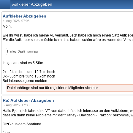
Aufkleber Abzugeben
Aufkleber Abzugeben
4. Aug 2025, 07:08
Moin,
wie Ihr wisst, habe ich meine VL verkauft. Jetzt habe ich noch einen Satz Aufk
Für die Aufkleber selbst möchte ich nichts haben, schön wäre es, wenn der Ve
Harley Daelimson.jpg
Insgesamt sind es 5 Stück:
2x - 24cm breit und 12,7cm hoch
3x - 30cm breit und 15,7cm hoch
Bei Interesse gerne melden.
Dateianhänge sind nur für registrierte Mitglieder sichtbar.
Re: Aufkleber Abzugeben
5. Aug 2025, 17:36
Hallo Björn, ich fahre eine VT, von daher hätte ich Interesse an den Aufklebern,
dass ich dann keine Probleme mit der "Harley - Davidson - Fraktion" bekomme, wei
DlzG aus dem Saarland