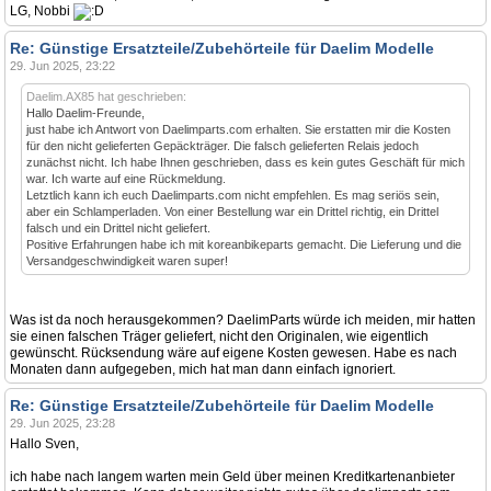
LG, Nobbi
Re: Günstige Ersatzteile/Zubehörteile für Daelim Modelle
29. Jun 2025, 23:22
Daelim.AX85 hat geschrieben:
Hallo Daelim-Freunde,
just habe ich Antwort von Daelimparts.com erhalten. Sie erstatten mir die Kosten
für den nicht gelieferten Gepäckträger. Die falsch gelieferten Relais jedoch
zunächst nicht. Ich habe Ihnen geschrieben, dass es kein gutes Geschäft für mich
war. Ich warte auf eine Rückmeldung.
Letztlich kann ich euch Daelimparts.com nicht empfehlen. Es mag seriös sein,
aber ein Schlamperladen. Von einer Bestellung war ein Drittel richtig, ein Drittel
falsch und ein Drittel nicht geliefert.
Positive Erfahrungen habe ich mit koreanbikeparts gemacht. Die Lieferung und die
Versandgeschwindigkeit waren super!
Was ist da noch herausgekommen? DaelimParts würde ich meiden, mir hatten
sie einen falschen Träger geliefert, nicht den Originalen, wie eigentlich
gewünscht. Rücksendung wäre auf eigene Kosten gewesen. Habe es nach
Monaten dann aufgegeben, mich hat man dann einfach ignoriert.
Re: Günstige Ersatzteile/Zubehörteile für Daelim Modelle
29. Jun 2025, 23:28
Hallo Sven,
ich habe nach langem warten mein Geld über meinen Kreditkartenanbieter