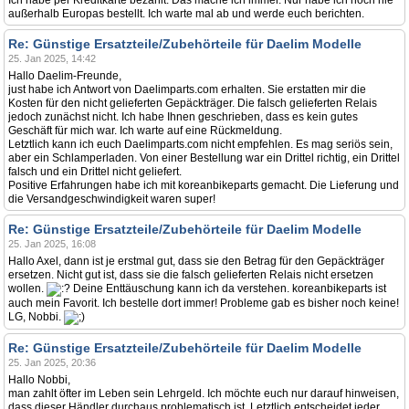
Ich habe per Kreditkarte bezahlt. Das mache ich immer. Nur habe ich noch nie
außerhalb Europas bestellt. Ich warte mal ab und werde euch berichten.
Re: Günstige Ersatzteile/Zubehörteile für Daelim Modelle
25. Jan 2025, 14:42
Hallo Daelim-Freunde,
just habe ich Antwort von Daelimparts.com erhalten. Sie erstatten mir die
Kosten für den nicht gelieferten Gepäckträger. Die falsch gelieferten Relais
jedoch zunächst nicht. Ich habe Ihnen geschrieben, dass es kein gutes
Geschäft für mich war. Ich warte auf eine Rückmeldung.
Letztlich kann ich euch Daelimparts.com nicht empfehlen. Es mag seriös sein,
aber ein Schlamperladen. Von einer Bestellung war ein Drittel richtig, ein Drittel
falsch und ein Drittel nicht geliefert.
Positive Erfahrungen habe ich mit koreanbikeparts gemacht. Die Lieferung und
die Versandgeschwindigkeit waren super!
Re: Günstige Ersatzteile/Zubehörteile für Daelim Modelle
25. Jan 2025, 16:08
Hallo Axel, dann ist je erstmal gut, dass sie den Betrag für den Gepäckträger
ersetzen. Nicht gut ist, dass sie die falsch gelieferten Relais nicht ersetzen
wollen.
Deine Enttäuschung kann ich da verstehen. koreanbikeparts ist
auch mein Favorit. Ich bestelle dort immer! Probleme gab es bisher noch keine!
LG, Nobbi.
Re: Günstige Ersatzteile/Zubehörteile für Daelim Modelle
25. Jan 2025, 20:36
Hallo Nobbi,
man zahlt öfter im Leben sein Lehrgeld. Ich möchte euch nur darauf hinweisen,
dass dieser Händler durchaus problematisch ist. Letztlich entscheidet jeder