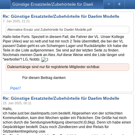
Günstige Ersatzteile/Zubehörteile für Daelim Modelle
+
#
Re: Günstige Ersatzteile/Zubehörteile für Daelim Modelle
7. Jan 2025, 21:21
Alternative Ersatz und Zubehörteile für Daelim Modelle.pdf
Hallo liebe Foris. Speziell in diesem Fall, die Fahrer der VL. Unser Kollege
Piper (Alex) war so nett und hat mir noch 2 Teile übermittelt, die bei der VL
passen! Dabei geht es um Schwingen-Lager und Ruckdämpfer. Ich habe die
Teile in die Liste aufgenommen. Sie sind auf der letzten Seite zu finden.
Nochmals meinen Dank an Alex. Auf diese Weise wird die Liste länger und
"wertvoller"! LG, Nobbi.
Dateianhänge sind nur für registrierte Mitglieder sichtbar.
Für diesen Beitrag danken
Piper7
Re: Günstige Ersatzteile/Zubehörteile für Daelim Modelle
23. Jan 2025, 00:11
Hallo,
ich habe just bei daelimparts.com bestellt. Abgesehen von der schlechten
Kommunikation, kam drei Wochen später ein Päckchen. Die Größe hat mich
schon durch die Sendungsverfolgung überrascht (0,6kg). Denn ich habe einen
Gepäckträger bestellt. Dazu noch Zündkerzen und drei Relais für
Sitzbankentriegelung usw.