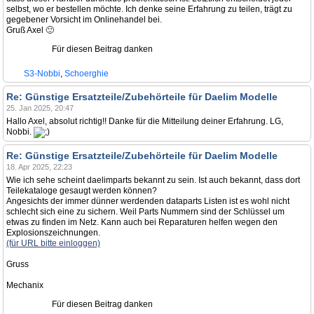
selbst, wo er bestellen möchte. Ich denke seine Erfahrung zu teilen, trägt zu
gegebener Vorsicht im Onlinehandel bei.
Gruß Axel 🙂
Für diesen Beitrag danken
S3-Nobbi
,
Schoerghie
Re: Günstige Ersatzteile/Zubehörteile für Daelim Modelle
25. Jan 2025, 20:47
Hallo Axel, absolut richtig!! Danke für die Mitteilung deiner Erfahrung. LG,
Nobbi.
Re: Günstige Ersatzteile/Zubehörteile für Daelim Modelle
18. Apr 2025, 22:23
Wie ich sehe scheint daelimparts bekannt zu sein. Ist auch bekannt, dass dort
Teilekataloge gesaugt werden können?
Angesichts der immer dünner werdenden dataparts Listen ist es wohl nicht
schlecht sich eine zu sichern. Weil Parts Nummern sind der Schlüssel um
etwas zu finden im Netz. Kann auch bei Reparaturen helfen wegen den
Explosionszeichnungen.
(für URL bitte einloggen)
Gruss
Mechanix
Für diesen Beitrag danken