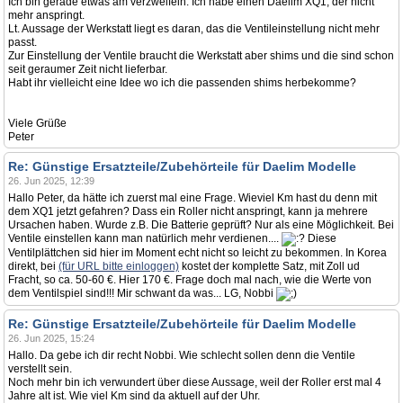
Ich bin gerade etwas am verzweifeln. Ich habe einen Daelim XQ1, der nicht
mehr anspringt.
Lt. Aussage der Werkstatt liegt es daran, das die Ventileinstellung nicht mehr
passt.
Zur Einstellung der Ventile braucht die Werkstatt aber shims und die sind schon
seit geraumer Zeit nicht lieferbar.
Habt ihr vielleicht eine Idee wo ich die passenden shims herbekomme?
Viele Grüße
Peter
Re: Günstige Ersatzteile/Zubehörteile für Daelim Modelle
26. Jun 2025, 12:39
Hallo Peter, da hätte ich zuerst mal eine Frage. Wieviel Km hast du denn mit
dem XQ1 jetzt gefahren? Dass ein Roller nicht anspringt, kann ja mehrere
Ursachen haben. Wurde z.B. Die Batterie geprüft? Nur als eine Möglichkeit. Bei
Ventile einstellen kann man natürlich mehr verdienen....
Diese
Ventilplättchen sid hier im Moment echt nicht so leicht zu bekommen. In Korea
direkt, bei
(für URL bitte einloggen)
kostet der komplette Satz, mit Zoll ud
Fracht, so ca. 50-60 €. Hier 170 €. Frage doch mal nach, wie die Werte von
dem Ventilspiel sind!!! Mir schwant da was... LG, Nobbi
Re: Günstige Ersatzteile/Zubehörteile für Daelim Modelle
26. Jun 2025, 15:24
Hallo. Da gebe ich dir recht Nobbi. Wie schlecht sollen denn die Ventile
verstellt sein.
Noch mehr bin ich verwundert über diese Aussage, weil der Roller erst mal 4
Jahre alt ist. Wie viel Km sind da aktuell auf der Uhr.