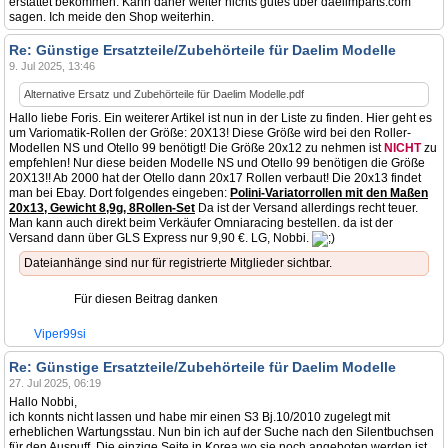
erstattet bekommen. Kann daher weiter nichts gutes über daelimparts.com
sagen. Ich meide den Shop weiterhin.
Re: Günstige Ersatzteile/Zubehörteile für Daelim Modelle
9. Jul 2025, 13:46
Alternative Ersatz und Zubehörteile für Daelim Modelle.pdf
Hallo liebe Foris. Ein weiterer Artikel ist nun in der Liste zu finden. Hier geht es
um Variomatik-Rollen der Größe: 20X13! Diese Größe wird bei den Roller-
Modellen NS und Otello 99 benötigt! Die Größe 20x12 zu nehmen ist
NICHT
zu
empfehlen! Nur diese beiden Modelle NS und Otello 99 benötigen die Größe
20X13!! Ab 2000 hat der Otello dann 20x17 Rollen verbaut! Die 20x13 findet
man bei Ebay. Dort folgendes eingeben:
Polini-Variatorrollen mit den Maßen
20x13, Gewicht 8,9g, 8Rollen-Set
Da ist der Versand allerdings recht teuer.
Man kann auch direkt beim Verkäufer Omniaracing bestellen. da ist der
Versand dann über GLS Express nur 9,90 €. LG, Nobbi.
Dateianhänge sind nur für registrierte Mitglieder sichtbar.
Für diesen Beitrag danken
Viper99si
Re: Günstige Ersatzteile/Zubehörteile für Daelim Modelle
27. Jul 2025, 06:19
Hallo Nobbi,
ich konnts nicht lassen und habe mir einen S3 Bj.10/2010 zugelegt mit
erheblichen Wartungsstau. Nun bin ich auf der Suche nach den Silentbuchsen
für den Auspuff. Die einzige Seite in Korea wo sie noch angeboten werden ist