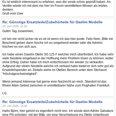
Es ist wirklich interessant zu erfahren, was die vorab schon geprüft haben. An
Ventile würde ich mit dem mir hier im Forum vermitteltem Wissen als letztes
denken.
Gruß vom Uwe
Re: Günstige Ersatzteile/Zubehörteile für Daelim Modelle
29. Jun 2025, 11:20
Guten Tag zusammen,
ich bin mir nicht sicher ob es ok ist wenn ich das hier poste. Falls Nein, Bitte mir
Bescheid geben dann lösche ich es umgehend wieder oder die Admins
löschen es von sich aus.
Ich habe einen Daelim Otello SG 125 F welcher mich überfordert. Ich habe sehr
viele Neuteile eingebaut in der Hoffnung mein Problem lösen zu können, leider
ohne Erfolg. Daher habe ich mich entschlossen ihn wieder zu verkaufen.
Aufgrund der vielen Neuteile welche ich verbaut habe bietet er sich sehr gut als
Ersatzteilspender an. Details siehe im Otelleo Bereich unter dem Stichwort
"Höchstgeschwindigkeit".
Wenn jemand Interesse hat gerne eine Nachricht an mich. Standort ist das
Rhein-Main Gebiet zwischen in unmittelbarer Nähe zum Flughafen Frankfurt.
LG.
Re: Günstige Ersatzteile/Zubehörteile für Daelim Modelle
29. Jun 2025, 14:40
Hallo Björn, hier gehört es eigentlich nicht rein. Ich würde dem Admin Salvatore
eine PN schicken, mit der Bitte, um eine Verschiebung ins Otello Unterforum.