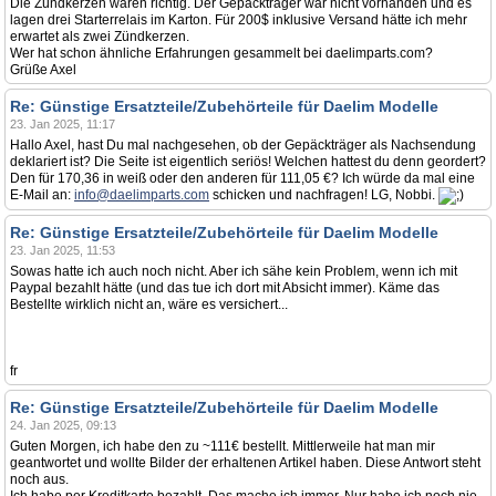
Die Zündkerzen waren richtig. Der Gepäckträger war nicht vorhanden und es
lagen drei Starterrelais im Karton. Für 200$ inklusive Versand hätte ich mehr
erwartet als zwei Zündkerzen.
Wer hat schon ähnliche Erfahrungen gesammelt bei daelimparts.com?
Grüße Axel
Re: Günstige Ersatzteile/Zubehörteile für Daelim Modelle
23. Jan 2025, 11:17
Hallo Axel, hast Du mal nachgesehen, ob der Gepäckträger als Nachsendung
deklariert ist? Die Seite ist eigentlich seriös! Welchen hattest du denn geordert?
Den für 170,36 in weiß oder den anderen für 111,05 €? Ich würde da mal eine
E-Mail an:
info@daelimparts.com
schicken und nachfragen! LG, Nobbi.
Re: Günstige Ersatzteile/Zubehörteile für Daelim Modelle
23. Jan 2025, 11:53
Sowas hatte ich auch noch nicht. Aber ich sähe kein Problem, wenn ich mit
Paypal bezahlt hätte (und das tue ich dort mit Absicht immer). Käme das
Bestellte wirklich nicht an, wäre es versichert...
fr
Re: Günstige Ersatzteile/Zubehörteile für Daelim Modelle
24. Jan 2025, 09:13
Guten Morgen, ich habe den zu ~111€ bestellt. Mittlerweile hat man mir
geantwortet und wollte Bilder der erhaltenen Artikel haben. Diese Antwort steht
noch aus.