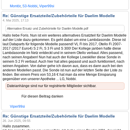
Montör
,
S3-Nobbi
,
Viper99si
Re: Günstige Ersatzteile/Zubehörteile für Daelim Modelle
4. Mai 2025, 17:13
Alternative Ersatz und Zubehörteile für Daelim Modelle.pdf
Hallo liebe Foris. Nun ist ein weiteres alternatives Ersatzteil für Daelim Modelle
auf der Liste dazu gekommen. Es geht dabei um eine Lambdasonde. Diese ist
laut Dataparts für folgende Modelle passend! VL Fi bis 2017, Otello Fi 2007-
2017 (2017 Euro4) S 2 Fi, S 3 Fi und S 300! Der Kollege janben hatte diese
Lambdasonde im Netz entdeckt und in seinem Otello verbaut. Alles passend,
nach seinen Angaben! Nun hat auch der Kollege Lowskiller diese Sonde in
seinem S 2 Fi verbaut. Auch hier hat alles gepasst und auch funktioniert, nach
seinen Angaben. Von daher gehe ich davon aus, dass es dann auch bei den
anderen Modellen passt. Die Sonde ist nun auf der letzten Seite der Liste zu
finden. Bei einem Preis von 53,16 € hat man da eine Menge Einsparung
gegenüber von unserer Apotheke ... LG, Nobbi.
Dateianhänge sind nur für registrierte Mitglieder sichtbar.
Für diesen Beitrag danken
Viper99si
Re: Günstige Ersatzteile/Zubehörteile für Daelim Modelle
26. Jun 2025, 09:55
Hallo zusammen.