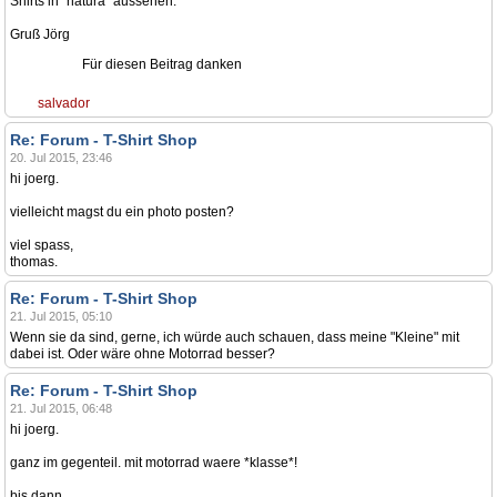
Shirts in "natura" aussehen.
Gruß Jörg
Für diesen Beitrag danken
salvador
Re: Forum - T-Shirt Shop
20. Jul 2015, 23:46
hi joerg.
vielleicht magst du ein photo posten?
viel spass,
thomas.
Re: Forum - T-Shirt Shop
21. Jul 2015, 05:10
Wenn sie da sind, gerne, ich würde auch schauen, dass meine "Kleine" mit
dabei ist. Oder wäre ohne Motorrad besser?
Re: Forum - T-Shirt Shop
21. Jul 2015, 06:48
hi joerg.
ganz im gegenteil. mit motorrad waere *klasse*!
bis dann,