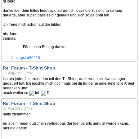
hi joerg.
danke fuer dein tolles feedback. aergerlich, dass die zustellung so lang
dauerte, aber super, dass es dir gefaellt und sich so gelohnt hat.
ich freue mich schon auf die bilder.
bis dann,
thomas.
Für diesen Beitrag danken
flamingstar80915
Re: Forum - T-Shirt Shop
10. Aug 2015, 17:02
Ich bin jedenfalls zufrieden mit den T - Shirts, auch wenn es etwas länger
gedauert hat. Ich möchte mich nochmals bei dir für deine geleistete tolle Arbeit
bedanken und . . .
mach weiter so
Re: Forum - T-Shirt Shop
27. Aug 2015, 17:47
hallo zusammen.
es ist ein neuer gutschein verfuegbar, der fuer t-shirts genutzt werden kann.
hier die daten: