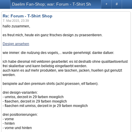
Daelim Fan-Shop; war: Forum - T-Shirt Shop
+
#
Re: Forum - T-Shirt Shop
7. Mai 2015, 23:39
hallo zusammen,
es freut mich, heute ein ganz frisches design zu praesentieren.
Design ansehen
wie immer: die nutzung des vogels,... wurde genehmigt. danke dafuer.
ich habe diesmal mit vektoren gearbeitet. es ist deshalb ohne qualitaetsverlust
frei skalierbar und kann beliebig eingefaerbt werden.
auch kann es auf mehr produkten, wie taschen, jacken, huellen gut genutzt
werden.
beispiele auf den premium shirts (acht groessen, elf farben).
drei design-varianten:
- umriss, derzeit in 29 farben moeglich
- flaechen, derzeit in 29 farben moeglich
- flaechen mit umriss, derzeit in je 29 farben moeglich
drei positionierungen:
- vorne
- hinten
- vorne und hinten