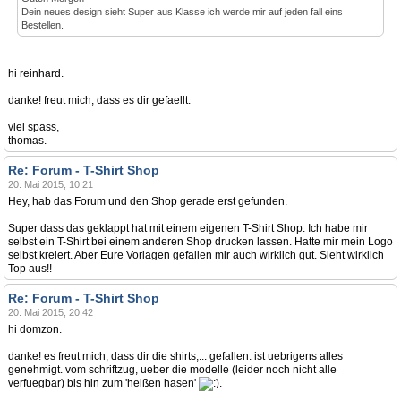
Dein neues design sieht Super aus Klasse ich werde mir auf jeden fall eins
Bestellen.
hi reinhard.
danke! freut mich, dass es dir gefaellt.
viel spass,
thomas.
Re: Forum - T-Shirt Shop
20. Mai 2015, 10:21
Hey, hab das Forum und den Shop gerade erst gefunden.
Super dass das geklappt hat mit einem eigenen T-Shirt Shop. Ich habe mir
selbst ein T-Shirt bei einem anderen Shop drucken lassen. Hatte mir mein Logo
selbst kreiert. Aber Eure Vorlagen gefallen mir auch wirklich gut. Sieht wirklich
Top aus!!
Re: Forum - T-Shirt Shop
20. Mai 2015, 20:42
hi domzon.
danke! es freut mich, dass dir die shirts,... gefallen. ist uebrigens alles
genehmigt. vom schriftzug, ueber die modelle (leider noch nicht alle
verfuegbar) bis hin zum 'heißen hasen'
.