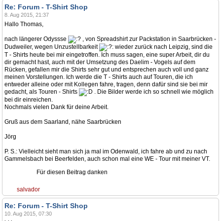
Re: Forum - T-Shirt Shop
8. Aug 2015, 21:37
Hallo Thomas,
nach längerer Odyssse
, von Spreadshirt zur Packstation in Saarbrücken -
Dudweiler, wegen Unzustellbarkeit
wieder zurück nach Leipzig, sind die
T - Shirts heute bei mir eingetroffen. Ich muss sagen, eine super Arbeit, dir du
dir gemacht hast, auch mit der Umsetzung des Daelim - Vogels auf dem
Rücken, gefallen mir die Shirts sehr gut und entsprechen auch voll und ganz
meinen Vorstellungen. Ich werde die T - Shirts auch auf Touren, die ich
entweder alleine oder mit Kollegen fahre, tragen, denn dafür sind sie bei mir
gedacht, als Touren - Shirts
. Die Bilder werde ich so schnell wie möglich
bei dir einreichen.
Nochmals vielen Dank für deine Arbeit.
Gruß aus dem Saarland, nähe Saarbrücken
Jörg
P. S.: Vielleicht sieht man sich ja mal im Odenwald, ich fahre ab und zu nach
Gammelsbach bei Beerfelden, auch schon mal eine WE - Tour mit meiner VT.
Für diesen Beitrag danken
salvador
Re: Forum - T-Shirt Shop
10. Aug 2015, 07:30