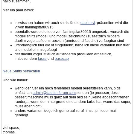
hallo zusammen,
hier ein paar news:
inzwischen haben wir auch shirts für die
daelim vt
. präsentiert wird die
vt von flamingstar80915
ebenfalls wurde die idee von flamingstar80915 umgesetzt, wonach die
modell shirts (modell und modell zeichnung) zusaetzlich mit dem
daelim vogel auf dem ruecken (umriss und flaeche) verfuegbar sind
urspruenglich fuer die vt eingefuehrt, habe ich diese varianten nun fuer
alle modelle hinzugefuegt
der daelim vogel ist auch auf anderen produkten erhaeltlich,
insbesondere
tasse
und
basecap
Neue Shirts betrachten
Und wie immer:
wer bilder fuer ein noch fehlendes modell bereitstellen kann, bitte
einfach an
admin@daelim-forum.com
senden (je groesser, desto
besser; maschine muss ganz auf dem bild sein, keine abgeschnittenen
raeder,...; wenn der hintergrund eine andere farbe hat, waere das super,
muss aber nicht)
andere varianten fuege ich gerne auf zuruf hinzu. pm oder mail
genuegt.
viel spass,
thomas.