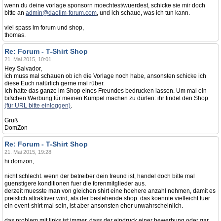
wenn du deine vorlage sponsorn moechtest/wuerdest, schicke sie mir doch
bitte an
admin@daelim-forum.com
, und ich schaue, was ich tun kann.
viel spass im forum und shop,
thomas.
Re: Forum - T-Shirt Shop
21. Mai 2015, 10:01
Hey Salvador,
ich muss mal schauen ob ich die Vorlage noch habe, ansonsten schicke ich
diese Euch natürlich gerne mal rüber.
Ich hatte das ganze im Shop eines Freundes bedrucken lassen. Um mal ein
bißchen Werbung für meinen Kumpel machen zu dürfen: ihr findet den Shop
(für URL bitte einloggen)
.
Gruß
DomZon
Re: Forum - T-Shirt Shop
21. Mai 2015, 19:28
hi domzon,
nicht schlecht. wenn der betreiber dein freund ist, handel doch bitte mal
guenstigere konditionen fuer die forenmitglieder aus.
derzeit muesste man von gleichen shirt eine hoehere anzahl nehmen, damit es
preislich attraktiver wird, als der bestehende shop. das koennte vielleicht fuer
ein event-shirt mal sein, ist aber ansonsten eher unwahrscheinlich.
das problem mit links ist immer, dass der eindruck einer bewerbung oder gar