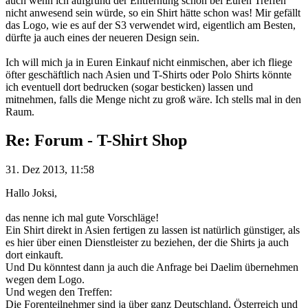
auch wenn ich aufgrund der Entfernung schon bei Euren Treffen
nicht anwesend sein würde, so ein Shirt hätte schon was! Mir gefällt
das Logo, wie es auf der S3 verwendet wird, eigentlich am Besten,
dürfte ja auch eines der neueren Design sein.
Ich will mich ja in Euren Einkauf nicht einmischen, aber ich fliege
öfter geschäftlich nach Asien und T-Shirts oder Polo Shirts könnte
ich eventuell dort bedrucken (sogar besticken) lassen und
mitnehmen, falls die Menge nicht zu groß wäre. Ich stells mal in den
Raum.
Re: Forum - T-Shirt Shop
31. Dez 2013, 11:58
Hallo Joksi,
das nenne ich mal gute Vorschläge!
Ein Shirt direkt in Asien fertigen zu lassen ist natürlich günstiger, als
es hier über einen Dienstleister zu beziehen, der die Shirts ja auch
dort einkauft.
Und Du könntest dann ja auch die Anfrage bei Daelim übernehmen
wegen dem Logo.
Und wegen den Treffen:
Die Forenteilnehmer sind ja über ganz Deutschland, Österreich und