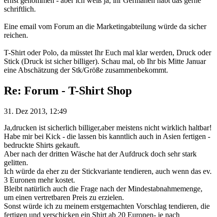
ernst genommen - aber ich weiß ja, ihr Germanen habt das gerne
schriftlich.
Eine email vom Forum an die Marketingabteilung würde da sicher
reichen.
T-Shirt oder Polo, da müsstet Ihr Euch mal klar werden, Druck oder
Stick (Druck ist sicher billiger). Schau mal, ob Ihr bis Mitte Januar
eine Abschätzung der Stk/Größe zusammenbekommt.
Re: Forum - T-Shirt Shop
31. Dez 2013, 12:49
Ja,drucken ist sicherlich billiger,aber meistens nicht wirklich haltbar!
Habe mir bei Kick - die lassen bis kanntlich auch in Asien fertigen -
bedruckte Shirts gekauft.
Aber nach der dritten Wäsche hat der Aufdruck doch sehr stark
gelitten.
Ich würde da eher zu der Stickvariante tendieren, auch wenn das ev.
3 Euronen mehr kostet.
Bleibt natürlich auch die Frage nach der Mindestabnahmemenge,
um einen vertretbaren Preis zu erzielen.
Sonst würde ich zu meinem erstgemachten Vorschlag tendieren, die
fertigen und verschicken ein Shirt ab 20 Euronen- je nach