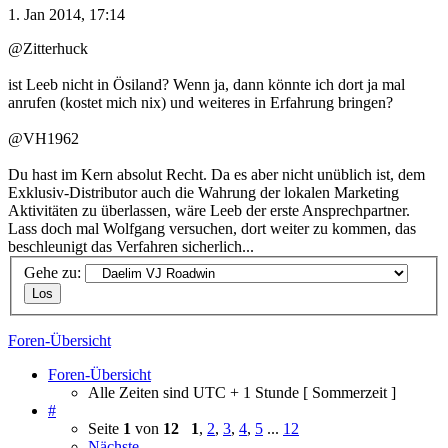
1. Jan 2014, 17:14
@Zitterhuck
ist Leeb nicht in Ösiland? Wenn ja, dann könnte ich dort ja mal
anrufen (kostet mich nix) und weiteres in Erfahrung bringen?
@VH1962
Du hast im Kern absolut Recht. Da es aber nicht unüblich ist, dem
Exklusiv-Distributor auch die Wahrung der lokalen Marketing
Aktivitäten zu überlassen, wäre Leeb der erste Ansprechpartner.
Lass doch mal Wolfgang versuchen, dort weiter zu kommen, das
beschleunigt das Verfahren sicherlich...
Gehe zu:
Foren-Übersicht
Foren-Übersicht
Alle Zeiten sind UTC + 1 Stunde [ Sommerzeit ]
#
Seite
1
von
12
1
,
2
,
3
,
4
,
5
...
12
Nächste