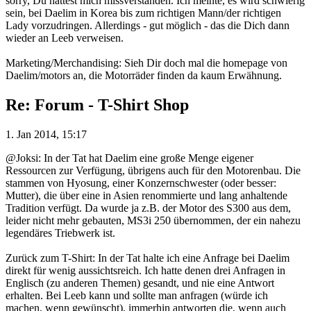
sorry, Du hattest mich missverstanden. Ich meinte, es wird schwierig
sein, bei Daelim in Korea bis zum richtigen Mann/der richtigen
Lady vorzudringen. Allerdings - gut möglich - das die Dich dann
wieder an Leeb verweisen.
Marketing/Merchandising: Sieh Dir doch mal die homepage von
Daelim/motors an, die Motorräder finden da kaum Erwähnung.
Re: Forum - T-Shirt Shop
1. Jan 2014, 15:17
@Joksi: In der Tat hat Daelim eine große Menge eigener
Ressourcen zur Verfügung, übrigens auch für den Motorenbau. Die
stammen von Hyosung, einer Konzernschwester (oder besser:
Mutter), die über eine in Asien renommierte und lang anhaltende
Tradition verfügt. Da wurde ja z.B. der Motor des S300 aus dem,
leider nicht mehr gebauten, MS3i 250 übernommen, der ein nahezu
legendäres Triebwerk ist.
Zurück zum T-Shirt: In der Tat halte ich eine Anfrage bei Daelim
direkt für wenig aussichtsreich. Ich hatte denen drei Anfragen in
Englisch (zu anderen Themen) gesandt, und nie eine Antwort
erhalten. Bei Leeb kann und sollte man anfragen (würde ich
machen, wenn gewünscht), immerhin antworten die, wenn auch