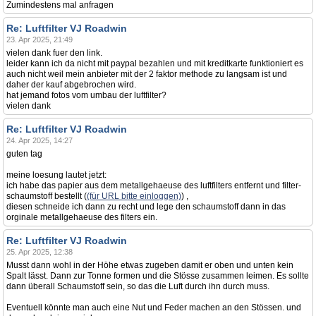
Zumindestens mal anfragen
Re: Luftfilter VJ Roadwin
23. Apr 2025, 21:49
vielen dank fuer den link.
leider kann ich da nicht mit paypal bezahlen und mit kreditkarte funktioniert es
auch nicht weil mein anbieter mit der 2 faktor methode zu langsam ist und
daher der kauf abgebrochen wird.
hat jemand fotos vom umbau der luftfilter?
vielen dank
Re: Luftfilter VJ Roadwin
24. Apr 2025, 14:27
guten tag
meine loesung lautet jetzt:
ich habe das papier aus dem metallgehaeuse des luftfilters entfernt und filter-
schaumstoff bestellt (
(für URL bitte einloggen)
) ,
diesen schneide ich dann zu recht und lege den schaumstoff dann in das
orginale metallgehaeuse des filters ein.
Re: Luftfilter VJ Roadwin
25. Apr 2025, 12:38
Musst dann wohl in der Höhe etwas zugeben damit er oben und unten kein
Spalt lässt. Dann zur Tonne formen und die Stösse zusammen leimen. Es sollte
dann überall Schaumstoff sein, so das die Luft durch ihn durch muss.
Eventuell könnte man auch eine Nut und Feder machen an den Stössen. und