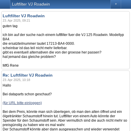
Luftfilter VJ Roadwin
+
Luftfilter VJ Roadwin
23. Apr 2025, 09:21
guten tag
ich bin auf der suche nach einem luftfilter fuer die VJ 125 Roadwin. Modeltyp
BA4.
die ersatzteilnummer lautet 17213-BA4-0000.
scheinbar ist das teil nicht mehr lieferbar.
gibt es eventuell alternativen die von der groesse her passen?
hat jemand das gleiche problem?
MfG Rene
Re: Luftfilter VJ Roadwin
23. Apr 2025, 10:18
Hallo
Bei dataparts schon geschaut?
(für URL bitte einloggen)
Bei dem Preis, könnte man sich überlegen, ob man den alten öffnet und ein
ölgetränkter Schaumstoff hinein tut. Luftfilter von einem Auto könnte der
Spender für den Schaumstoff sein. Aber vermutlich sind die auch nicht mehr so
preisgünstig zu haben wie es mal wahr.
Der Schaumstoff könnte aber dann ausgewaschen und wieder verwendet