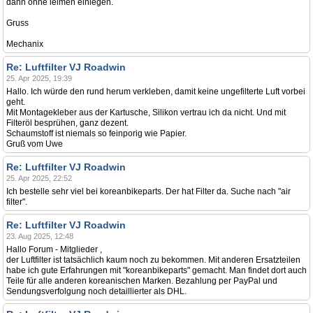
dann ohne leimen einlegen.
Gruss
Mechanix
Re: Luftfilter VJ Roadwin
25. Apr 2025, 19:39
Hallo. Ich würde den rund herum verkleben, damit keine ungefilterte Luft vorbei
geht.
Mit Montagekleber aus der Kartusche, Silikon vertrau ich da nicht. Und mit
Filteröl besprühen, ganz dezent.
Schaumstoff ist niemals so feinporig wie Papier.
Gruß vom Uwe
Re: Luftfilter VJ Roadwin
25. Apr 2025, 22:52
Ich bestelle sehr viel bei koreanbikeparts. Der hat Filter da. Suche nach "air
filter".
Re: Luftfilter VJ Roadwin
23. Aug 2025, 12:48
Hallo Forum - Mitglieder ,
der Luftfilter ist tatsächlich kaum noch zu bekommen. Mit anderen Ersatzteilen
habe ich gute Erfahrungen mit "koreanbikeparts" gemacht. Man findet dort auch
Teile für alle anderen koreanischen Marken. Bezahlung per PayPal und
Sendungsverfolgung noch detaillierter als DHL.