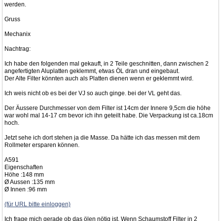
werden.
Gruss
Mechanix
Nachtrag:
Ich habe den folgenden mal gekauft, in 2 Teile geschnitten, dann zwischen 2
angefertigten Aluplatten geklemmt, etwas ÖL dran und eingebaut.
Der Alte Filter könnten auch als Platten dienen wenn er geklemmt wird.
Ich weis nicht ob es bei der VJ so auch ginge. bei der VL geht das.
Der Äussere Durchmesser von dem Filter ist 14cm der Innere 9,5cm die höhe
war wohl mal 14-17 cm bevor ich ihn geteilt habe. Die Verpackung ist ca.18cm
hoch.
Jetzt sehe ich dort stehen ja die Masse. Da hätte ich das messen mit dem
Rollmeter ersparen können.
A591
Eigenschaften
Höhe :148 mm
Ø Aussen :135 mm
Ø Innen :96 mm
(für URL bitte einloggen)
Ich frage mich gerade ob das ölen nötig ist. Wenn Schaumstoff Filter in 2