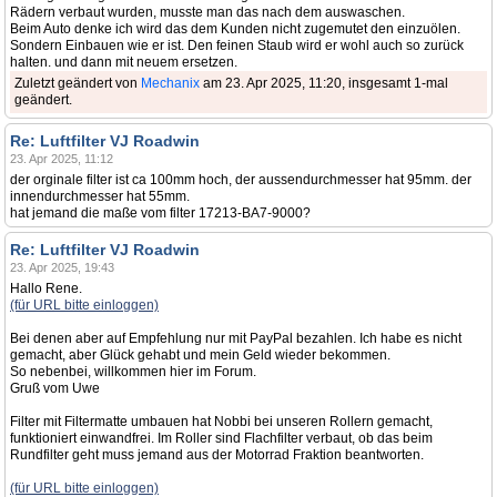
Rädern verbaut wurden, musste man das nach dem auswaschen.
Beim Auto denke ich wird das dem Kunden nicht zugemutet den einzuölen.
Sondern Einbauen wie er ist. Den feinen Staub wird er wohl auch so zurück
halten. und dann mit neuem ersetzen.
Zuletzt geändert von
Mechanix
am 23. Apr 2025, 11:20, insgesamt 1-mal
geändert.
Re: Luftfilter VJ Roadwin
23. Apr 2025, 11:12
der orginale filter ist ca 100mm hoch, der aussendurchmesser hat 95mm. der
innendurchmesser hat 55mm.
hat jemand die maße vom filter 17213-BA7-9000?
Re: Luftfilter VJ Roadwin
23. Apr 2025, 19:43
Hallo Rene.
(für URL bitte einloggen)
Bei denen aber auf Empfehlung nur mit PayPal bezahlen. Ich habe es nicht
gemacht, aber Glück gehabt und mein Geld wieder bekommen.
So nebenbei, willkommen hier im Forum.
Gruß vom Uwe
Filter mit Filtermatte umbauen hat Nobbi bei unseren Rollern gemacht,
funktioniert einwandfrei. Im Roller sind Flachfilter verbaut, ob das beim
Rundfilter geht muss jemand aus der Motorrad Fraktion beantworten.
(für URL bitte einloggen)