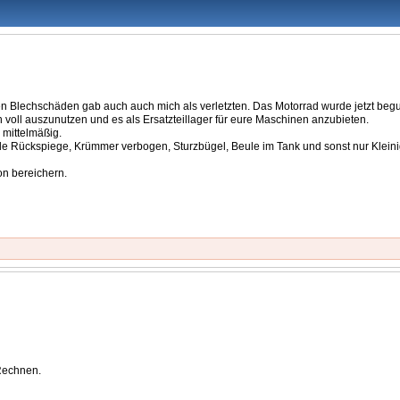
en Blechschäden gab auch auch mich als verletzten. Das Motorrad wurde jetzt begut
oll auszunutzen und es als Ersatzteillager für eure Maschinen anzubieten.
 mittelmäßig.
 Rückspiege, Krümmer verbogen, Sturzbügel, Beule im Tank und sonst nur Kleinigk
on bereichern.
Rechnen.