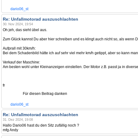
dario06_st
Re: Unfallmotorad auszuschlachten
30. Nov 2024, 19:54
Oh jeh, das sieht übel aus.
Zum Glück kannst Du aber hier schreiben und es klingt auch nicht so, als wenn Du
Aufprall mit 30km/h:
Bei dem Schadenbild hätte ich auf sehr viel mehr km/h getippt, aber so kann man 
Verkauf der Maschine:
Am besten wohl unter Kleinanzeigen einstellen. Der Motor z.B. passt ja in divers
fr
Für diesen Beitrag danken
dario06_st
Re: Unfallmotorad auszuschlachten
31. Dez 2024, 19:08
Hallo Dario06 hast du den Sitz zufällig noch ?
mfg Andy