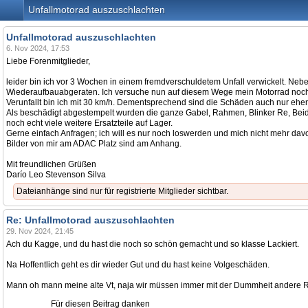
Unfallmotorad auszuschlachten
Unfallmotorad auszuschlachten
6. Nov 2024, 17:53
Liebe Forenmitglieder,
leider bin ich vor 3 Wochen in einem fremdverschuldetem Unfall verwickelt. Neb
Wiederaufbauabgeraten. Ich versuche nun auf diesem Wege mein Motorrad noch v
Verunfallt bin ich mit 30 km/h. Dementsprechend sind die Schäden auch nur eher
Als beschädigt abgestempelt wurden die ganze Gabel, Rahmen, Blinker Re, Beide
noch echt viele weitere Ersatzteile auf Lager.
Gerne einfach Anfragen; ich will es nur noch loswerden und mich nicht mehr dav
Bilder von mir am ADAC Platz sind am Anhang.
Mit freundlichen Grüßen
Darío Leo Stevenson Silva
Dateianhänge sind nur für registrierte Mitglieder sichtbar.
Re: Unfallmotorad auszuschlachten
29. Nov 2024, 21:45
Ach du Kagge, und du hast die noch so schön gemacht und so klasse Lackiert.
Na Hoffentlich geht es dir wieder Gut und du hast keine Volgeschäden.
Mann oh mann meine alte Vt, naja wir müssen immer mit der Dummheit andere 
Für diesen Beitrag danken