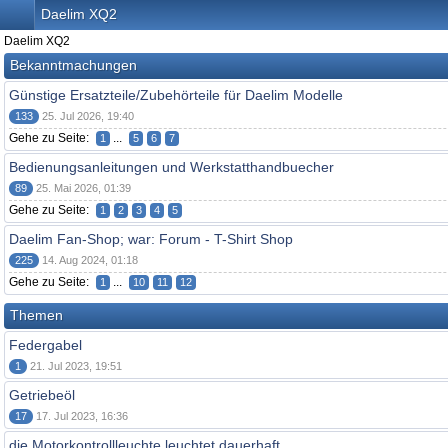
Daelim XQ2
Daelim XQ2
Bekanntmachungen
Günstige Ersatzteile/Zubehörteile für Daelim Modelle
133
25. Jul 2026, 19:40
Gehe zu Seite:
...
1
5
6
7
Bedienungsanleitungen und Werkstatthandbuecher
89
25. Mai 2026, 01:39
Gehe zu Seite:
1
2
3
4
5
Daelim Fan-Shop; war: Forum - T-Shirt Shop
225
14. Aug 2024, 01:18
Gehe zu Seite:
...
1
10
11
12
Themen
Federgabel
1
21. Jul 2023, 19:51
Getriebeöl
17
17. Jul 2023, 16:36
die Motorkontrollleuchte leuchtet dauerhaft