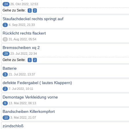
24
26. Okt 2022, 12:53
Gehe zu Seite:
1
2
Staufachdeckel rechts springt auf
1
4. Sep 2022, 21:33
Rücklicht rechts flackert
0
31. Aug 2022, 05:54
Bremsscheiben xq 2
29
23. Jul 2022, 22:34
Gehe zu Seite:
1
2
Batterie
3
21. Jul 2022, 13:37
defekte Federgabel ( lautes Klappern)
2
7. Jul 2022, 10:11
Demontage Verkleidung vorne
6
13. Mai 2022, 06:13
Bandscheiben Killerkompfort
10
3. Mai 2022, 21:07
zündschloß