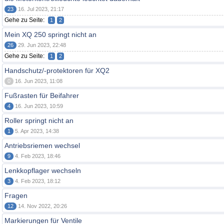
23
16. Jul 2023, 21:17
Gehe zu Seite:
1
2
Mein XQ 250 springt nicht an
26
29. Jun 2023, 22:48
Gehe zu Seite:
1
2
Handschutz/-protektoren für XQ2
0
16. Jun 2023, 11:08
Fußrasten für Beifahrer
4
16. Jun 2023, 10:59
Roller springt nicht an
1
5. Apr 2023, 14:38
Antriebsriemen wechsel
9
4. Feb 2023, 18:46
Lenkkopflager wechseln
3
4. Feb 2023, 18:12
Fragen
12
14. Nov 2022, 20:26
Markierungen für Ventile