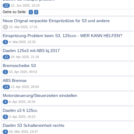
22
12. Jun 2025, 10:19
Gehe zu Seite:
1
2
Neue Orignal verpackte Einspritzdüse für S3 und andere
0
15. Mai 2025, 17:15
Einspritzung-Problem beim S3, 125ccn - WER KANN HELFEN?
3
4. Mai 2025, 22:20
Daelim 125s3 mit ABS bj.2017
12
24. Apr 2025, 21:18
Bremsscheibe S3
1
15. Apr 2025, 09:53
ABS Bremse
14
12. Apr 2025, 09:59
Motorsteuerung/Steuerzeiten einstellen
4
6. Apr 2025, 16:34
Daelim s3 fi 125cc
9
3. Apr 2025, 19:23
Daelim S3 Schaltereinheit rechts
4
29. Mär 2025, 19:47