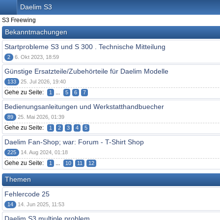
Daelim S3
S3 Freewing
Bekanntmachungen
Startprobleme S3 und S 300 . Technische Mitteilung
2
6. Okt 2023, 18:59
Günstige Ersatzteile/Zubehörteile für Daelim Modelle
133
25. Jul 2026, 19:40
Gehe zu Seite:
...
1
5
6
7
Bedienungsanleitungen und Werkstatthandbuecher
89
25. Mai 2026, 01:39
Gehe zu Seite:
1
2
3
4
5
Daelim Fan-Shop; war: Forum - T-Shirt Shop
225
14. Aug 2024, 01:18
Gehe zu Seite:
...
1
10
11
12
Themen
Fehlercode 25
14
14. Jun 2025, 11:53
Daelim S3 multiple problem