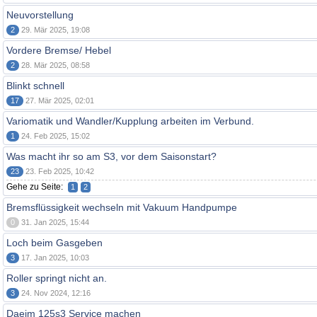
Neuvorstellung
2
29. Mär 2025, 19:08
Vordere Bremse/ Hebel
2
28. Mär 2025, 08:58
Blinkt schnell
17
27. Mär 2025, 02:01
Variomatik und Wandler/Kupplung arbeiten im Verbund.
1
24. Feb 2025, 15:02
Was macht ihr so am S3, vor dem Saisonstart?
23
23. Feb 2025, 10:42
Gehe zu Seite:
1
2
Bremsflüssigkeit wechseln mit Vakuum Handpumpe
0
31. Jan 2025, 15:44
Loch beim Gasgeben
3
17. Jan 2025, 10:03
Roller springt nicht an.
3
24. Nov 2024, 12:16
Daeim 125s3 Service machen